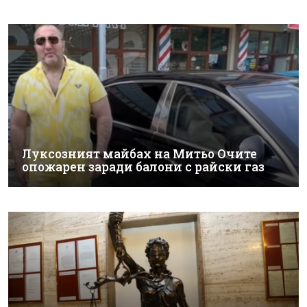
Луксозният майбах на Митьо Очите
опожарен заради балони с райски газ