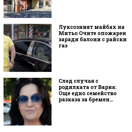
Луксозният майбах на
Митьо Очите опожарен
заради балони с райски
газ
След случая с
родилката от Варна:
Още едно семейство
разказа за бремен...