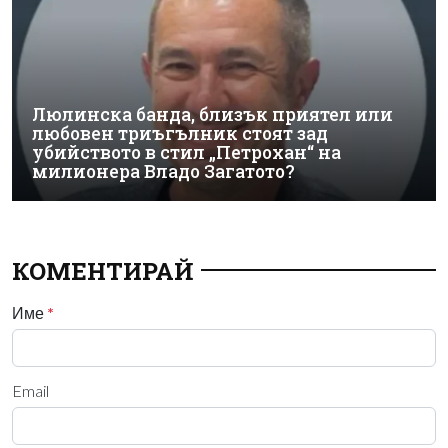
Люлинска банда, близък приятел или
любовен триъгълник стоят зад
убийството в стил „Петрохан“ на
милионера Владо Загатото?
КОМЕНТИРАЙ
Име
*
Email