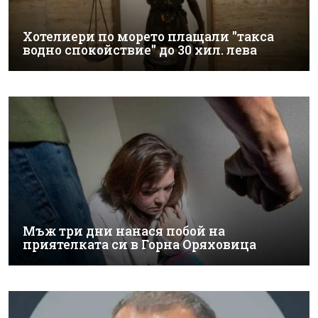
Хотелиери по морето плащали "такса
водно спокойствие" до 30 хил. лева
Мъж три дни нанася побой на
приятелката си в Горна Оряховица