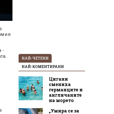
в
м и е
 –
та.
НАЙ-ЧЕТЕНИ
НАЙ-КОМЕНТИРАНИ
Цигани
л
смениха
германците и
англичаните
на морето
з
„Умира се за