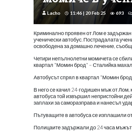
Lacho
11:46 | 20 Feb 25
693
Криминално проявен от Лом е задържан 
ученически автобус. Пострадалата учени
освободена за домашно лечение, съобщ
Четири непълнолетни момичета се сбили 
квартал "Момин брод" – Сталийка махал
Автобусът спрял в квартал "Момин брод",
В него се качил 24-годишен мъж от Лом,
автобуса той извършил непристойни де
заплахи за саморазправа и нанесъл уда
Пътуващите в автобуса се изплашили от
Полицаите задържали до 24 часа мъжът.