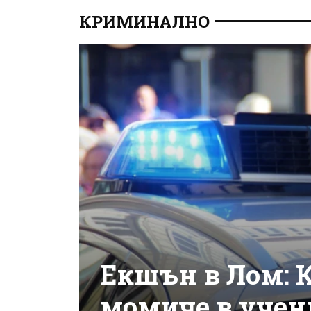
КРИМИНАЛНО
Екшън в Лом: 
момиче в учен