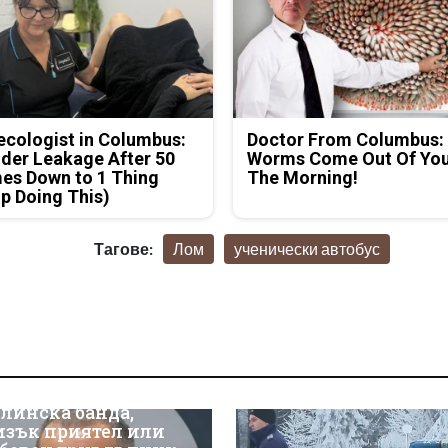
cologist in Columbus:
Doctor From Columbus:
der Leakage After 50
Worms Come Out Of You
es Down to 1 Thing
The Morning!
p Doing This)
Тагове:
Лом
ученически автобус
линска банда,
изък приятел или