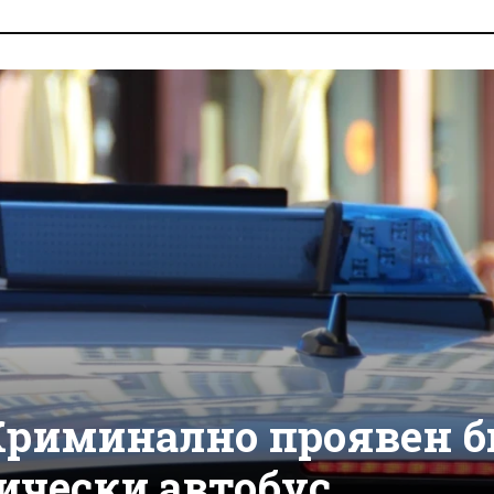
Криминално проявен б
ически автобус