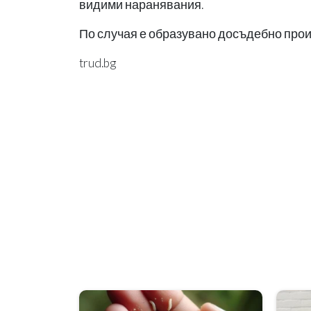
видими наранявания.
По случая е образувано досъдебно прои
trud.bg