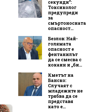
секунди“:
Токсиколог
предупреди
за
смъртоносната
опасност...
Безлов: Най-
голямата
опасност е
фентанилът
да се смесва с
кокаин и „би...
Кметът на
Банско:
Случаят с
младежите не
трябва да се
представя
като е...