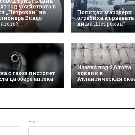
бовен триъгълник
оят зад убийството в
ил „Петрохан“ на
Полицаи мародери
лионера Владо
ограбиха кървавата
гатото?
хижа „Петрохан“
Иззеха над 2,6 тона
на с газов пистолет
кокаин в
ита да обере аптека
Атлантическия оке
Email