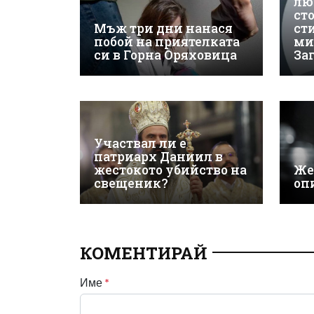
лю
ст
Мъж три дни нанася
ст
побой на приятелката
ми
си в Горна Оряховица
За
Участвал ли е
патриарх Даниил в
жестокото убийство на
Же
свещеник?
оп
КОМЕНТИРАЙ
Име
*