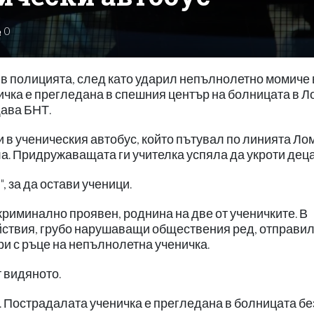
0
в полицията, след като ударил непълнолетно момиче 
чка е прегледана в спешния център на болницата в Ло
ава БНТ.
в ученическия автобус, който пътувал по линията Лом
а. Придружаващата ги учителка успяла да укроти деца
 за да остави ученици.
 криминално проявен, роднина на две от ученичките. В
йствия, грубо нарушаващи обществения ред, отправи
ри с ръце на непълнолетна ученичка.
 видяното.
 Пострадалата ученичка е прегледана в болницата бе