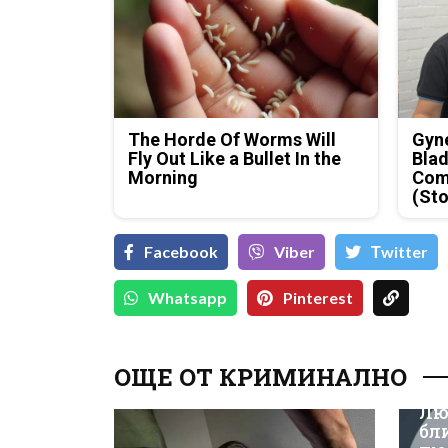
The Horde Of Worms Will
Gyne
Fly Out Like a Bullet In the
Blad
Morning
Com
(Sto
Facebook
Viber
Тwitter
Whatsapp
Pinterest
ОЩЕ ОТ КРИМИНАЛНО
Лю
бл