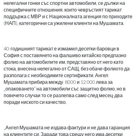
нелегални гонки със спортни автомобили, се дължи на
специфичните отношения, които чевръстият тарикат
поддържа с МВР и с Националната агенция по приходите
(НАП), категорични са ужилени клиенти на Мушамата.
40-годишният тарикат е измамил десетки баровци в
София с поставянето на фалшиво китайско предпазно
фолио на автомобилите им, представяно от него като
стока, внесена нелегално от САЩ, без обаче фолиото да
разполага с необходимите сертификати. Ангел
Мушамата прибира между
8000 и 12 000 лева за
„опаковането“ на автомобили със защитно фолио, но в
повечето случаи то се разлепва само след месец-два
поради ниското си качество.
„Ангел Мушамата не издава фактури и не дава гаранция
на клиентите си. Заради това срещу него има десетки