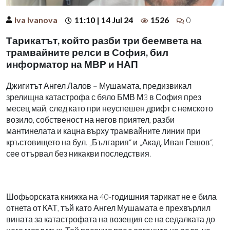
Iva Ivanova
11:10 | 14 Jul 24
1526
0
Тарикатът, който разби три беемвета на
трамвайните релси в София, бил
информатор на МВР и НАП
Джигитът Ангел Лалов – Мушамата, предизвикал
зрелищна катастрофа с бяло БМВ М3 в София през
месец май, след като при неуспешен дрифт с немското
возило, собственост на негов приятел, разби
мантинелата и кацна върху трамвайните линии при
кръстовището на бул. „България“ и „Акад. Иван Гешов“,
сее отървал без никакви последствия.
Шофьорската книжка на 40-годишния тарикат не е била
отнета от КАТ, тъй като Ангел Мушамата е прехвърлил
вината за катастрофата на возещия се на седалката до