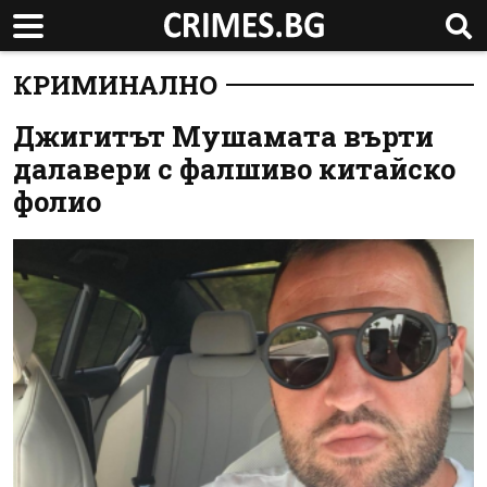
КРИМИНАЛНО
Джигитът Мушамата върти
далавери с фалшиво китайско
фолио