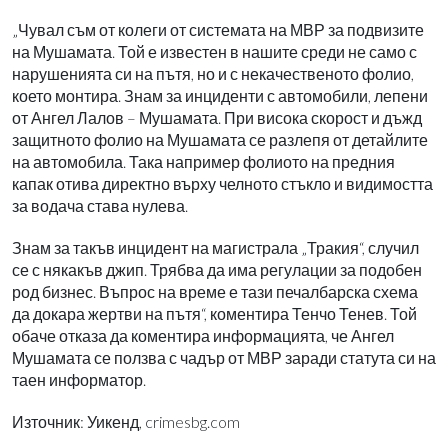
„Чувал съм от колеги от системата на МВР за подвизите
на Мушамата. Той е известен в нашите среди не само с
нарушенията си на пътя, но и с некачественото фолио,
което монтира. Знам за инциденти с автомобили, лепени
от Ангел Лалов – Мушамата. При висока скорост и дъжд
защитното фолио на Мушамата се разлепя от детайлите
на автомобила. Така например фолиото на предния
капак отива директно върху челното стъкло и видимостта
за водача става нулева.
Знам за такъв инцидент на магистрала „Тракия“, случил
се с някакъв джип. Трябва да има регулации за подобен
род бизнес. Въпрос на време е тази печалбарска схема
да докара жертви на пътя“, коментира Тенчо Тенев. Той
обаче отказа да коментира информацията, че Ангел
Мушамата се ползва с чадър от МВР заради статута си на
таен информатор.
Източник: Уикенд, crimesbg.com