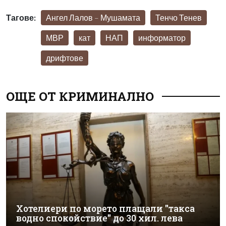
Тагове:
Ангел Лалов – Мушамата
Тенчо Тенев
МВР
кат
НАП
информатор
дрифтове
ОЩЕ ОТ КРИМИНАЛНО
Хотелиери по морето плащали "такса
водно спокойствие" до 30 хил. лева