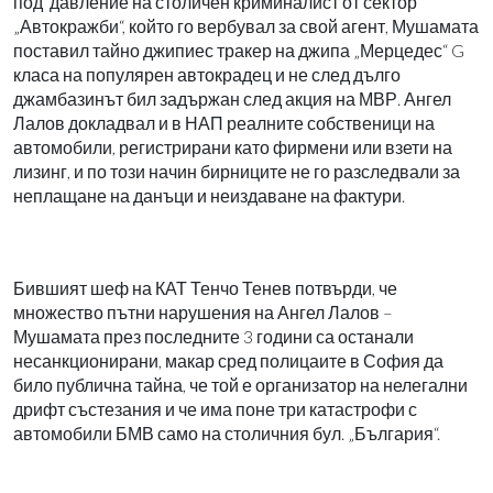
под
давление на столичен криминалист от сектор
„Автокражби“, който го вербувал за свой агент, Мушамата
поставил тайно джипиес тракер на джипа „Мерцедес“
G
класа на популярен автокрадец и не след дълго
джамбазинът бил задържан след акция на МВР. Ангел
Лалов докладвал и в НАП реалните собственици на
автомобили, регистрирани като фирмени или взети на
лизинг, и по този начин бирниците не го разследвали за
неплащане на данъци и неиздаване на фактури.
Бившият шеф на КАТ Тенчо Тенев потвърди, че
множество пътни нарушения на Ангел Лалов –
Мушамата през последните 3 години са останали
несанкционирани, макар сред полицаите в София да
било публична тайна, че той е организатор на нелегални
дрифт състезания и че има поне три катастрофи с
автомобили БМВ само на столичния бул. „България“.