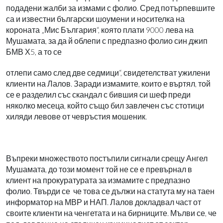
подадени жалби за измами с фолио. Сред потърпевшите
са и известни български шоумени и носителка на
короната „Мис България“, която плати 9000 лева на
Мушамата, за да й облепи с предпазно фолио син джип
БМВ Х5, а то се
отлепи само след две седмици“, свидетелстват ужилени
клиенти на Лалов. Заради измамите, които е въртял, той
се е разделил със скандал с бившия си шеф преди
няколко месеца, който също бил завлечен със стотици
хиляди левове от чевръстия мошеник.
Въпреки множеството постъпили сигнали срещу Ангел
Мушамата, до този момент той не се е превърнал в
клиент на прокуратурата за измамите с предпазно
фолио. Твърди се
че това се дължи на статута му на таен
информатор на МВР и НАП. Лалов докладвал част от
своите клиенти на ченгетата и на бирниците. Мълви се, че