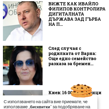
ВИЖТЕ КАК ИВАЙЛО
ФИЛИПОВ КОНТРОЛИРА
ДИГИТАЛНАТА
ДЪРЖАВА ЗАД ГЪРБА
НА П...
След случая с
родилката от Варна:
Още едно семейство
разказа за бремен...
Киев: 16 000 чужденци
се сражават в
С използването на сайта вие приемате, че
украинските
използваме „
" за подобряване на
бисквитки
въоръжени сили