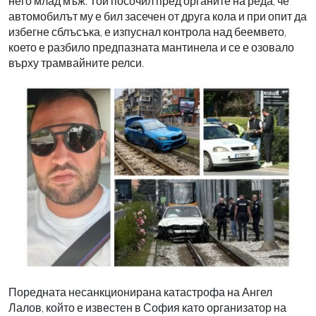
него млад мъж. Той посочил пред органите на реда, че
автомобилът му е бил засечен от друга кола и при опит да
избегне сблъсъка, е изпуснал контрола над беемвето,
което е разбило предпазната мантинела и се е озовало
върху трамвайните релси.
Поредната несанкционирана катастрофа на Ангел
Лалов, който е известен в София като организатор на