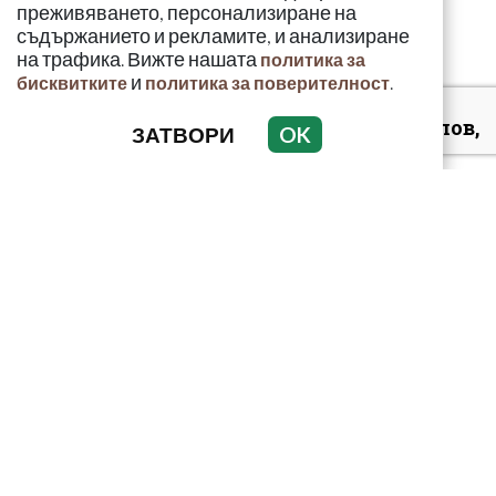
преживяването, персонализиране на
съдържанието и рекламите, и анализиране
на трафика. Вижте нашата
политика за
и
.
бисквитките
политика за поверителност
Д-р Християн Даскалов,
ЗАТВОРИ
OK
експерт по
киберсигурност:
Неоторизираният дост...