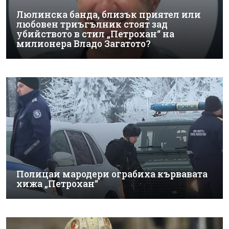
Люлинска банда, близък приятел или
любовен триъгълник стоят зад
убийството в стил „Петрохан“ на
милионера Владо Загатото?
Полицаи мародери ограбиха кървавата
хижа „Петрохан“