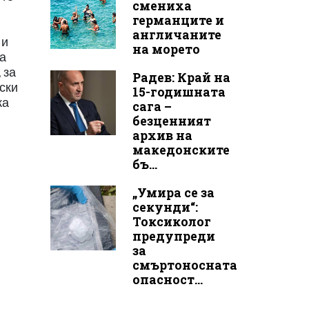
смениха
германците и
англичаните
 и
на морето
та
 за
Радев: Край на
ски
15-годишната
жа
сага –
безценният
архив на
македонските
бъ...
„Умира се за
секунди“:
Токсиколог
предупреди
за
смъртоносната
опасност...