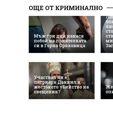
ОЩЕ ОТ КРИМИНАЛНО
Лю
бл
лю
ст
Мъж три дни нанася
ст
побой на приятелката
ми
си в Горна Оряховица
За
Участвал ли е
патриарх Даниил в
жестокото убийство на
Же
свещеник?
оп