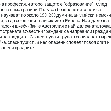
на професия, и второ, защото е "образование" . След
 вече няма граници. Пътуват безпрепятствено и се
 научават по около 150-200 думи на английски, немски
и, за да се оправят навсякъде в Европа. Най-далечна
ългарски джебчийки, е Австралия е най-далечната точка,
от страната. Съвестни граждани са направили Граждан
и на крадците . Съществува и група в социалната мре
ка, спаси турист". В нея опарени споделят своя опит и
ранени крадците.