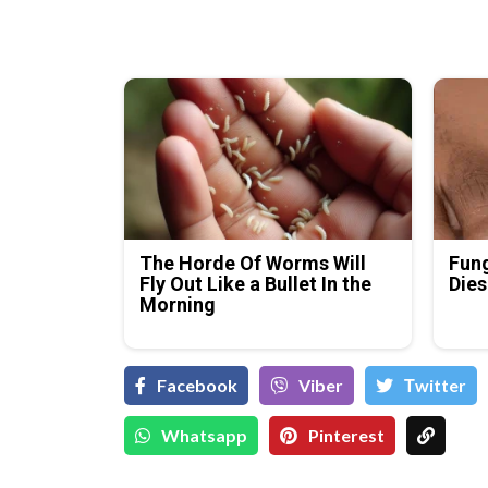
The Horde Of Worms Will
Fung
Fly Out Like a Bullet In the
Dies
Morning
Facebook
Viber
Тwitter
Whatsapp
Pinterest