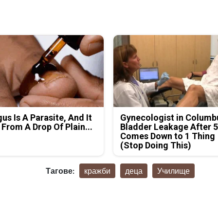
us Is A Parasite, And It
Gynecologist in Columb
 From A Drop Of Plain...
Bladder Leakage After 
Comes Down to 1 Thing
(Stop Doing This)
Тагове:
кражби
деца
Училище