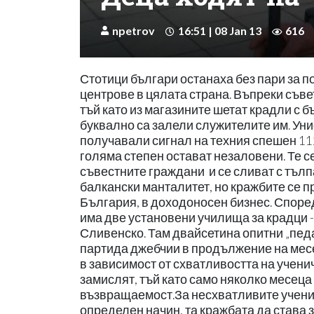
npetrov
16:51 | 08 Jan 13
616
Стотици българи останаха без пари за п
центрове в цялата страна. Въпреки съве
тъй като из магазините шетат крадли с 
буквално са залели служителите им. Уни
получавали сигнал на техния спешен 112
голяма степен остават незаловени. Те се
съвестните граждани и се сливат с тъл
балкански манталитет, но кражбите се 
България, в доходоносен бизнес. Споре
има две установени училища за крадци - 
Сливенско. Там двайсетина опитни „педа
партида джебчии в продължение на месец
в зависимост от схватливостта на ученич
замислят, тъй като само няколко месеца
възвращаемост.За несхватливите ученичк
определен начин, та кражбата да става 