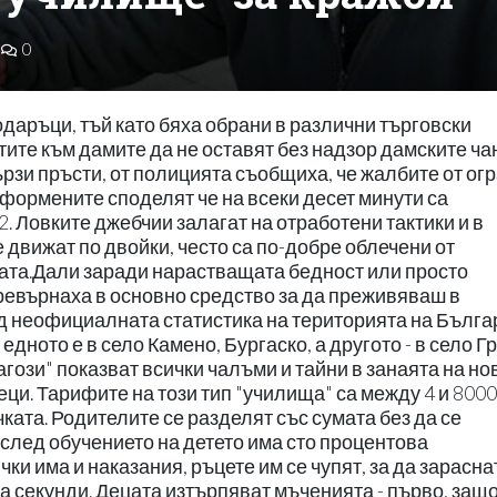
0
одаръци, тъй като бяха обрани в различни търговски
тите към дамите да не оставят без надзор дамските ча
бързи пръсти, от полицията съобщиха, че жалбите от ог
формените споделят че на всеки десет минути са
. Ловките джебчии залагат на отработени тактики и в
 движат по двойки, често са по-добре облечени от
пата.Дали заради нарастващата бедност или просто
превърнаха в основно средство за да преживяваш в
д неофициалната статистика на територията на Бълга
едното е в село Камено, Бургаско, а другото - в село Г
гози" показват всички чалъми и тайни в занаята на но
и. Тарифите на този тип "училища" са между 4 и 800
ката. Родителите се разделят със сумата без да се
 след обучението на детето има сто процентова
и има и наказания, ръцете им се чупят, за да зарасна
за секунди. Децата изтърпяват мъченията - първо, защ