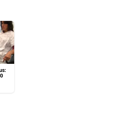
us:
50