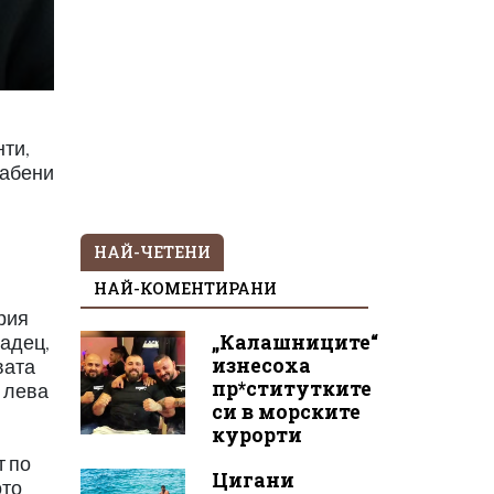
нти,
рабени
НАЙ-ЧЕТЕНИ
НАЙ-КОМЕНТИРАНИ
рия
„Калашниците“
радец,
изнесоха
вата
пр*ститутките
0 лева
си в морските
курорти
т по
Цигани
ото