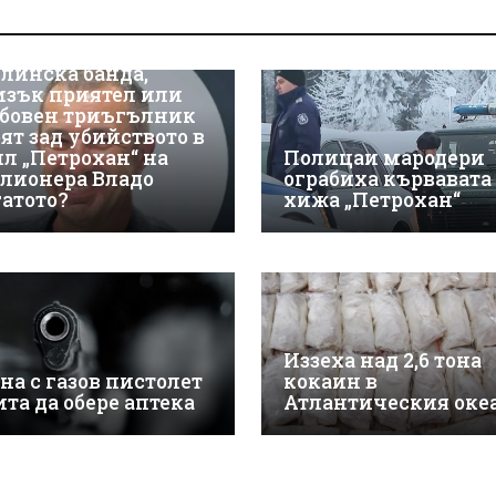
линска банда,
изък приятел или
бовен триъгълник
оят зад убийството в
ил „Петрохан“ на
Полицаи мародери
лионера Владо
ограбиха кървавата
гатото?
хижа „Петрохан“
Иззеха над 2,6 тона
на с газов пистолет
кокаин в
ита да обере аптека
Атлантическия оке