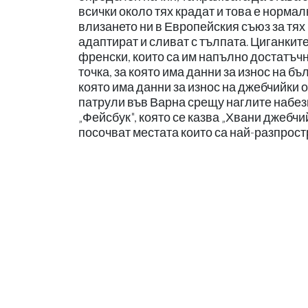
всички около тях крадат и това е нормал
влизането ни в Европейския съюз за тях
адаптират и сливат с тълпата. Циганките
френски, които са им напълно достатъчн
точка, за която има данни за износ на б
която има данни за износ на джебчийки 
патрули във Варна срещу наглите набез
„Фейсбук", която се казва „Хвани джебчий
посочват местата които са най-разпрост