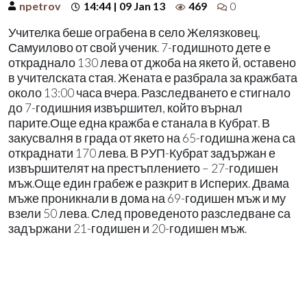
npetrov
14:44 | 09 Jan 13
469
0
Учителка беше ограбена в село Желязковец,
Самуилово от свой ученик. 7-годишното дете е
откраднало 130 лева от джоба на якето й, оставено
в учителската стая. Жената е разбрала за кражбата
около 13:00 часа вчера. Разследването е стигнало
до 7-годишния извършител, който върнал
парите.Още една кражба е станала в Кубрат. В
закусвалня в града от якето на 65-годишна жена са
откраднати 170 лева. В РУП-Кубрат задържан е
извършителят на престъплението – 27-годишен
мъж.Още един грабеж е разкрит в Исперих. Двама
мъже проникнали в дома на 69-годишен мъж и му
взели 50 лева. След проведеното разследване са
задържани 21-годишен и 20-годишен мъж.