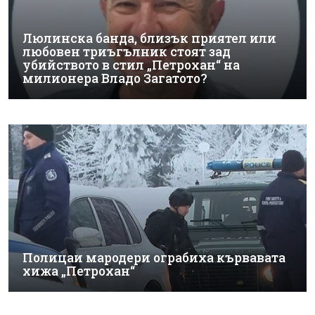
Люлинска банда, близък приятел или
любовен триъгълник стоят зад
убийството в стил „Петрохан“ на
милионера Владо Загатото?
Полицаи мародери ограбиха кървавата
хижа „Петрохан“