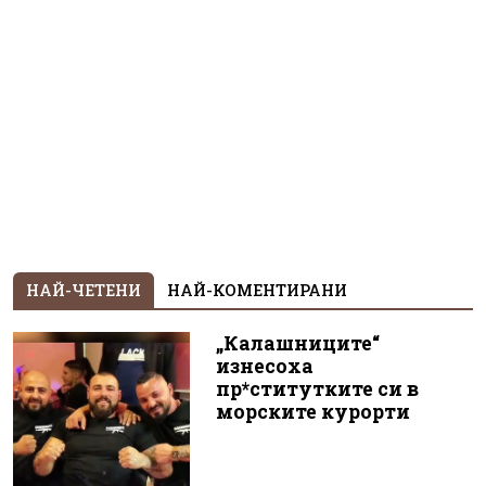
НАЙ-ЧЕТЕНИ
НАЙ-КОМЕНТИРАНИ
„Калашниците“
изнесоха
пр*ститутките си в
морските курорти