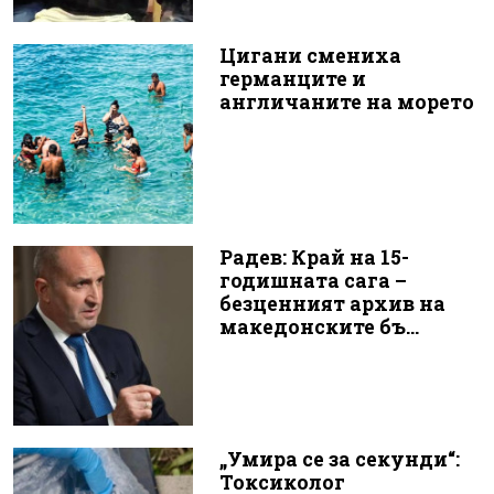
Цигани смениха
германците и
англичаните на морето
Радев: Край на 15-
годишната сага –
безценният архив на
македонските бъ...
„Умира се за секунди“:
Токсиколог