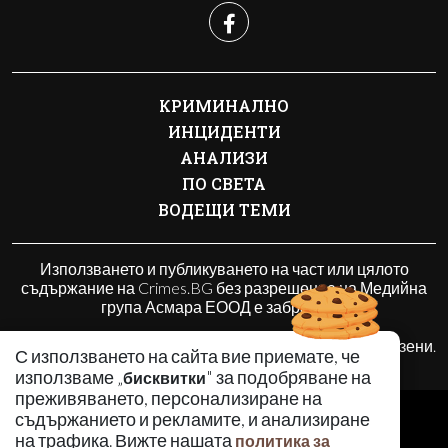
КРИМИНАЛНО
ИНЦИДЕНТИ
АНАЛИЗИ
ПО СВЕТА
ВОДЕЩИ ТЕМИ
Използването и публикуването на част или цялото
съдържание на Crimes.BG без разрешение на Медийна
група Асмара ЕООД е забранено.
© 2010 - 2026 | Crimes.BG. Всички права запазени.
С използването на сайта вие приемате, че
използваме „
" за подобряване на
бисквитки
преживяването, персонализиране на
РЕКЛАМА
съдържанието и рекламите, и анализиране
КОНТАКТИ
на трафика. Вижте нашата
политика за