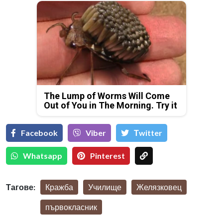
The Lump of Worms Will Come
Out of You in The Morning. Try it
Facebook
Viber
Тwitter
Whatsapp
Pinterest
Тагове:
Кражба
Училище
Желязковец
първокласник