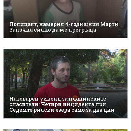
Полицаят, намерил 4-годишния Марти:
Започна силно да ме прегръща
Натоварен уикенд за планинските
спасители: Четири инцидента при
Седемте рилски езера само за два дни