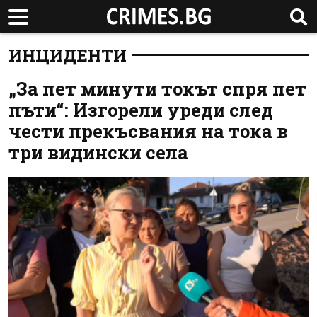
ИНЦИДЕНТИ
„За пет минути токът спря пет
пъти“: Изгорели уреди след
чести прекъсвания на тока в
три видински села