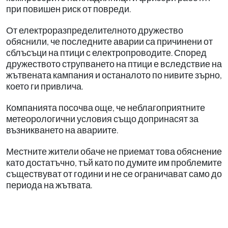
при повишен риск от повреди.
От електроразпределителното дружество
обяснили, че последните аварии са причинени от
сблъсъци на птици с електропроводите. Според
дружеството струпването на птици е вследствие на
жътвената кампания и останалото по нивите зърно,
което ги привлича.
Компанията посочва още, че неблагоприятните
метеорологични условия също допринасят за
възникването на авариите.
Местните жители обаче не приемат това обяснение
като достатъчно, тъй като по думите им проблемите
съществуват от години и не се ограничават само до
периода на жътвата.