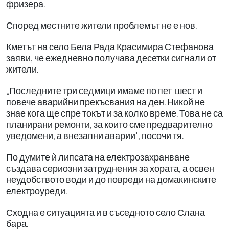
фризера.
Според местните жители проблемът не е нов.
Кметът на село Бела Рада Красимира Стефанова
заяви, че ежедневно получава десетки сигнали от
жители.
„Последните три седмици имаме по пет-шест и
повече аварийни прекъсвания на ден. Никой не
знае кога ще спре токът и за колко време. Това не са
планирани ремонти, за които сме предварително
уведомени, а внезапни аварии", посочи тя.
По думите ѝ липсата на електрозахранване
създава сериозни затруднения за хората, а освен
неудобството води и до повреди на домакинските
електроуреди.
Сходна е ситуацията и в съседното село Слана
бара.