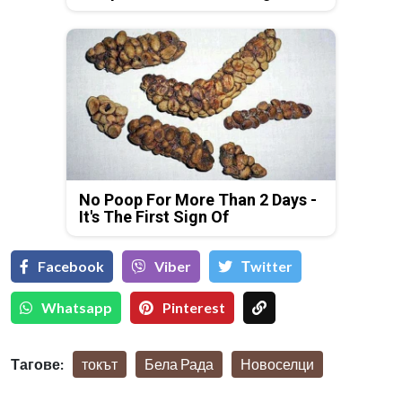
No Poop For More Than 2 Days -
It's The First Sign Of
Facebook
Viber
Тwitter
Whatsapp
Pinterest
Тагове:
токът
Бела Рада
Новоселци