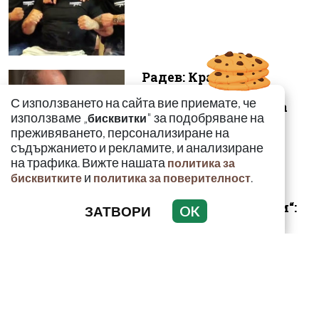
Радев: Край на 15-
годишната сага –
С използването на сайта вие приемате, че
безценният архив на
използваме „
" за подобряване на
бисквитки
македонските бъ...
преживяването, персонализиране на
съдържанието и рекламите, и анализиране
на трафика. Вижте нашата
политика за
и
.
бисквитките
политика за поверителност
„Умира се за секунди“:
ЗАТВОРИ
OK
Токсиколог
предупреди за
смъртоносната
опасност...