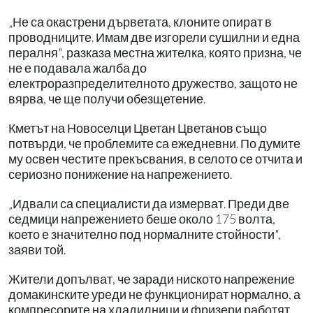
„Не са окастрени дърветата, клоните опират в
проводниците. Имам две изгорели сушилни и една
пералня", разказа местна жителка, която призна, че
не е подавала жалба до
електроразпределителното дружество, защото не
вярва, че ще получи обезщетение.
Кметът на Новоселци Цветан Цветанов също
потвърди, че проблемите са ежедневни. По думите
му освен честите прекъсвания, в селото се отчита и
сериозно понижение на напрежението.
„Идвали са специалисти да измерват. Преди две
седмици напрежението беше около 175 волта,
което е значително под нормалните стойности",
заяви той.
Жители допълват, че заради ниското напрежение
домакинските уреди не функционират нормално, а
компресорите на хладилници и фризери работят