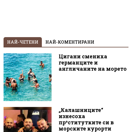
НАЙ-ЧЕТЕНИ
НАЙ-КОМЕНТИРАНИ
Цигани смениха
германците и
англичаните на морето
„Калашниците“
изнесоха
пр*ститутките си в
морските курорти