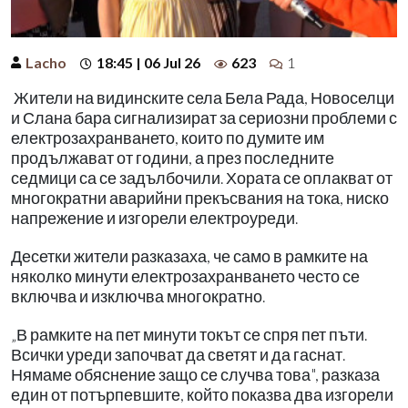
Lacho
18:45 | 06 Jul 26
623
1
Жители на видинските села Бела Рада, Новоселци
и Слана бара сигнализират за сериозни проблеми с
електрозахранването, които по думите им
продължават от години, а през последните
седмици са се задълбочили. Хората се оплакват от
многократни аварийни прекъсвания на тока, ниско
напрежение и изгорели електроуреди.
Десетки жители разказаха, че само в рамките на
няколко минути електрозахранването често се
включва и изключва многократно.
„В рамките на пет минути токът се спря пет пъти.
Всички уреди започват да светят и да гаснат.
Нямаме обяснение защо се случва това", разказа
един от потърпевшите, който показва два изгорели