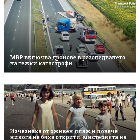
МВР включва дронове в разследването
на тежки катастрофи
Изчезнаха от оживен плаж и повече
никога не бяха открити: мистерията на