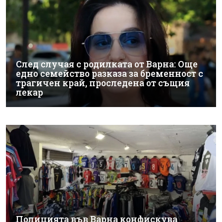
След случая с родилката от Варна: Още
едно семейство разказа за бременност с
трагичен край, проследена от същия
лекар
Полицията във Варна конфискува