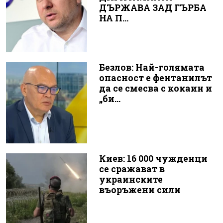
ДЪРЖАВА ЗАД ГЪРБА
НА П...
Безлов: Най-голямата
опасност е фентанилът
да се смесва с кокаин и
„би...
Киев: 16 000 чужденци
се сражават в
украинските
въоръжени сили