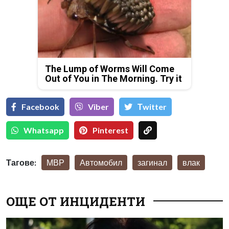
The Lump of Worms Will Come
Out of You in The Morning. Try it
Facebook
Viber
Тwitter
Whatsapp
Pinterest
Тагове:
МВР
Автомобил
загинал
влак
ОЩЕ ОТ ИНЦИДЕНТИ