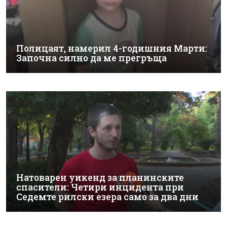
Полицаят, намерил 4-годишния Марти:
Започна силно да ме прегръща
Натоварен уикенд за планинските
спасители: Четири инцидента при
Седемте рилски езера само за два дни