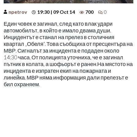
npetrov
19:30 | 09 Oct 14
700
0
Един човек е загинал, след като влак удари
автомобилът, в който е имало двама души.
Инцидентът е станал на прелез в столичния
квартал „Обеля“. Това съобщиха от пресцентъра на
МВР. Сигналът за инцидента е подаден около
14:30 часа. От полицията уточниха, че е загинал
пътник в колата, а шофьорът е ранен.На мястото на
инцидента е изпратен екип на пожарната и
линейка. МВР няма информация дали прелезът е
бил охраняем.