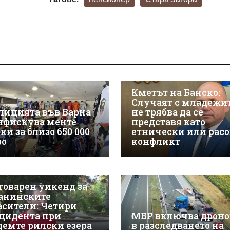
Кметът на Банско:
Случаят с младежи
лицията във Варна
не трябва да се
нфискува менте
представя като
ки за близо 650 000
етнически или расо
ро
конфликт
товарен уикенд за
анинските
асители: Четири
цидента при
МВР включва дроно
демте рилски езера
в разследването на