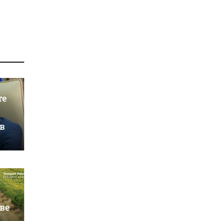
те
в
ве