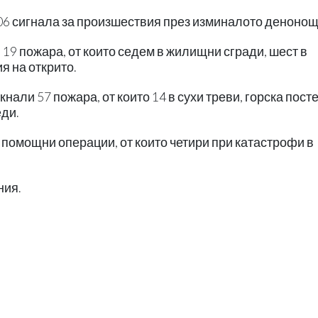
06 сигнала за произшествия през изминалото денонощ
19 пожара, от които седем в жилищни сгради, шест в
я на открито.
али 57 пожара, от които 14 в сухи треви, горска посте
еди.
 помощни операции, от които четири при катастрофи в
ния.