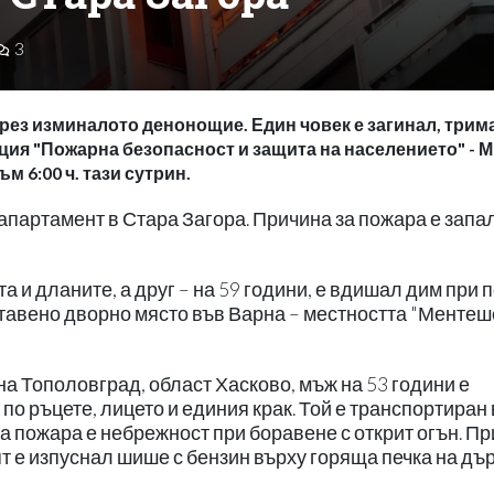
3
рез изминалото денонощие. Един човек е загинал, трима
ия "Пожарна безопасност и защита на населението" - М
 6:00 ч. тази сутрин.
 апартамент в Стара Загора. Причина за пожара е запа
та и дланите, а друг – на 59 години, е вдишал дим при 
тавено дворно място във Варна – местността "Ментеше
а Тополовград, област Хасково, мъж на 53 години е
 по ръцете, лицето и единия крак. Той е транспортиран 
а пожара е небрежност при боравене с открит огън. Пр
 е изпуснал шише с бензин върху горяща печка на дър