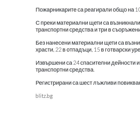
Пожарникарите са реагирали общо на 1
С преки материални щети са възникнали 
транспортни средства и три в съоръжени
Без нанесени материални щети са възникн
храсти, 22 в отпадъци, 15 в готварски ур
Извършени са 24 спасителни дейности и
транспортни средства.
Регистрирани са шест лъжливи повиква
blitz.bg