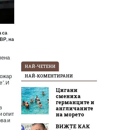
 са
ВР, на
лена
НАЙ-ЧЕТЕНИ
НАЙ-КОМЕНТИРАНИ
пожар
". И
Цигани
смениха
германците и
в
англичаните
и опит
на морето
ва и
ВИЖТЕ КАК