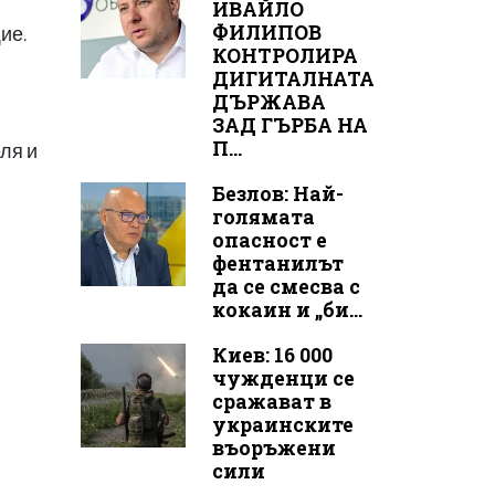
ИВАЙЛО
ФИЛИПОВ
ие.
КОНТРОЛИРА
ДИГИТАЛНАТА
ДЪРЖАВА
ЗАД ГЪРБА НА
П...
ля и
Безлов: Най-
голямата
опасност е
фентанилът
да се смесва с
кокаин и „би...
Киев: 16 000
чужденци се
сражават в
украинските
въоръжени
сили