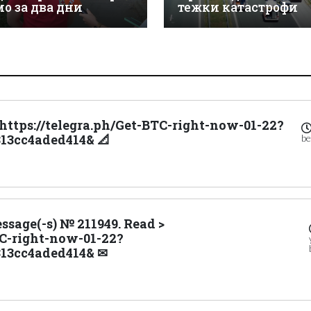
мо за два дни
тежки катастрофи
 https://telegra.ph/Get-BTC-right-now-01-22?
13cc4aded414& 📐
be
ssage(-s) № 211949. Read >
TC-right-now-01-22?
813cc4aded414& ✉