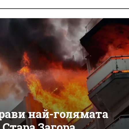
рави най-голямата
 Стара Загора