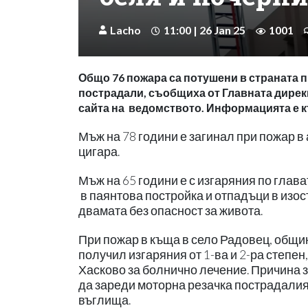
Lacho
11:00 | 26 Jan 25
1001
Общо 76 пожара са потушени в страната п
пострадали, съобщиха от Главната дирекц
сайта на ведомството. Информацията е към
Мъж на 78 години е загинал при пожар в
цигара.
Мъж на 65 години е с изгаряния по глава
в паянтова постройка и отпадъци в изос
двамата без опасност за живота.
При пожар в къща в село Радовец, общин
получил изгаряния от 1-ва и 2-ра степен,
Хасково за болнично лечение. Причина з
да зареди моторна резачка пострадалият
въглища.