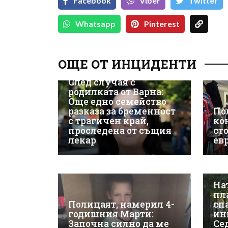
Facebook
Viber
Тwitter
Whatsapp
Pinterest
ОЩЕ ОТ ИНЦИДЕНТИ
След случая с
родилката от Варна:
Още едно семейство
разказа за бременност
По
с трагичен край,
ко
проследена от същия
сто
лекар
ев
На
пл
Полицаят, намерил 4-
сп
годишния Марти:
ин
Започна силно да ме
Се