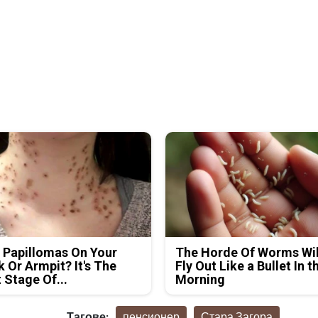
 Papillomas On Your
The Horde Of Worms Wil
 Or Armpit? It's The
Fly Out Like a Bullet In t
t Stage Of...
Morning
Тагове:
пенсионер
Стара Загора