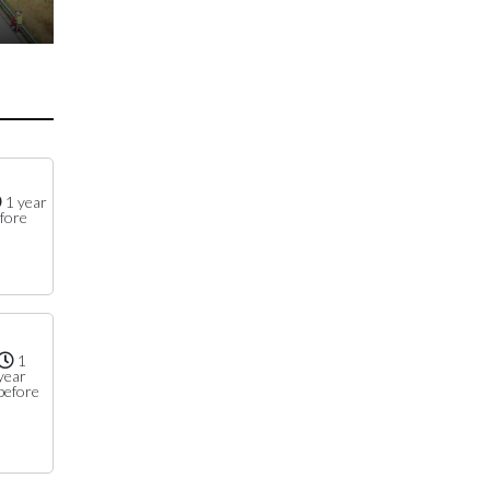
1 year
fore
1
year
before