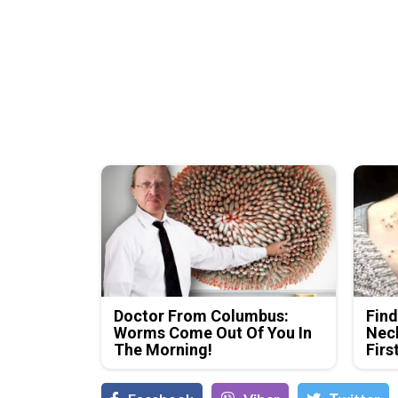
Doctor From Columbus:
Find
Worms Come Out Of You In
Neck
The Morning!
Firs