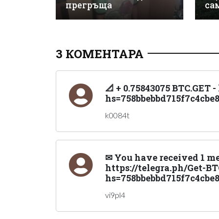
прегръща
са
3 КОМЕНТАРА
📐 + 0.75843075 BTC.GET -
hs=758bbebbd715f7c4cbe8
k0084t
✉ You have received 1 me
https://telegra.ph/Get-B
hs=758bbebbd715f7c4cbe
vi9pl4