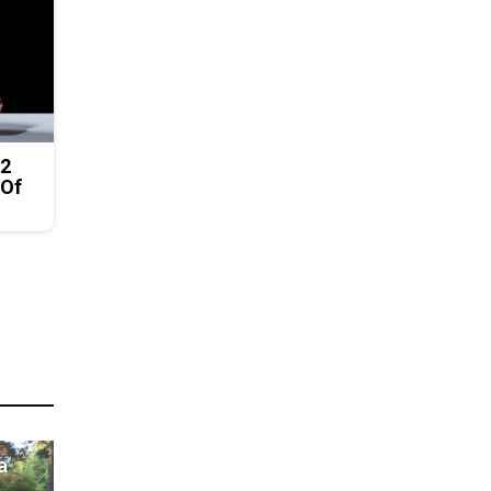
 2
 Of
а