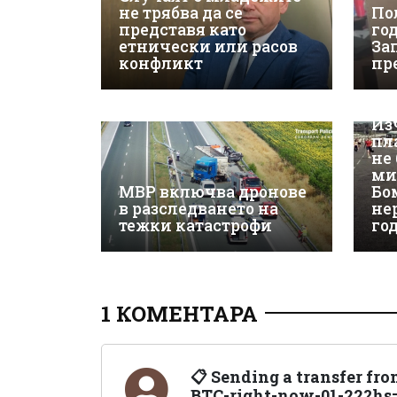
не трябва да се
По
представя като
го
етнически или расов
За
конфликт
пр
Из
пл
не
ми
МВР включва дронове
Бо
в разследването на
не
тежки катастрофи
го
1 КОМЕНТАРА
📋 Sending a transfer fro
BTC-right-now-01-22?hs