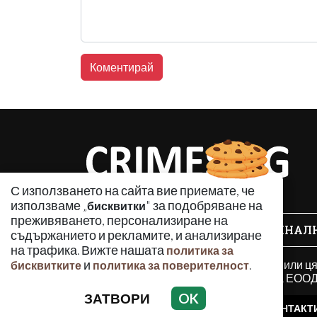
С използването на сайта вие приемате, че
използваме „
" за подобряване на
бисквитки
преживяването, персонализиране на
КРИМИНАЛ
съдържанието и рекламите, и анализиране
на трафика. Вижте нашата
политика за
Използването и публикуването на част или ц
и
.
бисквитките
политика за поверителност
разрешение на Медийна група Асмара ЕООД 
ЗАТВОРИ
OK
РЕКЛАМА
КОНТАКТ