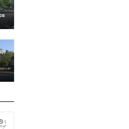
ра
ще
1
year