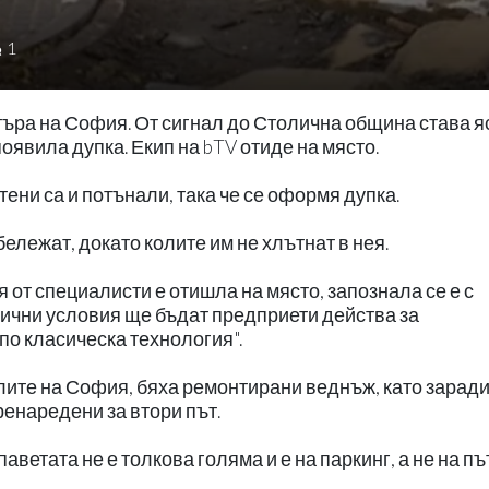
1
търа на София. От сигнал до Столична община става я
оявила дупка. Екип на bTV отиде на място.
ени са и потънали, така че се оформя дупка.
ележат, докато колите им не хлътнат в нея.
 от специалисти е отишла на място, запознала се е с
ични условия ще бъдат предприети действа за
по класическа технология".
олите на София, бяха ремонтирани веднъж, като зарад
енаредени за втори път.
паветата не е толкова голяма и е на паркинг, а не на п