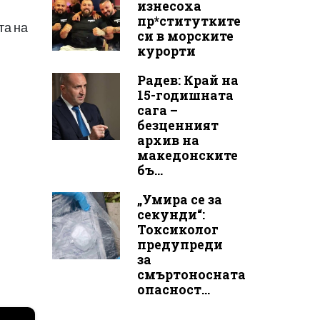
изнесоха
пр*ститутките
та на
си в морските
курорти
Радев: Край на
15-годишната
сага –
безценният
архив на
македонските
бъ...
„Умира се за
секунди“:
Токсиколог
предупреди
за
смъртоносната
опасност...