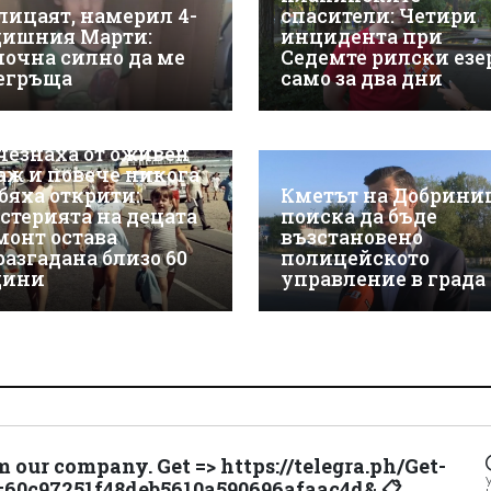
лицаят, намерил 4-
спасители: Четири
дишния Марти:
инцидента при
почна силно да ме
Седемте рилски езе
егръща
само за два дни
чезнаха от оживен
аж и повече никога
 бяха открити:
Кметът на Добрини
стерията на децата
поиска да бъде
монт остава
възстановено
разгадана близо 60
полицейското
дини
управление в града
m our company. Get => https://telegra.ph/Get-
=60c97251f48deb5610a590696afaac4d& 📋