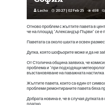
Lacho
20:27 | 02 Feb 25
658
Отново проблем с жълтите павета в цен
че на площад "Александър Първи" се е п
Паветата са около шахта и освен размест
Дупка, която шофьорите може и да не заб
От Столична община заявиха, че комисия
проблема и "при подходящи метеоролог
възстановяване на паважната настилка 
Жълтите павета, които са един от симв
проблеми ремонтираните павета бяха пр
Добрата новина е, че в случая дупката в 
платно.