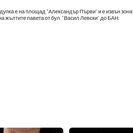
 дупка е на площад "Александър Първи“ и е извън зона
 на жълтите павета от бул. "Васил Левски“ до БАН.