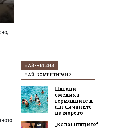
сно,
НАЙ-ЧЕТЕНИ
НАЙ-КОМЕНТИРАНИ
Цигани
смениха
германците и
и
англичаните
на морето
ътното
„Калашниците“