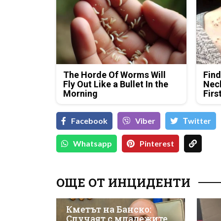
The Horde Of Worms Will
Find
Fly Out Like a Bullet In the
Neck
Morning
Firs
Facebook
Viber
Тwitter
Whatsapp
Pinterest
ОЩЕ ОТ ИНЦИДЕНТИ
Кметът на Банско:
Случаят с младежите