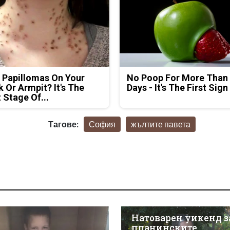
 Papillomas On Your
No Poop For More Than
 Or Armpit? It's The
Days - It's The First Sign
t Stage Of...
Тагове:
София
жълтите павета
Натоварен уикенд з
планинските