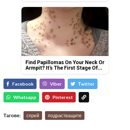
Find Papillomas On Your Neck Or
Armpit? It's The First Stage Of...
Facebook
Viber
Тwitter
Whatsapp
Pinterest
Тагове:
спрей
подрастващите