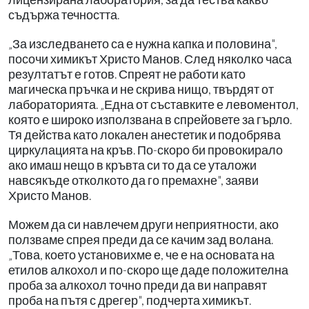
съдържа течността.
„За изследването са е нужна капка и половина",
посочи химикът Христо Манов. След няколко часа
резултатът е готов. Спреят не работи като
магическа пръчка и не скрива нищо, твърдят от
лабораторията. „Една от съставките е левоментол,
която е широко използвана в спрейовете за гърло.
Тя действа като локален анестетик и подобрява
циркулацията на кръв. По-скоро би провокирало
ако имаш нещо в кръвта си то да се уталожи
навсякъде отколкото да го премахне", заяви
Христо Манов.
Можем да си навлечем други неприятности, ако
ползваме спрея преди да се качим зад волана.
„Това, което установихме е, че е на основата на
етилов алкохол и по-скоро ще даде положителна
проба за алкохол точно преди да ви направят
проба на пътя с дрегер", подчерта химикът.