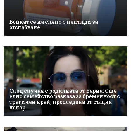
Боцкат се на сляпо с пептиди за
отслабване
След случая с родилката от Варна: Още
едно семейство разказа за бременност с
трагичен край, проследена от същия
лекар