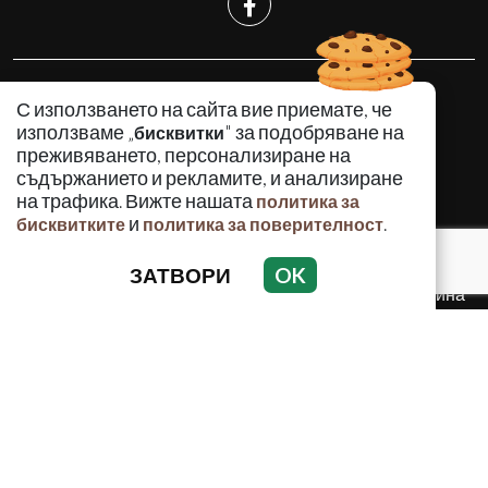
КРИМИНАЛНО
С използването на сайта вие приемате, че
ИНЦИДЕНТИ
използваме „
" за подобряване на
бисквитки
АНАЛИЗИ
преживяването, персонализиране на
съдържанието и рекламите, и анализиране
ПО СВЕТА
на трафика. Вижте нашата
политика за
ВОДЕЩИ ТЕМИ
и
.
бисквитките
политика за поверителност
ЗАТВОРИ
OK
Използването и публикуването на част или цялото
съдържание на Crimes.BG без разрешение на Медийна
група Асмара ЕООД е забранено.
© 2010 - 2026 | Crimes.BG. Всички права запазени.
РЕКЛАМА
КОНТАКТИ
ОБЩИ УСЛОВИЯ