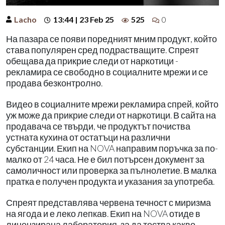
Lacho
13:44 | 23 Feb 25
525
0
На пазара се появи поредният мним продукт, който
става популярен сред подрастващите. Спреят
обещава да прикрие следи от наркотици -
рекламира се свободно в социалните мрежи и се
продава безконтролно.
Видео в социалните мрежи рекламира спрей, който
уж може да прикрие следи от наркотици. В сайта на
продавача се твърди, че продуктът почиства
устната кухина от остатъци на различни
субстанции. Екип на NOVA направим поръчка за по-
малко от 24 часа. Не е бил потърсен документ за
самоличност или проверка за пълнолетие. В малка
пратка е получен продукта и указания за употреба.
Спреят представлява червена течност с миризма
на ягода и е леко лепкав. Екип на NOVA отиде в
лицензирана лаборатория, за да тества какво