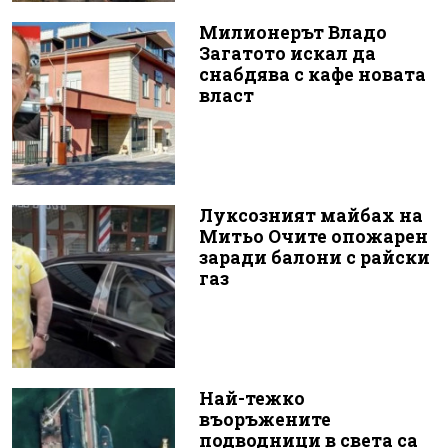
Милионерът Владо
Загатото искал да
снабдява с кафе новата
власт
Луксозният майбах на
Митьо Очите опожарен
заради балони с райски
газ
Най-тежко
въоръжените
подводници в света са