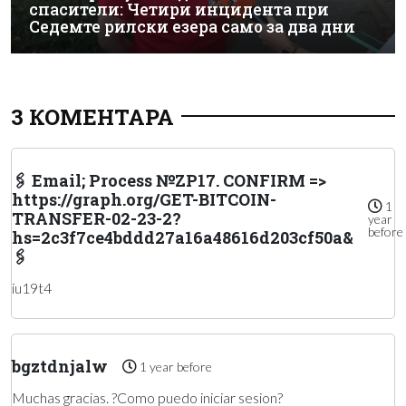
спасители: Четири инцидента при
Седемте рилски езера само за два дни
3 КОМЕНТАРА
🖇 Email; Process №ZP17. CONFIRM =>
https://graph.org/GET-BITCOIN-
1
TRANSFER-02-23-2?
year
before
hs=2c3f7ce4bddd27a16a48616d203cf50a&
🖇
iu19t4
bgztdnjalw
1 year before
Muchas gracias. ?Como puedo iniciar sesion?