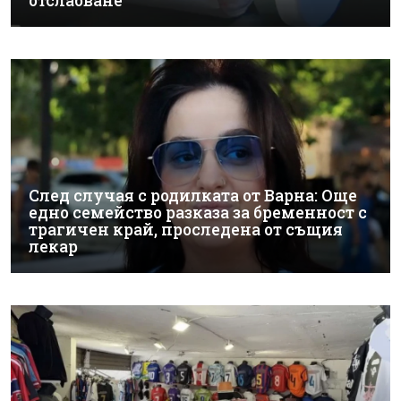
отслабване
След случая с родилката от Варна: Още
едно семейство разказа за бременност с
трагичен край, проследена от същия
лекар