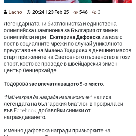
Lacho
20:24 | 23 Feb 25
546
3
Легендарната ни биатлонистка и единствена
олимпийска шампионка за България от зимни
олимпийски игри -
излезе с
Екатерина Дафовска
пост в социалните мрежи по случай уникалното
представяне на
в днешния масов
Милена Тодорова
старт при жените на Световното първенство в този
спорт, което се проведе в швейцарския зимен
център Ленцерхайде.
Тодорова
.
зае впечатляващото 5-о място
, написа
"Най-накрая да наградя наше момиче"
легендата на българския биатлон в профила си
във Facebook, добавяйки снимки от
награждаването.
Именно Дафовска награди призьорките на