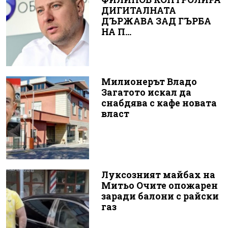
ДИГИТАЛНАТА
ДЪРЖАВА ЗАД ГЪРБА
НА П...
Милионерът Владо
Загатото искал да
снабдява с кафе новата
власт
Луксозният майбах на
Митьо Очите опожарен
заради балони с райски
газ