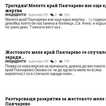
Трагедия! Мелето край Панчарево взе още 
жертва
ИНЦИДЕНТИ
September 09
0
763
Мелето край Панчарево взе още една жертва – 16-годиш
девойка, която бе настанена в болница „Св. Анна“, е издъ
по-рано днес. Тъжната вест за к...
Жестокото меле край Панчарево се случил
заради…
ИНЦИДЕНТИ
September 08
0
770
Появи се нова версия за причината, довела до жестокото
край Панчарево.Оказва се, че до адското меле по всяка
вероятност се е стигнало заради пиян...
Разтърсващи разкрития за жестокото меле
Панчарево