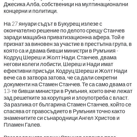
Джесика Алба, собственици на мултинационални
концерни и политици.
На 27 януари съдът в Букурещ излезе с
окончателно решение по делото срещу Станчев
заради мащабна приватизационна афера. Той е
признат за виновен за участие в престъпна група, в
която са и двама бивши министри в Румъния -
Кодруц Шереш и Жолт Нади. Станчев, двама
негови колеги лобисти, Шереш и Нади имат
ефективни присъди. Кодруц Шереш и Жолт Нади
вече са в затвора затова, че са дали секретни
документи на Стамен Станчев. Те са само двама от
13-те бивши министри в Румъния, които вече лежат
зад решетките за корупция и злоупотреба с власт.
За разлика от българина Стамен Станчев, който се
спасява от правосъдието в Румъния точно както
знаменитите си сънародници Ангел Христов и
Пламен Галев.