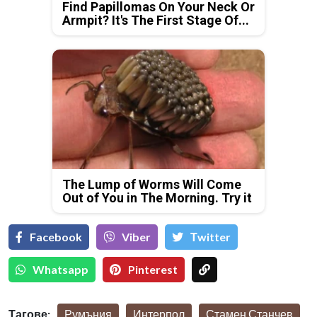
Find Papillomas On Your Neck Or
Armpit? It's The First Stage Of...
The Lump of Worms Will Come
Out of You in The Morning. Try it
Facebook
Viber
Тwitter
Whatsapp
Pinterest
Тагове:
Румъния
Интерпол
Стамен Станчев