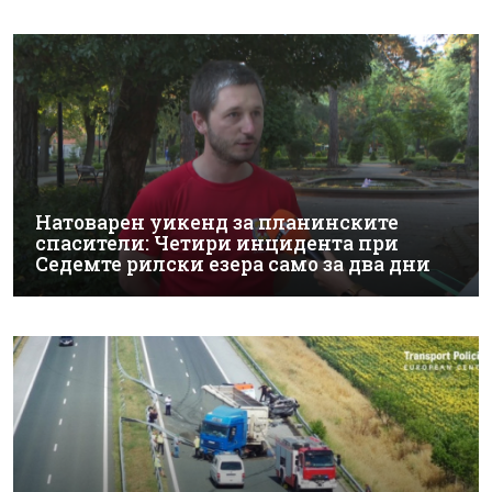
Натоварен уикенд за планинските
спасители: Четири инцидента при
Седемте рилски езера само за два дни