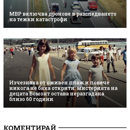
МВР включва дронове в разследването
на тежки катастрофи
Изчезнаха от оживен плаж и повече
никога не бяха открити: мистерията на
децата Бомонт остава неразгадана
близо 60 години
КОМЕНТИРАЙ