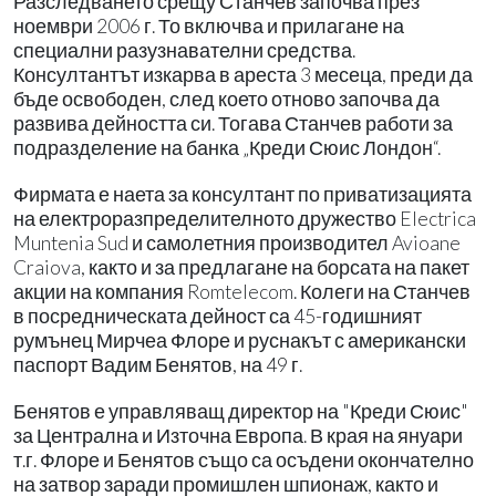
Разследването срещу Станчев започва през
ноември 2006 г. То включва и прилагане на
специални разузнавателни средства.
Консултантът изкарва в ареста 3 месеца, преди да
бъде освободен, след което отново започва да
развива дейността си. Тогава Станчев работи за
подразделение на банка „Креди Сюис Лондон“.
Фирмата е наета за консултант по приватизацията
на електроразпределителното дружество Electrica
Muntenia Sud и самолетния производител Avioane
Craiova, както и за предлагане на борсата на пакет
акции на компания Romtelecom. Колеги на Станчев
в посредническата дейност са 45-годишният
румънец Мирчеа Флоре и руснакът с американски
паспорт Вадим Бенятов, на 49 г.
Бенятов е управляващ директор на "Креди Сюис"
за Централна и Източна Европа. В края на януари
т.г. Флоре и Бенятов също са осъдени окончателно
на затвор заради промишлен шпионаж, както и