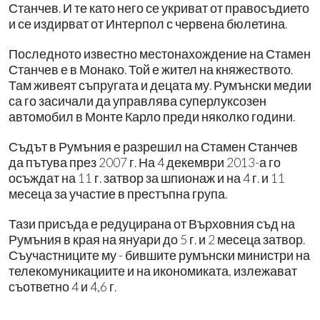
Станчев. И те като него се укриват от правосъдието
и се издирват от Интерпол с червена бюлетина.
Последното известно местонахождение на Стамен
Станчев е в Монако. Той е жител на княжеството.
Там живеят съпругата и децата му. Румънски медии
са го засичали да управлява суперлуксозен
автомобил в Монте Карло преди няколко години.
Съдът в Румъния е разрешил на Стамен Станчев
да пътува през 2007 г. На 4 декември 2013-а го
осъждат на 11 г. затвор за шпионаж и на 4 г. и 11
месеца за участие в престъпна група.
Тази присъда е редуцирана от Върховния съд на
Румъния в края на януари до 5 г. и 2 месеца затвор.
Съучастниците му - бившите румънски министри на
телекомуникациите и на икономиката, излежават
съответно 4 и 4,6 г.