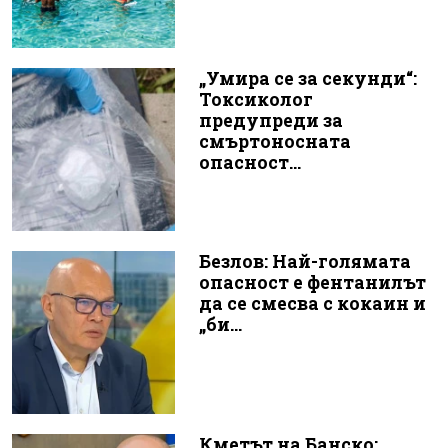
„Умира се за секунди“:
Токсиколог
предупреди за
смъртоносната
опасност...
Безлов: Най-голямата
опасност е фентанилът
да се смесва с кокаин и
„би...
Кметът на Банско: