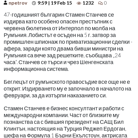
npetrov
9:59 | 19 Feb 15
1232
0
47-годишният българин Стамен Станчев се
издирва като особено опасен престъпник с
червена бюлетина от Интерпол по молба на
Румъния. Лобистът е осъден на 5 г. затвор за
промишлен шпионаж по приватизационни сделки -
афера, заради която двама бивши министри на
Румъния са вече зад решетките, съобщава „24
часа“. Станчев се търси и чрез Шенгенската
информационна система.
Беглецът от румънското правосъдие все още не е
открит. Издирването му е започнало в началото на
февруари, за да изтърпи наказанието си.
Стамен Станчев е бизнес консултант и работи с
международни компании. Част от близките му
познанства са с бившия президент на САЩ Бил
Клинтън, настоящия на Турция Реджеп Ердоган,
шефа на Формула 1 Бърни Екълстоун, актрисата