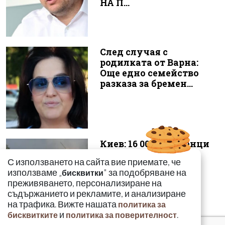
НА П...
След случая с
родилката от Варна:
Още едно семейство
разказа за бремен...
Киев: 16 000 чужденци
се сражават в
С използването на сайта вие приемате, че
украинските
използваме „
" за подобряване на
бисквитки
въоръжени сили
преживяването, персонализиране на
съдържанието и рекламите, и анализиране
на трафика. Вижте нашата
политика за
и
.
бисквитките
политика за поверителност