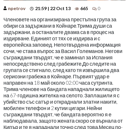
npetrov
21:59 | 22 Oct 13
665
0
Членовете на организирана престъпна група за
обири са задържани в Койнаре.Трима души са
задържани, а останалите двама са в процес на
издирване. Единият от тях се издирва и с
европейска заповед. Непотвърдена информация
сочи, че става въпрос за Васил Големанов. Негови
съграждани твърдят, че е заминал за Испания
непосредствено след грабежите.До следите на
групата се стигнало, след като тя извършила два
сериозни грабежа в Койнаре. Първият удар е
направен на 18 май около 02:00 часа сутринта.
Трима членове на бандата нападнали жилището
на 67-годишна жителка на селото. Заплашили я с
убийство със сатър и откраднали златни накити,
мобилен телефон и 2 кутии цигари. Нейни
съграждани твърдят, че бандата вероятно я е
наблюдавала, защото жената скоро се върнала от
Кипър и те я нападнали точно след това.Месец по-