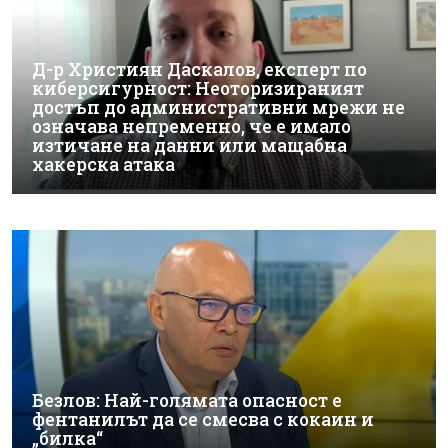
Д-р Християн Даскалов, експерт по
киберсигурност: Неоторизираният
достъп до административни мрежи не
означава непременно, че е имало
изтичане на данни или мащабна
хакерска атака
Безлов: Най-голямата опасност е
фентанилът да се смесва с кокаин и
„билка“