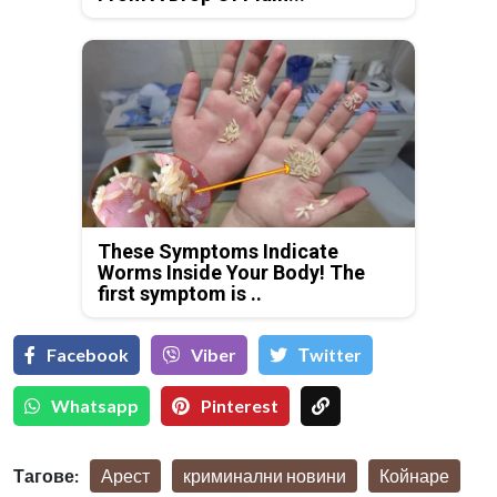
These Symptoms Indicate
Worms Inside Your Body! The
first symptom is ..
Facebook
Viber
Тwitter
Whatsapp
Pinterest
Тагове:
Арест
криминални новини
Койнаре