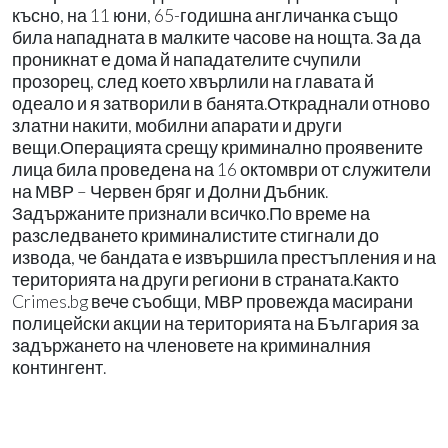
късно, на 11 юни, 65-годишна англичанка също
била нападната в малките часове на нощта. За да
проникнат е дома й нападателите счупили
прозорец, след което хвърлили на главата й
одеало и я затворили в банята.Откраднали отново
златни накити, мобилни апарати и други
вещи.Операцията срещу криминално проявените
лица била проведена на 16 октомври от служители
на МВР – Червен бряг и Долни Дъбник.
Задържаните признали всичко.По време на
разследването криминалистите стигнали до
извода, че бандата е извършила престъпления и на
територията на други региони в страната.Както
Crimes.bg вече съобщи, МВР провежда масирани
полицейски акции на територията на България за
задържането на членовете на криминалния
контингент.