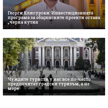
Георги Клисурски: Инвестиционната
програма за общинските проекти остава
„черна кутия
Чуждите туристи у нас все по-често
предпочитат градски туризъм, а не
море