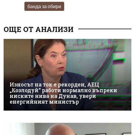
банда за обири
ОЩЕ ОТ АНАЛИЗИ
Износът на ток е рекорден, АЕЦ
„Козлодуй“ работи нормално въпреки
ниските нива на Дунав, увери
енергийният министър