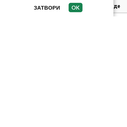
Симона Пейчева отиде
ЗАТВОРИ
OK
на море след
убийството на
любимия й Владо
Загато...