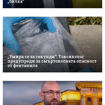
„билка“
„Умира се за секунди“: Токсиколог
предупреди за смъртоносната опасност
от фентанила