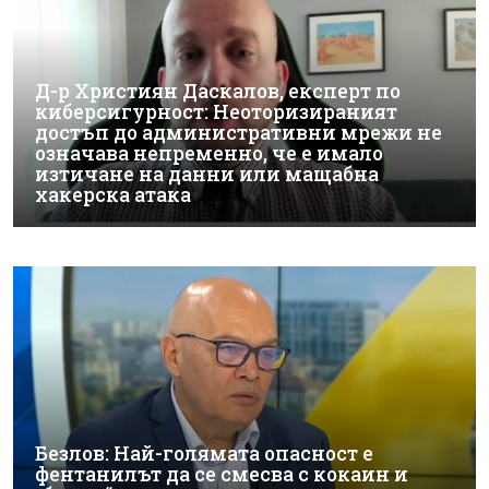
Д-р Християн Даскалов, експерт по
киберсигурност: Неоторизираният
достъп до административни мрежи не
означава непременно, че е имало
изтичане на данни или мащабна
хакерска атака
Безлов: Най-голямата опасност е
фентанилът да се смесва с кокаин и