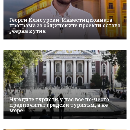
Георги Клисурски: Инвестиционната
програма за общинските проекти остава
„черна кутия
Чуждите туристи у нас все по-често
предпочитат градски туризъм, а не
море