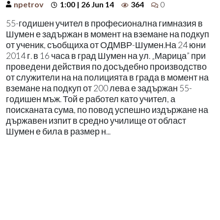
npetrov
1:00 | 26 Jun 14
364
0
55-годишен учител в професионална гимназия в
Шумен е задържан в момент на вземане на подкуп
от ученик, съобщиха от ОДМВР-Шумен.На 24 юни
2014 г. в 16 часа в град Шумен на ул. „Марица” при
проведени действия по досъдебно производство
от служители на на полицията в града в момент на
вземане на подкуп от 200 лева е задържан 55-
годишен мъж. Той е работел като учител, а
поисканата сума, по повод успешно издържане на
държавен изпит в средно училище от област
Шумен е била в размер н...