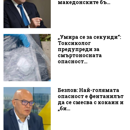
македонските бъ...
„Умира се за секунди“:
Токсиколог
предупреди за
смъртоносната
опасност...
Безлов: Най-голямата
опасност е фентанилът
да се смесва с кокаин и
„би...