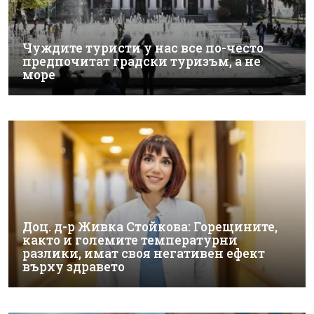
Чуждите туристи у нас все по-често
предпочитат градски туризъм, а не
море
Доц. д-р Живка Стойкова: Горещините,
както и големите температурни
разлики, имат своя негативен ефект
върху здравето