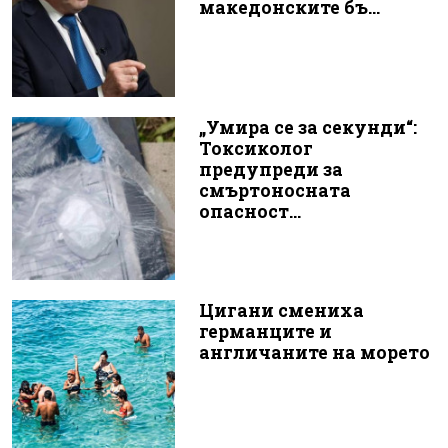
македонските бъ...
„Умира се за секунди“:
Токсиколог
предупреди за
смъртоносната
опасност...
Цигани смениха
германците и
англичаните на морето