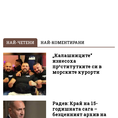
НАЙ-ЧЕТЕНИ
НАЙ-КОМЕНТИРАНИ
„Калашниците“
изнесоха
пр*ститутките си в
морските курорти
Радев: Край на 15-
годишната сага –
безценният архив на