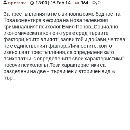
npetrov
13:00 | 15 Feb 14
364
0
За престъпленията не е виновна само бедността.
Това коментира в ефира на Нова телевизия
криминалният психолог Емил Пенов.„Социално
икономическата конюнктура е сред първите
фактори, които влияят”, заяви той и добави, че това
не е единственият фактор.„Личностите, които
извършват престъпления, са определени като
психопатни, с определените свои характеристики”,
посочи психологът.Тези характеристики са
разделени на две – първичен и вторичен вид.В
пър...