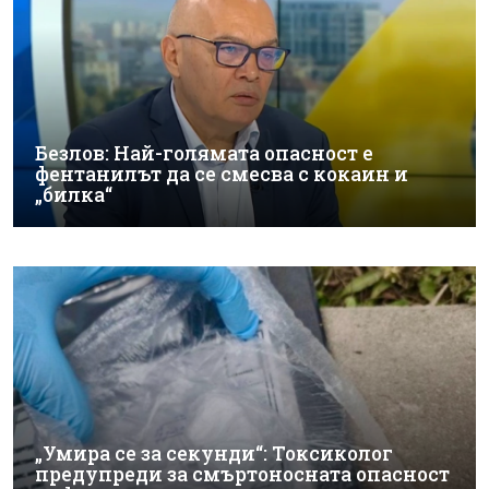
Безлов: Най-голямата опасност е
фентанилът да се смесва с кокаин и
„билка“
„Умира се за секунди“: Токсиколог
предупреди за смъртоносната опасност