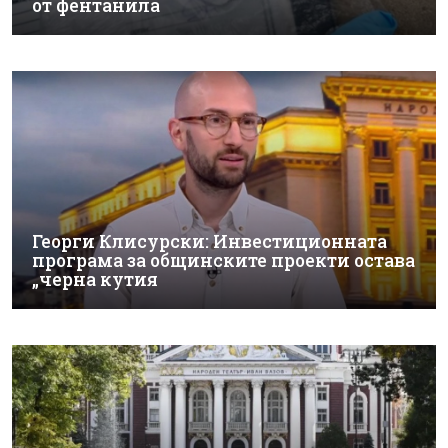
от фентанила
Георги Клисурски: Инвестиционната
програма за общинските проекти остава
„черна кутия