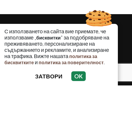
С използването на сайта вие приемате, че
използваме „
" за подобряване на
бисквитки
преживяването, персонализиране на
съдържанието и рекламите, и анализиране
на трафика. Вижте нашата
политика за
и
.
бисквитките
политика за поверителност
ЗАТВОРИ
OK
КРИМИНАЛНО
ИНЦИДЕНТИ
АНАЛИЗИ
ПО СВЕТА
ВОДЕЩИ ТЕМИ
Използването и публикуването на част или цялото