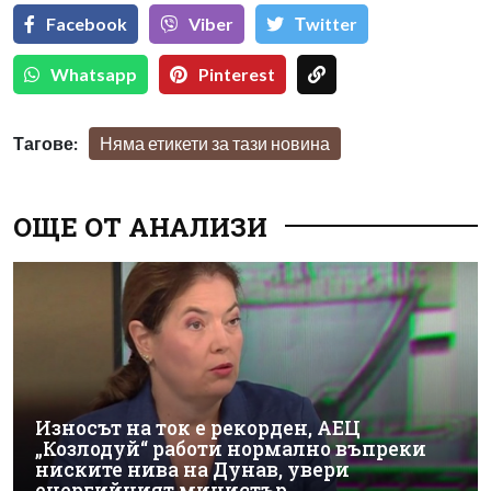
Facebook
Viber
Тwitter
Whatsapp
Pinterest
Тагове:
Няма етикети за тази новина
ОЩЕ ОТ АНАЛИЗИ
Износът на ток е рекорден, АЕЦ
„Козлодуй“ работи нормално въпреки
ниските нива на Дунав, увери
енергийният министър