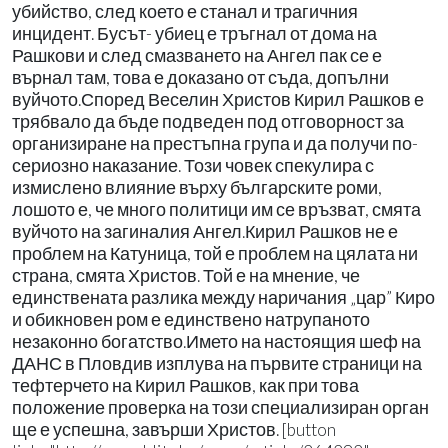
убийство, след което е станал и трагичния
инцидент. Бусът- убиец е тръгнал от дома на
Рашкови и след смазването на Ангел пак се е
върнал там, това е доказано от съда, допълни
вуйчото.Според Веселин Христов Кирил Рашков е
трябвало да бъде подведен под отговорност за
организиране на престъпна група и да получи по-
сериозно наказание. Този човек спекулира с
измислено влияние върху българските роми,
лошото е, че много политици им се връзват, смята
вуйчото на загиналия Ангел.Кирил Рашков не е
проблем на Катуница, той е проблем на цялата ни
страна, смята Христов. Той е на мнение, че
единствената разлика между наричания „цар” Киро
и обикновен ром е единствено натрупаното
незаконно богатство.Името на настоящия шеф на
ДАНС в Пловдив изплува на първите страници на
тефтерчето на Кирил Рашков, как при това
положение проверка на този специализиран орган
ще е успешна, завърши Христов. [button