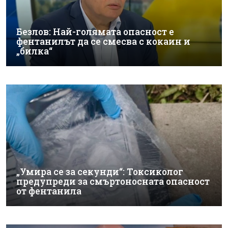
Безлов: Най-голямата опасност е
фентанилът да се смесва с кокаин и
„билка“
„Умира се за секунди“: Токсиколог
предупреди за смъртоносната опасност
от фентанила