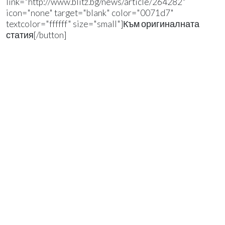
link="http://www.blitz.bg/news/article/264282"
icon="none" target="blank" color="0071d7"
textcolor="ffffff" size="small"]Към оригиналната
статия[/button]