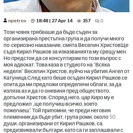
npetrov
18:48 | 27 Apr 14
357
0
Този човек трябваше да бъде съден за
организирана престъпна група и да получи много
по-сериозно наказание, смята Веселин ХристовЩе
съдя Кирил Рашков за изказванията му срещу мен.
Но предстои да се консултирам по този въпрос с
моя адвокат. Това каза в студиото на ”Всяка
неделя” Веселин Христов, вуйчо на убития Ангел от
Катуница.След като беше осъден Кирил Рашков се
опита да ми предложи определени облаги, за да
изляза аз и да го оневиня пред обществото,
допълни Христов. Според него, цар Киро му е
предложил „ще получиш всичко, което
пожелаеш”. Той припомни, че преди неговия
племенник да бъде убит, група роми, около 50
души, организирани от Кирил Рашков, са
предизвиквали българи, като са ги заплашвали с