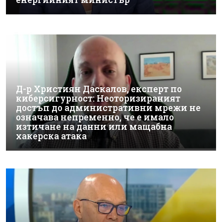
Д-р Християн Даскалов, експерт по
киберсигурност: Неоторизираният
достъп до административни мрежи не
означава непременно, че е имало
изтичане на данни или мащабна
хакерска атака