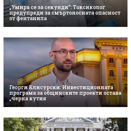
„Умира се за секунди“: Токсиколог
предупреди за смъртоносната опасност
от фентанила
Георги Клисурски: Инвестиционната
програма за общинските проекти остава
„черна кутия