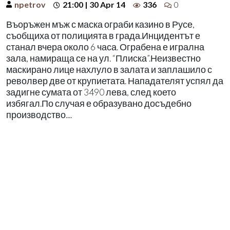
npetrov
21:00 | 30 Apr 14
336
0
Въоръжен мъж с маска ограби казино в Русе,
съобщиха от полицията в града.Инцидентът е
станал вчера около 6 часа. Ограбена е игрална
зала, намираща се на ул. “Плиска”.Неизвестно
маскирано лице нахлуло в залата и заплашило с
револвер две от крупиетата. Нападателят успял да
задигне сумата от 3490 лева, след което
избягал.По случая е образувано досъдебно
производство....