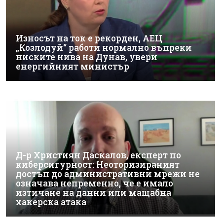
Износът на ток е рекорден, АЕЦ
„Козлодуй“ работи нормално въпреки
ниските нива на Дунав, увери
енергийният министър
Д-р Християн Даскалов, експерт по
киберсигурност: Неоторизираният
достъп до административни мрежи не
означава непременно, че е имало
изтичане на данни или мащабна
хакерска атака