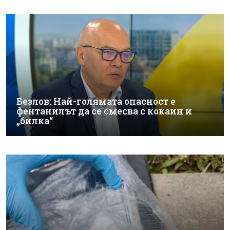
Безлов: Най-голямата опасност е
фентанилът да се смесва с кокаин и
„билка“