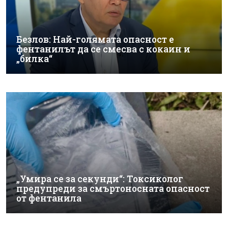
Безлов: Най-голямата опасност е
фентанилът да се смесва с кокаин и
„билка“
„Умира се за секунди“: Токсиколог
предупреди за смъртоносната опасност
от фентанила