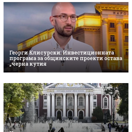
Георги Клисурски: Инвестиционната
програма за общинските проекти остава
„черна кутия