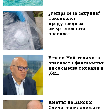
„Умира се за секунди“:
Токсиколог
предупреди за
смъртоносната
опасност...
Безлов: Най-голямата
опасност е фентанилът
да се смесва с кокаин и
„би...
Кметът на Банско:
Случаят с младежите