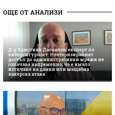
ОЩЕ ОТ АНАЛИЗИ
Д-р Християн Даскалов, експерт по
киберсигурност: Неоторизираният
достъп до административни мрежи не
означава непременно, че е имало
изтичане на данни или мащабна
хакерска атака