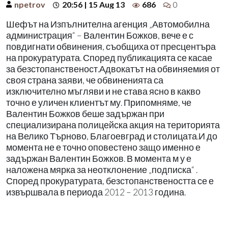
npetrov
20:56 | 15 Aug 13
686
0
Шефът на Изпълнителна агенция „Автомобилна
администрация“ – Валентин Божков, вече е с
повдигнати обвинения, съобщиха от пресцентъра
на прокуратурата. Според публикацията се касае
за безстопанственост.Адвокатът на обвиняемия от
своя страна заяви, че обвиненията са
изключително мъгляви и не става ясно в какво
точно е уличен клиентът му. Припомняме, че
Валентин Божков беше задържан при
специализирана полицейска акция на територията
на Велико Търново, Благоевград и столицата.И до
момента не е точно оповестено защо именно е
задържан Валентин Божков. В момента м у е
наложена мярка за неотклонение „подписка“ .
Според прокуратурата, безстопанствеността се е
извършвала в периода 2012 – 2013 година.