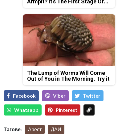
Armpit? It's The First Stage Of...
The Lump of Worms Will Come
Out of You in The Morning. Try it
Facebook
Viber
Тwitter
Whatsapp
Pinterest
Тагове:
Арест
ДАИ