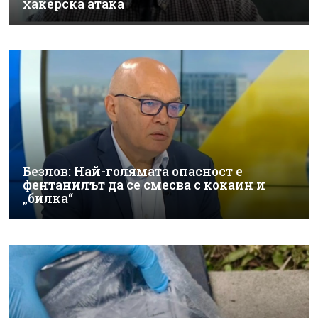
хакерска атака
Безлов: Най-голямата опасност е
фентанилът да се смесва с кокаин и
„билка“