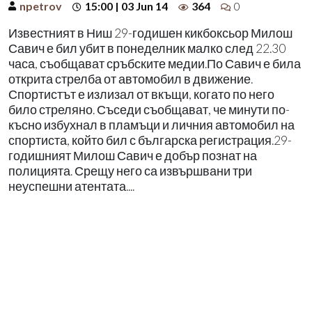
npetrov
15:00 | 03 Jun 14
364
0
Известният в Ниш 29-годишен кикбоксьор Милош
Савич е бил убит в понеделник малко след 22.30
часа, съобщават сръбските медии.По Савич е била
открита стрелба от автомобил в движение.
Спортистът е излизал от вкъщи, когато по него
било стреляно. Съседи съобщават, че минути по-
късно избухнал в пламъци и личния автомобил на
спортиста, който бил с българска регистрация.29-
годишният Милош Савич е добър познат на
полицията. Срещу него са извършвани три
неуспешни атентата....