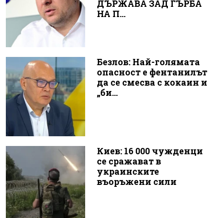
ДЪРЖАВА ЗАД ГЪРБА
НА П...
Безлов: Най-голямата
опасност е фентанилът
да се смесва с кокаин и
„би...
Киев: 16 000 чужденци
се сражават в
украинските
въоръжени сили