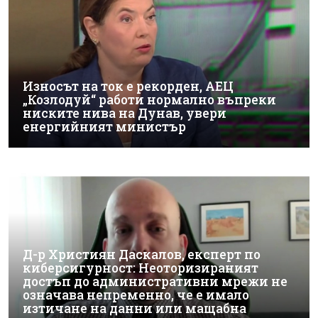
Износът на ток е рекорден, АЕЦ
„Козлодуй“ работи нормално въпреки
ниските нива на Дунав, увери
енергийният министър
Д-р Християн Даскалов, експерт по
киберсигурност: Неоторизираният
достъп до административни мрежи не
означава непременно, че е имало
изтичане на данни или мащабна