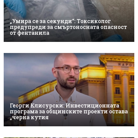
„Умира се за секунди“: Токсиколог
предупреди за смъртоносната опасност
от фентанила
Георги Клисурски: Инвестиционната
програма за общинските проекти остава
„черна кутия