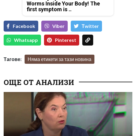
Worms Inside Your Body! The
first symptom is ..
Facebook
Viber
Тwitter
Whatsapp
Pinterest
Тагове:
Няма етикети за тази новина
ОЩЕ ОТ АНАЛИЗИ