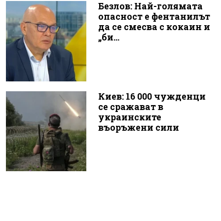
Безлов: Най-голямата
опасност е фентанилът
да се смесва с кокаин и
„би...
Киев: 16 000 чужденци
се сражават в
украинските
въоръжени сили