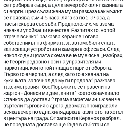
се прибира вкъщи, а цяла вечер обикалят казината
с Георги. През сълзи жена му ми разказа как мъжът
се появява към 4-5 часа, ляга за по 2-3 часа, а
насън скърца със зъби. Предположих, че взема
някакви упойващи вечества. Разпитах го, но той
отрече всичко”, разказва Керанов.Тогава
собственикът на фирмата за автомобили слага
записващи устройства и камери в офиса си. След
няколко дни цялата схема вече му е ясна. „Разбрах,
че Георги редовно носи на управителя ми
наркотици, които той плаща с пари от оборота.
Първо го е черпил, а след като го е хванал на
кукичката, започнал да му ги продава”, разказва
таксиметровият бос.Поръчките се правели на
жаргон - Донеси ми две „анита”, което означавало
Станков да достави 2 грама амфетамин. Освен че
въртели търговия с дрога, двамата проигравали
всяка вечер по една хилядарка в казиното на хотел
в центъра на града. От записите Керанов разбрал,
че поредната доставка ще бъде в събота и се