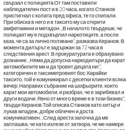
свързал с полицията.От там поставили
наблюдателен пост и в 20 часа, когато Станков
пристигнал с колата пред офиса, те го спипали.
При обиска в него и в таксито му са открити
амфетамини и метадон. „В началото твърдеше, че
полицаят му е подхвърлил наркотиците, а после
каза, че са за лично ползване”, разказва Керанов. В
момента дилърът е задържан за 72 часа в
следствения арест. В прокуратурата е образувано
дознание. „Няма да допусна наркодилъри да карат
автомобилите ми и да тровят децата ни!”,
категоричен е таксиметровият бос. Карайки
таксито, той е комуникирал с десетки клиенти всяка
вечер. Направих събрание на шофьорите, които
карат мои автомобили, и разбрах, че е зарибявал и
други водачи. Явно от много време е в този бизнес”,
твърди Керанов.Той описва Станков като хитър и
лукав младеж, добре облечен и доста
комуникативен. „След ареста започна да ме
заплашва, че като излезе от затвора, че ме намери