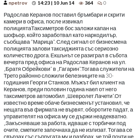
npetrov
14:23 | 10 Jun 14
364
0
Радослав Керанов поставил бръмбари и скрити
камери в офиса, после извикал
полициятаТаксиметров бос заложи капан на
шофьор, който заработвал като наркодилър,
съобщава "Марица". След сигнал от бизнесмена
полицията залови таксиджията със сериозно
количество дрога. Екшънът се разиграл в събота
вечерта пред офиса на Радослав Керанов на ул.
„Братя Обрейкови” в „Гагарин”.Тогава служители на
Трето районно сложили белезниците на 30-
годишния Георги Станков. Мъжът бил клиент на
Керанов, преди половин година наел от него
таксиметров автомобил „Шевролет Лачети”.От
известно време обаче бизнесменът установил, че
нещата във фирмата не вървят, оборотите падат, а
управителят на офиса му се държи неадекватно.
„Закъсняваше за работа, идваше с торбички под
очите, сметките започнаха да не излизат. Тогава се
свързах със съпругата му и разбрах, че той почти не