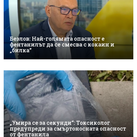
Безлов: Най-голямата опасност е
фентанилът да се смесва с кокаин и
„билка“
„Умира се за секунди“: Токсиколог
предупреди за смъртоносната опасност
от фентанила