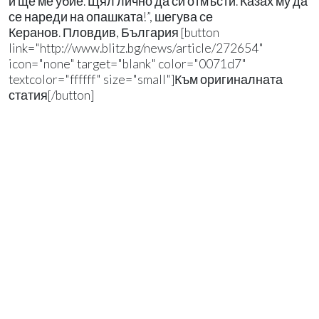
и ще ме убие. Щял лично да си отмъсти. Казах му да
се нареди на опашката!”, шегува се
Керанов. Пловдив, България [button
link="http://www.blitz.bg/news/article/272654"
icon="none" target="blank" color="0071d7"
textcolor="ffffff" size="small"]Към оригиналната
статия[/button]