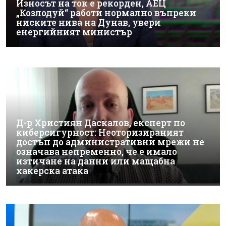
Износът на ток е рекорден, АЕЦ
„Козлодуй“ работи нормално въпреки
ниските нива на Дунав, увери
енергийният министър
Д-р Християн Даскалов, експерт по
киберсигурност: Неоторизираният
достъп до административни мрежи не
означава непременно, че е имало
изтичане на данни или мащабна
хакерска атака