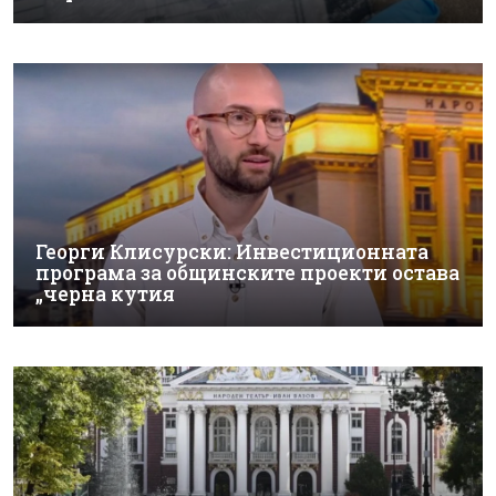
Георги Клисурски: Инвестиционната
програма за общинските проекти остава
„черна кутия