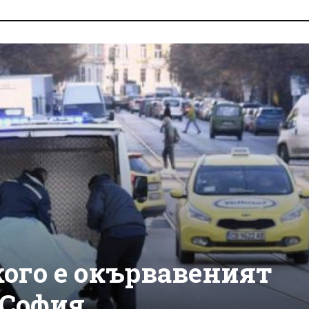
кого е окървавеният
 София