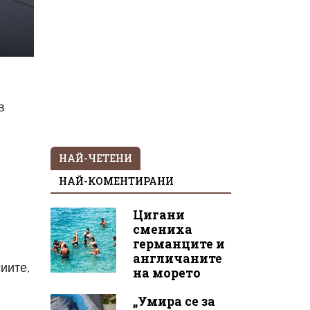
в
НАЙ-ЧЕТЕНИ
НАЙ-КОМЕНТИРАНИ
Цигани
смениха
германците и
англичаните
иите,
на морето
„Умира се за