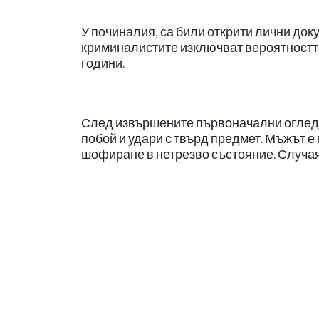
У починалия, са били открити лични док
криминалистите изключват вероятността
години.
След извършените първоначални огледи 
побой и удари с твърд предмет. Мъжът е
шофиране в нетрезво състояние. Случая