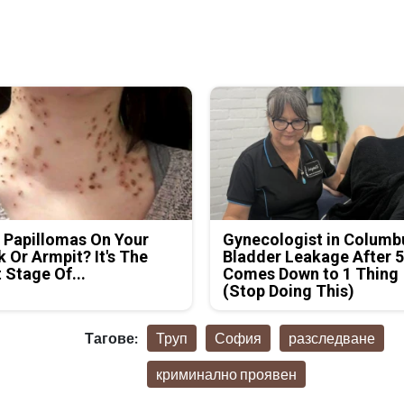
 Papillomas On Your
Gynecologist in Columb
 Or Armpit? It's The
Bladder Leakage After 
t Stage Of...
Comes Down to 1 Thing
(Stop Doing This)
Тагове:
Труп
София
разследване
криминално проявен