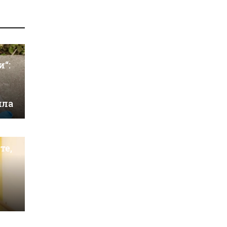
и“:
ила
те,