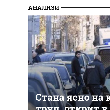
АНАЛИЗИ
Стана ясно на 
труп, открит в