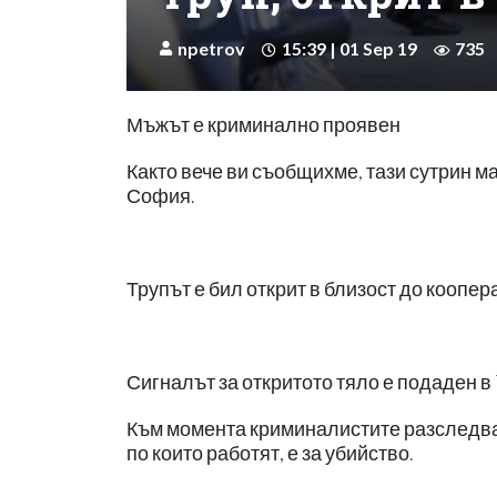
npetrov
15:39 | 01 Sep 19
735
Мъжът е криминално проявен
Както вече ви съобщихме, тази сутрин ма
София.
Трупът е бил открит в близост до коопер
Сигналът за откритото тяло е подаден в 7
Към момента криминалистите разследват
по които работят, е за убийство.