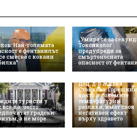
„Умира се за секунд
злов: Най-голямата
Токсиколог
асност е фентанилът
предупреди за
 се смесва с кокаин
смъртоносната
„билка“
опасност от фентан
Доц. д-р Живка
Стойкова: Горещини
както и големите
ждите туристи у
температурни
с все по-често
разлики, имат своя
едпочитат градски
негативен ефект
ризъм, а не море
върху здравето