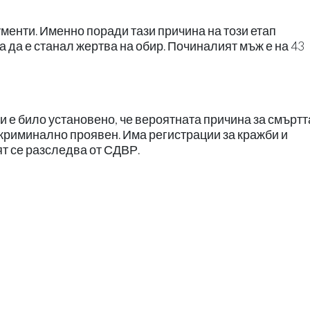
ументи. Именно поради тази причина на този етап
 да е станал жертва на обир. Починалият мъж е на 43
е било установено, че вероятната причина за смъртт
 криминално проявен. Има регистрации за кражби и
т се разследва от СДВР.