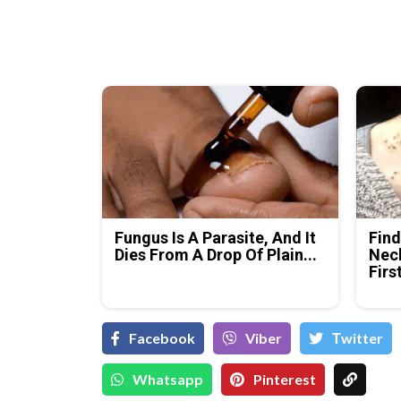
Fungus Is A Parasite, And It
Find
Dies From A Drop Of Plain...
Neck
Firs
Facebook
Viber
Тwitter
Whatsapp
Pinterest