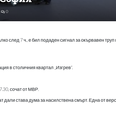
0
лко след 7 ч., е бил подаден сигнал за окървавен труп 
ация в столичния квартал „Изгрев“.
.30, сочат от МВР.
 дали става дума за насилствена смърт. Една от верс