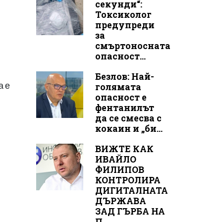
секунди“:
Токсиколог
предупреди
за
смъртоносната
опасност...
Безлов: Най-
а е
голямата
опасност е
фентанилът
да се смесва с
кокаин и „би...
ВИЖТЕ КАК
ИВАЙЛО
ФИЛИПОВ
КОНТРОЛИРА
ДИГИТАЛНАТА
ДЪРЖАВА
ЗАД ГЪРБА НА
П...