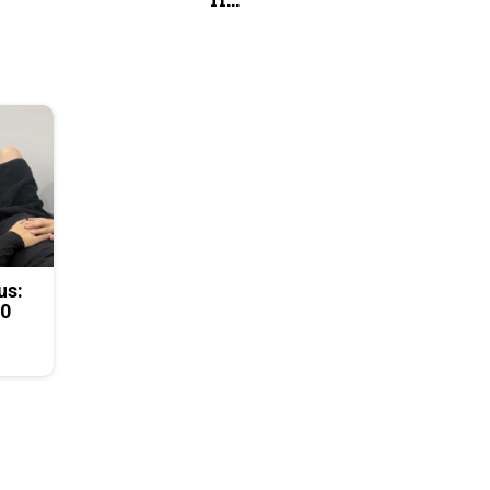
us:
50