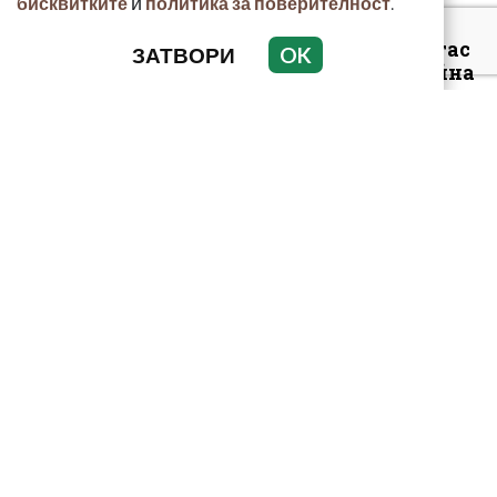
и
.
бисквитките
политика за поверителност
Арестуваният в Бургас
ЗАТВОРИ
OK
наркобарон от Украйна
ръководел 14 фабрики
за др...