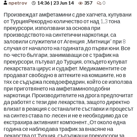
npetrov
14:36 | 23 Jun 14
357
0
Произвеждат амфетамини с две хапчета, купувани
от ТурцияРекордно количество от над 1,3 тона
прекурсори, използвани за основа при
производството на синтетични наркотици, са
заловили служители от Агенция „Митници” при 8
случая от началото на годината до първи юни. Все
по-често българи, занимаващи се с трафик на
прекурсори, пътуват до Турция, откъдето купуват
лекарствата цирус и судафет. Медикаментите се
продават свободно в аптеките на комшиите, но в
тях се съдържа псевдоефедрин, който се използва
при приготвянето на амфетаминоподобни
наркотици. Производителите на дрога предпочитат
да работят с тези две лекарства, защото директно
влизат в реакция с останалите съставки и процесът
на синтез става по-лесен и не е необходимо да се
екстрахира активният компонент.„От около една
година се наблюдава трафик за внасяне на
лекарства от Турция, съдържащи прекурсори за