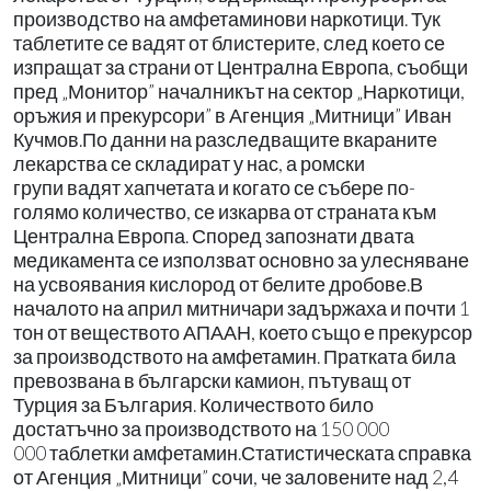
производство на амфетаминови наркотици. Тук
таблетите се вадят от блистерите, след което се
изпращат за страни от Централна Европа, съобщи
пред „Монитор” началникът на сектор „Наркотици,
оръжия и прекурсори” в Агенция „Митници” Иван
Кучмов.По данни на разследващите вкараните
лекарства се складират у нас, а ромски
групи вадят хапчетата и когато се събере по-
голямо количество, се изкарва от страната към
Централна Европа. Според запознати двата
медикамента се използват основно за улесняване
на усвоявания кислород от белите дробове.В
началото на април митничари задържаха и почти 1
тон от веществото АПААН, което също е прекурсор
за производството на амфетамин. Пратката била
превозвана в български камион, пътуващ от
Турция за България. Количеството било
достатъчно за производството на 150 000
000 таблетки амфетамин.Статистическата справка
от Агенция „Митници” сочи, че заловените над 2,4