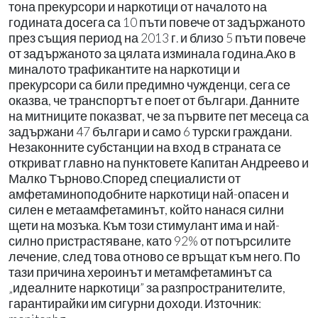
тона прекурсори и наркотици от началото на
годината досега са 10 пъти повече от задържаното
през същия период на 2013 г. и близо 5 пъти повече
от задържаното за цялата изминала година.Ако в
миналото трафикантите на наркотици и
прекурсори са били предимно чужденци, сега се
оказва, че транспортът е поет от българи. Данните
на митниците показват, че за първите пет месеца са
задържани 47 българи и само 6 турски граждани.
Незаконните субстанции на вход в страната се
откриват главно на пунктовете Капитан Андреево и
Малко Търново.Според специалисти от
амфетаминоподобните наркотици най-опасен и
силен е метаамфетаминът, който нанася силни
щети на мозъка. Към този стимулант има и най-
силно пристрастяване, като 92% от потърсилите
лечение, след това отново се връщат към него. По
тази причина хероинът и метамфетаминът са
„идеалните наркотици” за разпространителите,
гарантирайки им сигурни доходи. Източник: