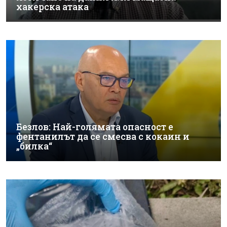
хакерска атака
Безлов: Най-голямата опасност е
фентанилът да се смесва с кокаин и
„билка“