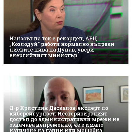
Износът на ток е рекорден, АЕЦ
„Козлодуй“ работи нормално въпреки
ниските нива на Дунав, увери
енергийният министър
Д-р Християн Даскалов, експерт по
киберсигурност: Неоторизираният
достъп до административни мрежи не
означава непременно, че е имало
изтичане на данни или мащабна