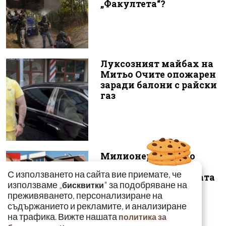
„Факултета“?
Луксозният майбах на
Митьо Очите опожарен
заради балони с райски
газ
Милионерът Владо
Загатото искал да
С използването на сайта вие приемате, че
снабдява с кафе новата
използваме „
" за подобряване на
бисквитки
власт
преживяването, персонализиране на
съдържанието и рекламите, и анализиране
на трафика. Вижте нашата
политика за