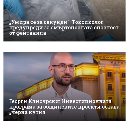
„Умира се за секунди“: Токсиколог
предупреди за смъртоносната опасност
от фентанила
Георги Клисурски: Инвестиционната
програма за общинските проекти остава
„черна кутия