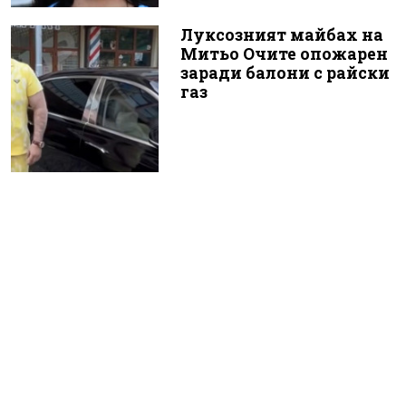
Луксозният майбах на
Митьо Очите опожарен
заради балони с райски
газ