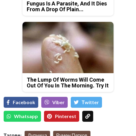
Fungus Is A Parasite, And It Dies
From A Drop Of Plain...
The Lump Of Worms Will Come
Out Of You In The Morning. Try It
Facebook
Viber
Тwitter
Whatsapp
Pinterest
Тагове:
Дупница
Румен Петков