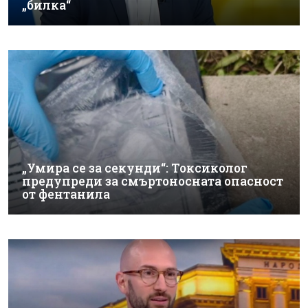
„билка“
„Умира се за секунди“: Токсиколог
предупреди за смъртоносната опасност
от фентанила