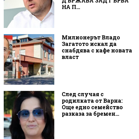
ДЪРЖАВА ЗАД ГЪРБА
НА П...
Милионерът Владо
Загатото искал да
снабдява с кафе новата
власт
След случая с
родилката от Варна:
Още едно семейство
разказа за бремен...