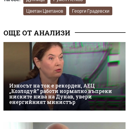
Цветан Цветанов
Георги Градевски
ОЩЕ ОТ АНАЛИЗИ
Износът на ток е рекорден, АЕЦ
„Козлодуй“ работи нормално въпреки
ниските нива на Дунав, увери
енергийният министър