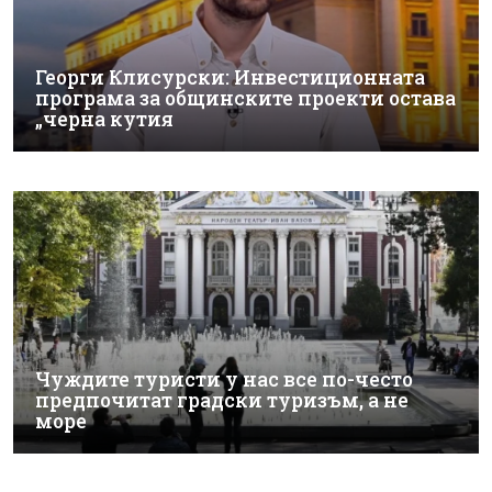
Георги Клисурски: Инвестиционната
програма за общинските проекти остава
„черна кутия
Чуждите туристи у нас все по-често
предпочитат градски туризъм, а не
море