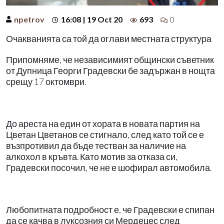
npetrov
16:08 | 19 Oct 20
693
0
Очакванията са той да оглави местната структура
Припомняме, че независимият общински съветник
от Дупница Георги Градевски бе задържан в нощта
срещу 17 октомври.
До ареста на един от хората в новата партия на
Цветан Цветанов се стигнало, след като той се е
възпротивил да бъде тестван за наличие на
алкохол в кръвта. Като мотив за отказа си,
Градевски посочил, че не е шофирал автомобила.
Любопитната подробност е, че Градевски е спипан
да се качва в луксозния си Мердецес след