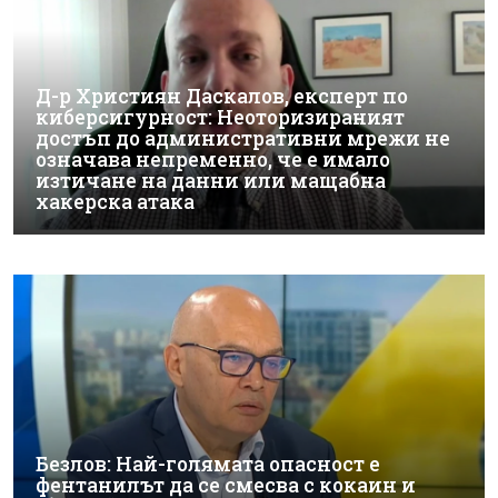
Д-р Християн Даскалов, експерт по
киберсигурност: Неоторизираният
достъп до административни мрежи не
означава непременно, че е имало
изтичане на данни или мащабна
хакерска атака
Безлов: Най-голямата опасност е
фентанилът да се смесва с кокаин и