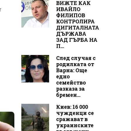
ВИЖТЕ КАК
ИВАЙЛО
т
ФИЛИПОВ
КОНТРОЛИРА
ДИГИТАЛНАТА
ДЪРЖАВА
ЗАД ГЪРБА НА
П...
След случая с
родилката от
Варна: Още
едно
семейство
разказа за
бремен...
Киев: 16 000
чужденци се
сражават в
украинските