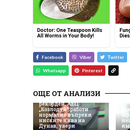
Doctor: One Teaspoon Kills
Fung
All Worms in Your Body!
Dies
Facebook
Viber
Тwitter
Whatsapp
Pinterest
Д-
Да
ОЩЕ ОТ АНАЛИЗИ
ки
Износът на ток е
Не
рекорден, АЕЦ
до
„Козлодуй“ работи
ад
нормално въпреки
мр
ниските нива на
не
Дунав, увери
им