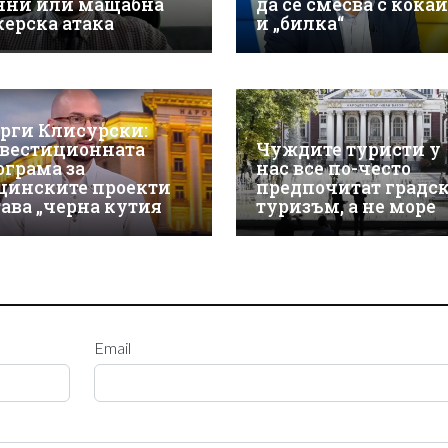
нни или мащабна
да се смесва с кока
керска атака
и „билка“
орги Клисурски:
вестиционната
Чуждите туристи у
ограма за
нас все по-често
щинските проекти
предпочитат градс
тава „черна кутия
туризъм, а не море
Email