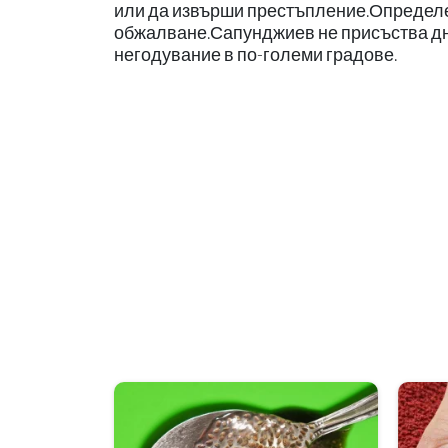
или да извърши престъпление.Определе
обжалване.Сапунджиев не присъства дн
негодувание в по-големи градове.