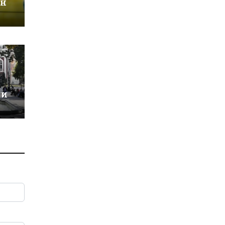
ин
ки