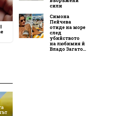
въоръжени
сили
Симона
Пейчева
l
отиде на море
he
след
убийството
на любимия й
Владо Загато...
та
лът