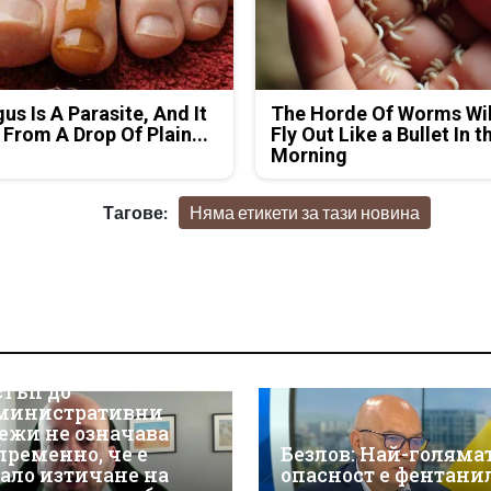
us Is A Parasite, And It
The Horde Of Worms Wil
 From A Drop Of Plain...
Fly Out Like a Bullet In t
Morning
Тагове:
Няма етикети за тази новина
р Християн
скалов, експерт по
берсигурност:
оторизираният
стъп до
министративни
ежи не означава
пременно, че е
Безлов: Най-голяма
ало изтичане на
опасност е фентани