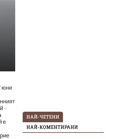
2 юни
онният
й –
а
НАЙ-ЧЕТЕНИ
й е
НАЙ-КОМЕНТИРАНИ
крие