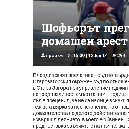
Шофьорът прег
домашен арест
npetrov
15:00 | 12 Jun 14
294
Пловдивският апелативен съд потвърди 
Старозагорския окръжен съд по отношени
в Стара Загора при управление на джип
непредпазливост смъртта на 4 – годиш
съд е преценил, че не са налице всички 
тежката мярка за неотклонение по отно
доказателства по делото действително 
извършил деянието, в което е обвинен. 
предпоставка за взимане на най-тежката