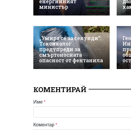
енергийният
да
министър
ха
„Умира се за секунди“:
Ге
Токсиколог
Ин
предупреди за
пр
смъртоносната
об
опасност от фентанила
ос
КОМЕНТИРАЙ
Име
*
Коментар
*