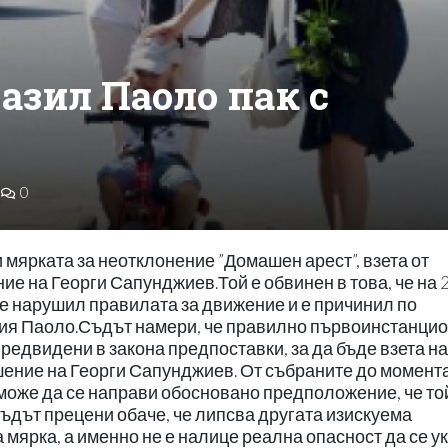
азил Паоло пак с
0
мярката за неотклонение ”Домашен арест”, взета от
е на Георги Сапунджиев.Той е обвинен в това, че на 
 е нарушил правилата за движение и е причинил по
ния Паоло.Съдът намери, че правилно първоинстанци
предвидени в закона предпоставки, за да бъде взета на
шение на Георги Сапунджиев. От събраните до момент
може да се направи обосновано предположение, че то
Съдът прецени обаче, че липсва другата изискуема
 мярка, а именно не е налице реална опасност да се у