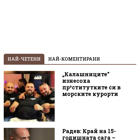
НАЙ-ЧЕТЕНИ
НАЙ-КОМЕНТИРАНИ
„Калашниците“
изнесоха
пр*ститутките си в
морските курорти
Радев: Край на 15-
годишната сага –