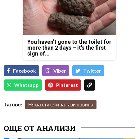
You haven’t gone to the toilet for
more than 2 days – it's the first
sign of...
Facebook
Viber
Тwitter
Whatsapp
Pinterest
Тагове:
Няма етикети за тази новина
ОЩЕ ОТ АНАЛИЗИ