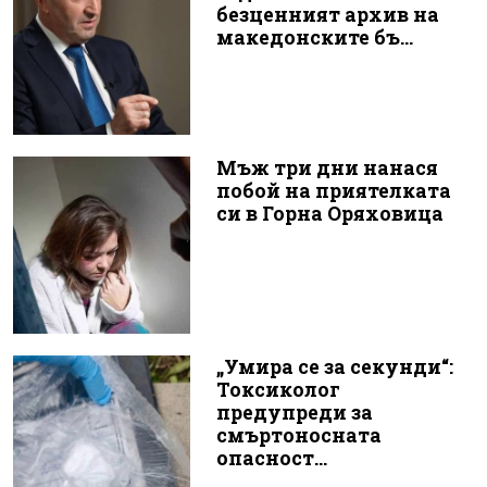
безценният архив на
македонските бъ...
Мъж три дни нанася
побой на приятелката
си в Горна Оряховица
„Умира се за секунди“:
Токсиколог
предупреди за
смъртоносната
опасност...