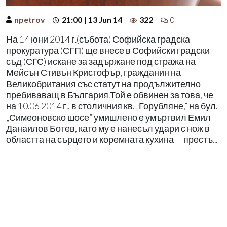
npetrov
21:00 | 13 Jun 14
322
0
На 14 юни 2014 г.(събота) Софийска градска
прокуратура (СГП) ще внесе в Софийски градски
съд (СГС) искане за задържане под стража на
Мейсън Стивън Кристофър, гражданин на
Великобритания със статут на продължително
пребиваващ в България.Той е обвинен за това, че
на 10.06 2014 г., в столичния кв. „Горубляне,” на бул.
„Симеоновско шосе” умишлено е умъртвил Емил
Данаилов Ботев, като му е нанесъл удари с нож в
областта на сърцето и коремната кухина – престъ...