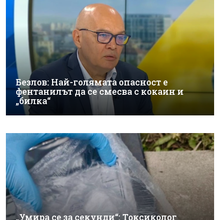
Безлов: Най-голямата опасност е
фентанилът да се смесва с кокаин и
„билка“
„Умира се за секунди“: Токсиколог