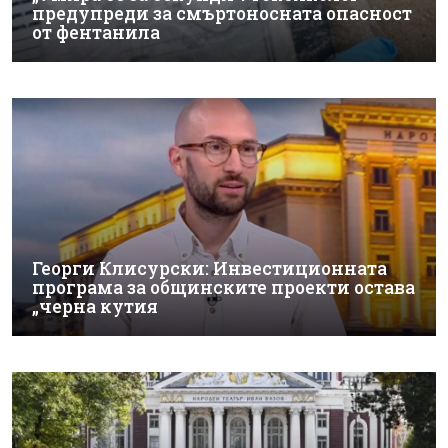
предупреди за смъртоносната опасност
от фентанила
Георги Клисурски: Инвестиционната
програма за общинските проекти остава
„черна кутия