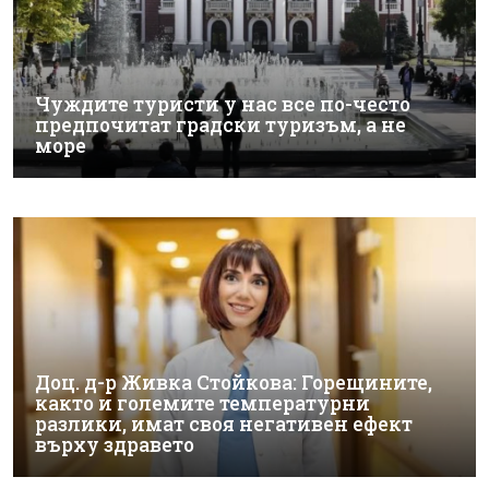
Чуждите туристи у нас все по-често
предпочитат градски туризъм, а не
море
Доц. д-р Живка Стойкова: Горещините,
както и големите температурни
разлики, имат своя негативен ефект
върху здравето