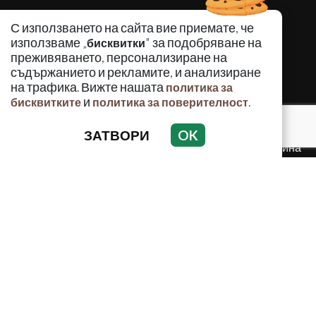
КРИМИНАЛНО
С използването на сайта вие приемате, че
ИНЦИДЕНТИ
използваме „
" за подобряване на
бисквитки
АНАЛИЗИ
преживяването, персонализиране на
съдържанието и рекламите, и анализиране
ПО СВЕТА
на трафика. Вижте нашата
политика за
ВОДЕЩИ ТЕМИ
и
.
бисквитките
политика за поверителност
ЗАТВОРИ
OK
Използването и публикуването на част или цялото
съдържание на Crimes.BG без разрешение на Медийна
група Асмара ЕООД е забранено.
© 2010 - 2026 | Crimes.BG. Всички права запазени.
РЕКЛАМА
КОНТАКТИ
ОБЩИ УСЛОВИЯ
ПОЛИТИКА ЗА ПОВЕРИТЕЛНОСТ
ПОЛИТИКА ЗА БИСКВИТКИТЕ