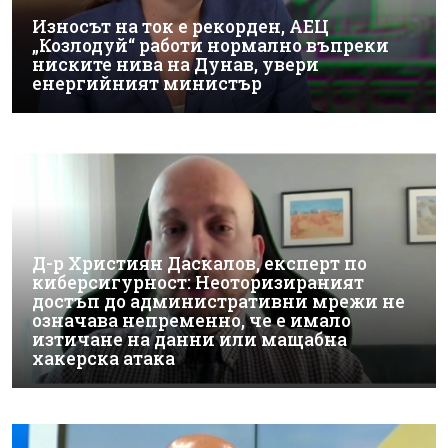
Износът на ток е рекорден, АЕЦ
„Козлодуй“ работи нормално въпреки
ниските нива на Дунав, увери
енергийният министър
Д-р Християн Даскалов, експерт по
киберсигурност: Неоторизираният
достъп до административни мрежи не
означава непременно, че е имало
изтичане на данни или мащабна
хакерска атака