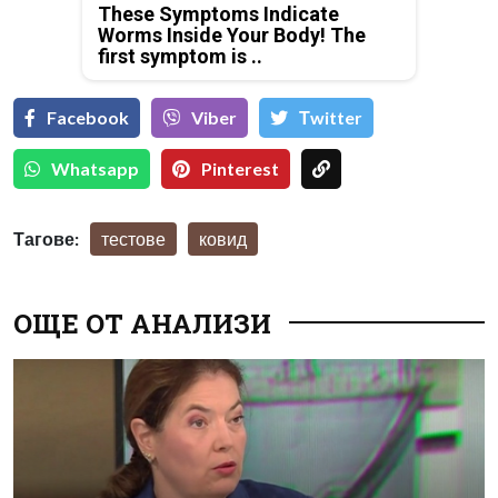
These Symptoms Indicate
Worms Inside Your Body! The
first symptom is ..
Facebook
Viber
Тwitter
Whatsapp
Pinterest
Тагове:
тестове
ковид
ОЩЕ ОТ АНАЛИЗИ