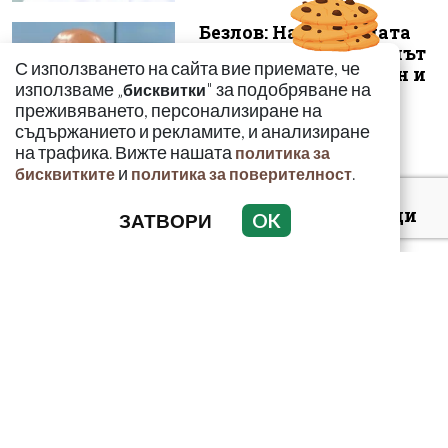
Безлов: Най-голямата
опасност е фентанилът
С използването на сайта вие приемате, че
да се смесва с кокаин и
използваме „
" за подобряване на
бисквитки
„би...
преживяването, персонализиране на
съдържанието и рекламите, и анализиране
на трафика. Вижте нашата
политика за
и
.
бисквитките
политика за поверителност
Киев: 16 000 чужденци
ЗАТВОРИ
OK
се сражават в
украинските
въоръжени сили