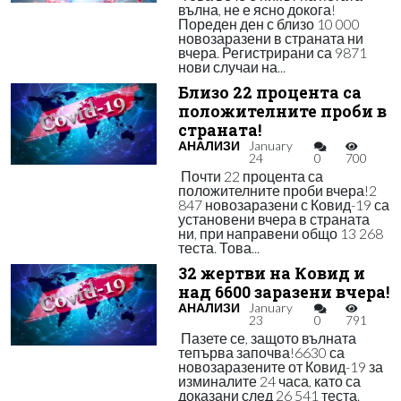
вълна, не е ясно докога!
Пореден ден с близо 10 000
новозаразени в страната ни
вчера. Регистрирани са 9871
нови случаи на...
Близо 22 процента са
положителните проби в
страната!
АНАЛИЗИ
January
24
0
700
Почти 22 процента са
положителните проби вчера!2
847 новозаразени с Ковид-19 са
установени вчера в страната
ни, при направени общо 13 268
теста. Това...
32 жертви на Ковид и
над 6600 заразени вчера!
АНАЛИЗИ
January
23
0
791
Пазете се, защото вълната
тепърва започва!6630 са
новозаразените от Ковид-19 за
изминалите 24 часа, като са
доказани след 26 541 теста.