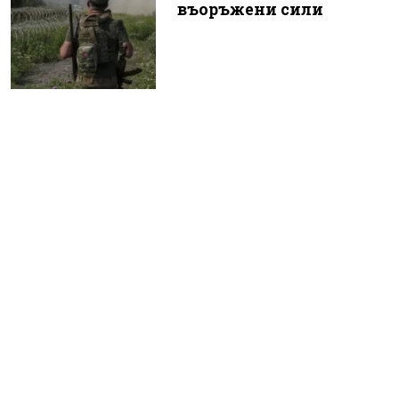
въоръжени сили