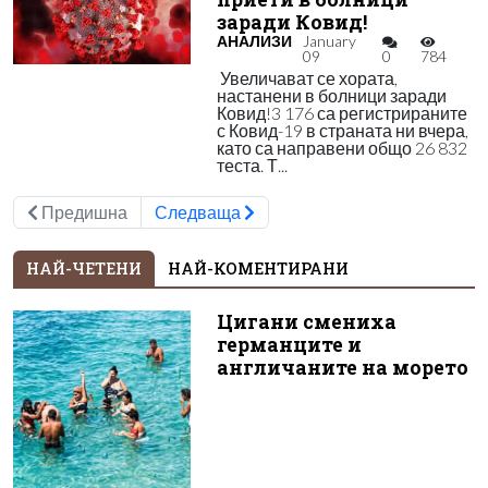
заради Ковид!
АНАЛИЗИ
January
09
0
784
Увеличават се хората,
настанени в болници заради
Ковид!3 176 са регистрираните
с Ковид-19 в страната ни вчера,
като са направени общо 26 832
теста. Т...
Предишна
Следваща
НАЙ-ЧЕТЕНИ
НАЙ-КОМЕНТИРАНИ
Цигани смениха
германците и
англичаните на морето