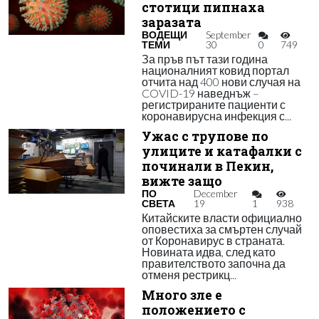
стотици пипнаха
заразата
ВОДЕЩИ
September
ТЕМИ
30
0
749
За пръв път тази година
националният ковид портал
отчита над 400 нови случая на
COVID-19 наведнъж –
регистрираните пациенти с
коронавирусна инфекция с...
Ужас с трупове по
улиците и катафалки с
починали в Пекин,
вижте защо
ПО
December
СВЕТА
19
1
938
Китайските власти официално
оповестиха за смъртен случай
от Коронавирус в страната.
Новината идва, след като
правителството започна да
отменя рестрикц...
Много зле е
положението с