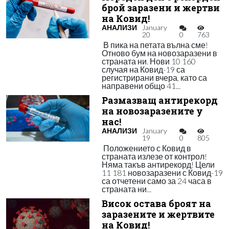
брой заразени и жертви
на Ковид!
АНАЛИЗИ
January
20
0
763
В пика на петата вълна сме!
Отново бум на новозаразени в
страната ни. Нови 10 160
случая на Ковид-19 са
регистрирани вчера, като са
направени общо 41...
Размазващ антирекорд
на новозаразените у
нас!
АНАЛИЗИ
January
19
0
805
Положението с Ковид в
страната излезе от контрол!
Няма такъв антирекорд! Цели
11 181 новозаразени с Ковид-19
са отчетени само за 24 часа в
страната ни...
Висок остава броят на
заразените и жертвите
на Ковид!