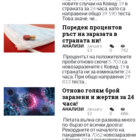
новите случаи на Ковид-19 в
страната за 24 часа, като са
направени общо 39 590 теста.
Това значе, че...
Пореден процентов
ръст на заразата в
страната ни!
АНАЛИЗИ
January
13
0
742
Процентът на положителните
проби отново скочи!5 703 са
новозаразените с Ковид-19 в
страната ни за изминалите 24
часа. При общо направени 29
813 теста...
Отново голям брой
заразени и жертви за 24
часа!
АНАЛИЗИ
January
12
0
686
Петата вълна се развива много
по-бързо от всички досега!
Рекордните от началото на
пандемията 7062 новозаразени
с Ковид-19 са регистрирани