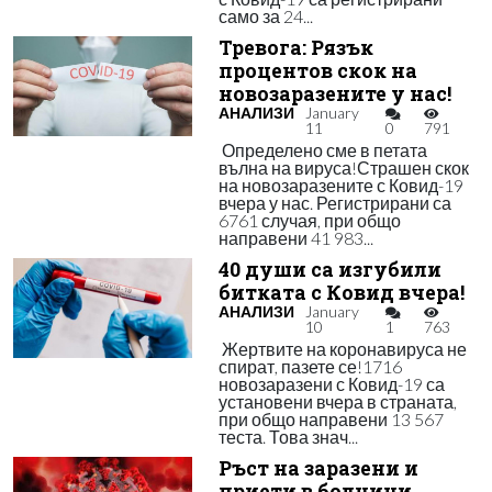
само за 24...
Тревога: Рязък
процентов скок на
новозаразените у нас!
АНАЛИЗИ
January
11
0
791
Определено сме в петата
вълна на вируса!Страшен скок
на новозаразените с Ковид-19
вчера у нас. Регистрирани са
6761 случая, при общо
направени 41 983...
40 души са изгубили
битката с Ковид вчера!
АНАЛИЗИ
January
10
1
763
Жертвите на коронавируса не
спират, пазете се!1716
новозаразени с Ковид-19 са
установени вчера в страната,
при общо направени 13 567
теста. Това знач...
Ръст на заразени и
приети в болници