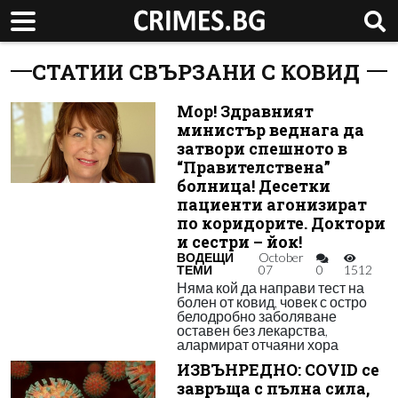
СТАТИИ СВЪРЗАНИ С КОВИД
Мор! Здравният
министър веднага да
затвори спешното в
“Правителствена”
болница! Десетки
пациенти агонизират
по коридорите. Доктори
и сестри – йок!
ВОДЕЩИ
October
ТЕМИ
07
0
1512
Няма кой да направи тест на
болен от ковид, човек с остро
белодробно заболяване
оставен без лекарства,
алармират отчаяни хора
ИЗВЪНРЕДНО: COVID се
завръща с пълна сила,