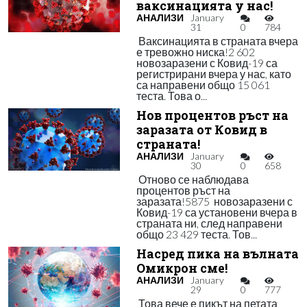
ваксинацията у нас!
АНАЛИЗИ
January
31
0
784
Ваксинацията в страната вчера
е тревожно ниска!2 602
новозаразени с Ковид-19 са
регистрирани вчера у нас, като
са направени общо 15 061
теста. Това о...
Нов процентов ръст на
заразата от Ковид в
страната!
АНАЛИЗИ
January
30
0
658
Отново се наблюдава
процентов ръст на
заразата!5875 новозаразени с
Ковид-19 са установени вчера в
страната ни, след направени
общо 23 429 теста. Тов...
Насред пика на вълната
Омикрон сме!
АНАЛИЗИ
January
29
0
777
Това вече е пикът на петата