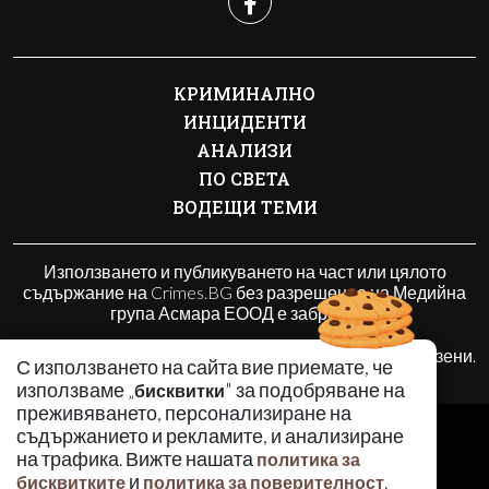
КРИМИНАЛНО
ИНЦИДЕНТИ
АНАЛИЗИ
ПО СВЕТА
ВОДЕЩИ ТЕМИ
Използването и публикуването на част или цялото
съдържание на Crimes.BG без разрешение на Медийна
група Асмара ЕООД е забранено.
© 2010 - 2026 | Crimes.BG. Всички права запазени.
С използването на сайта вие приемате, че
използваме „
" за подобряване на
бисквитки
преживяването, персонализиране на
РЕКЛАМА
съдържанието и рекламите, и анализиране
КОНТАКТИ
на трафика. Вижте нашата
политика за
и
.
ОБЩИ УСЛОВИЯ
бисквитките
политика за поверителност