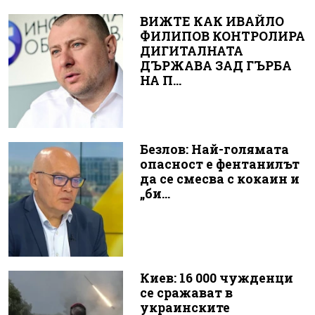
ВИЖТЕ КАК ИВАЙЛО
ФИЛИПОВ КОНТРОЛИРА
ДИГИТАЛНАТА
ДЪРЖАВА ЗАД ГЪРБА
НА П...
Безлов: Най-голямата
опасност е фентанилът
да се смесва с кокаин и
„би...
Киев: 16 000 чужденци
се сражават в
украинските