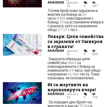
АНАЛИЗИ
January
16
0
637
Голям брой нови заразени и
жертви на Ковид за 24
часа!4389 новозаразени с
Ковид-19 са установени вчера в
страната, като са направени
общо 27 171 тест...
Лекари: Цели семейства
са заразени от Омикрон
в страната!
АНАЛИЗИ
January
15
0
826
Заразата обхваща цели
семейства!6863 са
новозаразените с Ковид за
изминалите 24 часа, при общо
направени 41 084 теста. Това
означава, че положителни...
84 са жертвите на
коронавируса вчера!
АНАЛИЗИ
January
14
0
770
За пореден ден броят на
жертвите е висок!7034 са