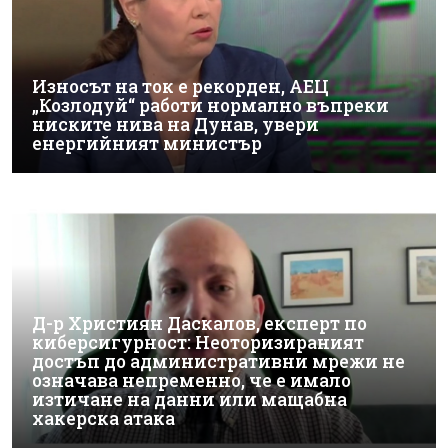
Износът на ток е рекорден, АЕЦ
„Козлодуй“ работи нормално въпреки
ниските нива на Дунав, увери
енергийният министър
Д-р Християн Даскалов, експерт по
киберсигурност: Неоторизираният
достъп до административни мрежи не
означава непременно, че е имало
изтичане на данни или мащабна
хакерска атака