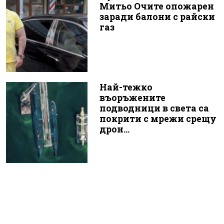
Митьо Очите опожарен
заради балони с райски
газ
Най-тежко
въоръжените
подводници в света са
покрити с мрежи срещу
дрон...