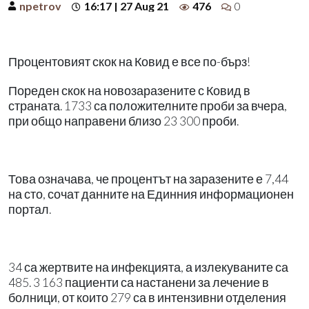
npetrov
16:17 | 27 Aug 21
476
0
Процентовият скок на Ковид е все по-бърз!
Пореден скок на новозаразените с Ковид в
страната. 1733 са положителните проби за вчера,
при общо направени близо 23 300 проби.
Това означава, че процентът на заразените е 7,44
на сто, сочат данните на Единния информационен
портал.
34 са жертвите на инфекцията, а излекуваните са
485. 3 163 пациенти са настанени за лечение в
болници, от които 279 са в интензивни отделения