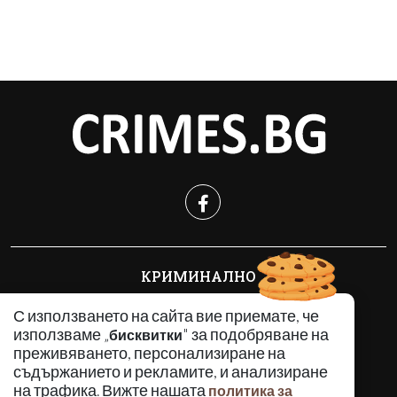
КРИМИНАЛНО
ИНЦИДЕНТИ
С използването на сайта вие приемате, че
АНАЛИЗИ
използваме „
" за подобряване на
бисквитки
ПО СВЕТА
преживяването, персонализиране на
ВОДЕЩИ ТЕМИ
съдържанието и рекламите, и анализиране
на трафика. Вижте нашата
политика за