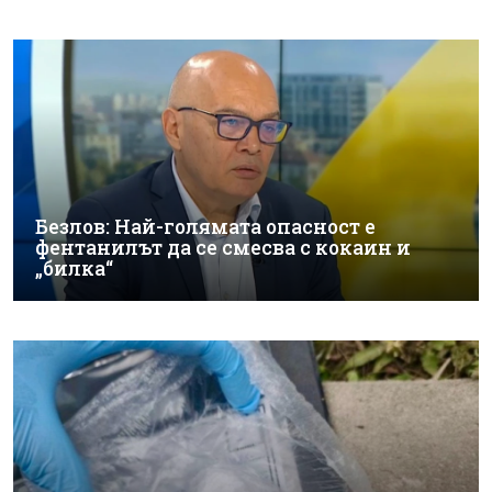
Безлов: Най-голямата опасност е
фентанилът да се смесва с кокаин и
„билка“