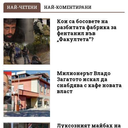
НАЙ-ЧЕТЕНИ
НАЙ-КОМЕНТИРАНИ
Кои са босовете на
разбитата фабрика за
фентанил във
„Факултета“?
Милионерът Владо
Загатото искал да
снабдява с кафе новата
власт
Луксозният майбах на