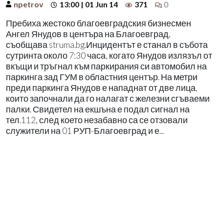
npetrov
13:00 | 01 Jun 14
371
0
Пребиха жестоко благоевградския бизнесмен
Ангел Янудов в центъра на Благоевград,
съобщава struma.bg.Инцидентът е станал в събота
сутринта около 7:30 часа, когато Янудов излязъл от
вкъщи и тръгнал към паркирания си автомобил на
паркинга зад ГУМ в областния център. На метри
преди паркинга Янудов е нападнат от две лица,
които започнали да го налагат с железни сгъваеми
палки. Свидетел на екшъна е подал сигнал на
тел.112, след което незабавно са се отзовали
служители на 01 РУП-Благоевград и е...