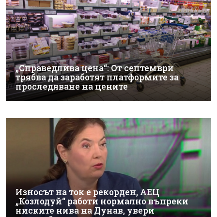
„Справедлива цена“: От септември
трябва да заработят платформите за
проследяване на цените
Износът на ток е рекорден, АЕЦ
„Козлодуй“ работи нормално въпреки
ниските нива на Дунав, увери