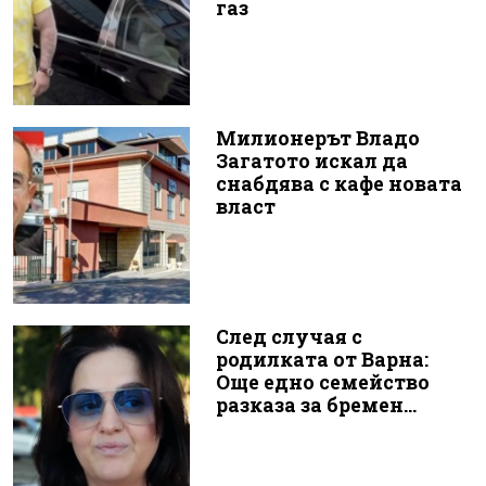
газ
Милионерът Владо
Загатото искал да
снабдява с кафе новата
власт
След случая с
родилката от Варна:
Още едно семейство
разказа за бремен...