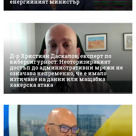
енергийният министър
Д-р Християн Даскалов, експерт по
киберсигурност: Неоторизираният
достъп до административни мрежи не
означава непременно, че е имало
изтичане на данни или мащабна
хакерска атака