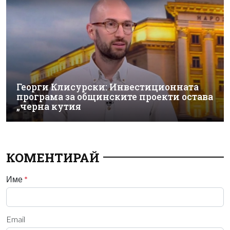
Георги Клисурски: Инвестиционната
програма за общинските проекти остава
„черна кутия
КОМЕНТИРАЙ
Име
*
Email