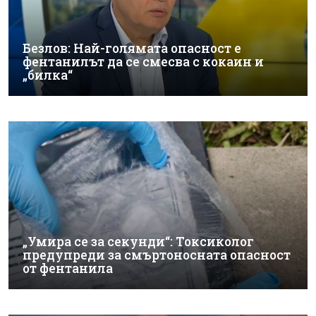
Безлов: Най-голямата опасност е
фентанилът да се смесва с кокаин и
„билка“
„Умира се за секунди“: Токсиколог
предупреди за смъртоносната опасност
от фентанила