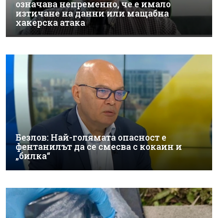
означава непременно, че е имало
изтичане на данни или мащабна
хакерска атака
Безлов: Най-голямата опасност е
фентанилът да се смесва с кокаин и
„билка“