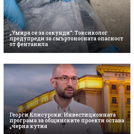
„Умира се за секунди“: Токсиколог
предупреди за смъртоносната опасност
от фентанила
Георги Клисурски: Инвестиционната
програма за общинските проекти остава
„черна кутия