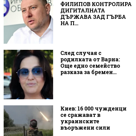
ФИЛИПОВ КОНТРОЛИРА
ДИГИТАЛНАТА
ДЪРЖАВА ЗАД ГЪРБА
НА П...
След случая с
родилката от Варна:
Още едно семейство
разказа за бремен...
Киев: 16 000 чужденци
се сражават в
украинските
въоръжени сили