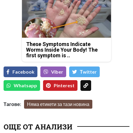
These Symptoms Indicate
Worms Inside Your Body! The
first symptom is ..
Facebook
Viber
Тwitter
Whatsapp
Pinterest
Тагове:
Няма етикети за тази новина
ОЩЕ ОТ АНАЛИЗИ