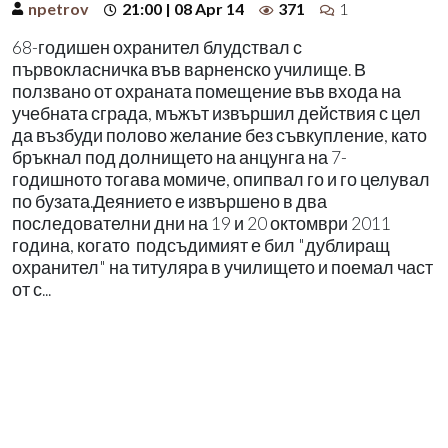
npetrov
21:00 | 08 Apr 14
371
1
68-годишен охранител блудствал с
първокласничка във варненско училище. В
ползвано от охраната помещение във входа на
учебната сграда, мъжът извършил действия с цел
да възбуди полово желание без съвкупление, като
бръкнал под долнището на анцунга на 7-
годишното тогава момиче, опипвал го и го целувал
по бузата.Деянието е извършено в два
последователни дни на 19 и 20 октомври 2011
година, когато подсъдимият е бил "дублиращ
охранител" на титуляра в училището и поемал част
от с...