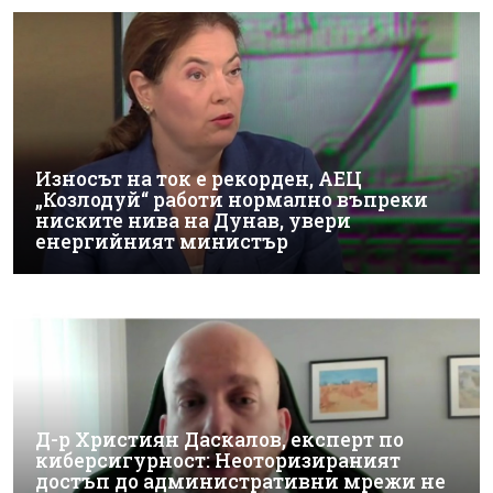
Износът на ток е рекорден, АЕЦ
„Козлодуй“ работи нормално въпреки
ниските нива на Дунав, увери
енергийният министър
Д-р Християн Даскалов, експерт по
киберсигурност: Неоторизираният
достъп до административни мрежи не