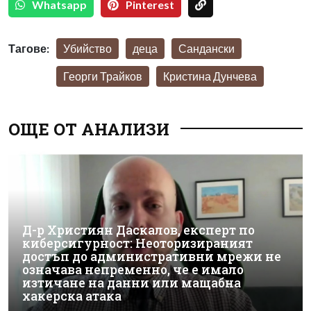
Whatsapp
Pinterest
Тагове:
Убийство
деца
Сандански
Георги Трайков
Кристина Дунчева
ОЩЕ ОТ АНАЛИЗИ
Д-р Християн Даскалов, експерт по
киберсигурност: Неоторизираният
достъп до административни мрежи не
означава непременно, че е имало
изтичане на данни или мащабна
хакерска атака