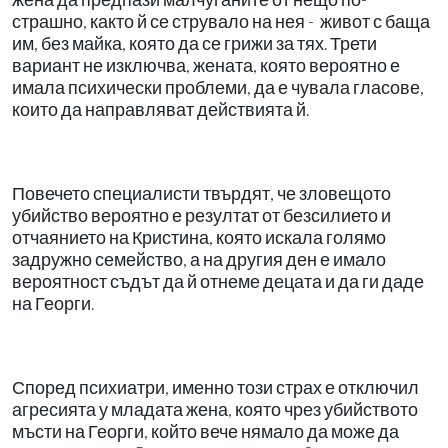
страшно, както й се струвало на нея - живот с баща
им, без майка, която да се грижи за тях. Трети
вариант не изключва, жената, която вероятно е
имала психически проблеми, да е чувала гласове,
които да направляват действията й.
Повечето специалисти твърдят, че зловещото
убийство вероятно е резултат от безсилието и
отчаянието на Кристина, която искала голямо
задружно семейство, а на другия ден е имало
вероятност съдът да й отнеме децата и да ги даде
на Георги.
Според психиатри, именно този страх е отключил
агресията у младата жена, която чрез убийството
мъсти на Георги, който вече нямало да може да