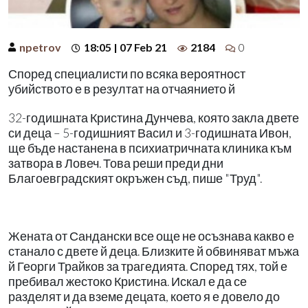
npetrov
18:05 | 07 Feb 21
2184
0
Според специалисти по всяка вероятност
убийството е в резултат на отчаянието й
32-годишната Кристина Дунчева, която закла двете
си деца – 5-годишният Васил и 3-годишната Ивон,
ще бъде настанена в психиатричната клиника към
затвора в Ловеч. Това реши преди дни
Благоевградският окръжен съд, пише "Труд".
Жената от Сандански все още не осъзнава какво е
станало с двете й деца. Близките й обвиняват мъжа
й Георги Трайков за трагедията. Според тях, той е
пребивал жестоко Кристина. Искал е да се
разделят и да вземе децата, което я е довело до