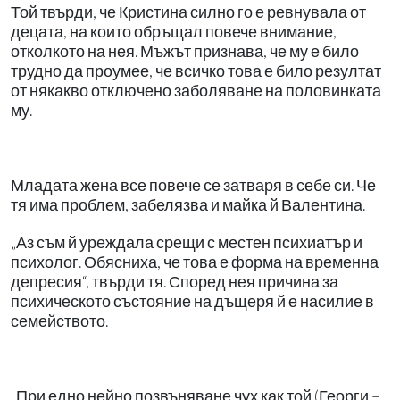
Той твърди, че Кристина силно го е ревнувала от
децата, на които обръщал повече внимание,
отколкото на нея. Мъжът признава, че му е било
трудно да проумее, че всичко това е било резултат
от някакво отключено заболяване на половинката
му.
Младата жена все повече се затваря в себе си. Че
тя има проблем, забелязва и майка й Валентина.
„Аз съм й уреждала срещи с местен психиатър и
психолог. Обясниха, че това е форма на временна
депресия“, твърди тя. Според нея причина за
психическото състояние на дъщеря й е насилие в
семейството.
„При едно нейно позвъняване чух как той (Георги –