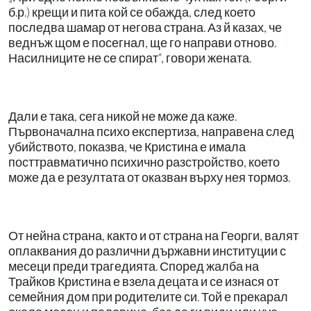
б.р.) крещи и пита кой се обажда, след което
последва шамар от негова страна. Аз й казах, че
веднъж щом е посегнал, ще го направи отново.
Насилниците не се спират“, говори жената.
Дали е така, сега никой не може да каже.
Първоначална психо експертиза, направена след
убийството, показва, че Кристина е имала
посттравматично психично разстройство, което
може да е резултата от оказван върху нея тормоз.
От нейна страна, както и от страна на Георги, валят
оплаквания до различни държавни институции с
месеци преди трагедията. Според жалба на
Трайков Кристина е взела децата и се изнася от
семейния дом при родителите си. Той е прекарал