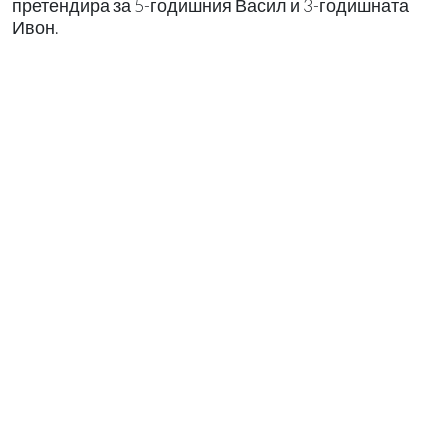
претендира за 5-годишния Васил и 3-годишната
Ивон.