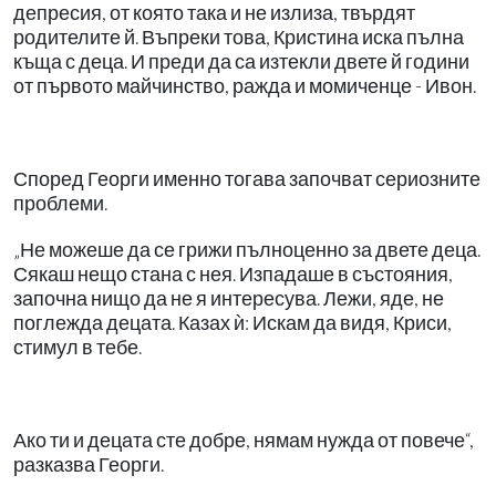
депресия, от която така и не излиза, твърдят
родителите й. Въпреки това, Кристина иска пълна
къща с деца. И преди да са изтекли двете й години
от първото майчинство, ражда и момиченце - Ивон.
Според Георги именно тогава започват сериозните
проблеми.
„Не можеше да се грижи пълноценно за двете деца.
Сякаш нещо стана с нея. Изпадаше в състояния,
започна нищо да не я интересува. Лежи, яде, не
поглежда децата. Казах ѝ: Искам да видя, Криси,
стимул в тебе.
Ако ти и децата сте добре, нямам нужда от повече“,
разказва Георги.