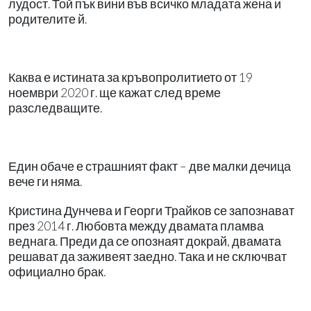
лудост. Той пък вини във всичко младата жена и
родителите й.
Каква е истината за кръвопролитието от 19
ноември 2020 г. ще кажат след време
разследващите.
Един обаче е страшният факт – две малки дечица
вече ги няма.
Кристина Дунчева и Георги Трайков се запознават
през 2014 г. Любовта между двамата пламва
веднага. Преди да се опознаят докрай, двамата
решават да заживеят заедно. Така и не сключват
официално брак.