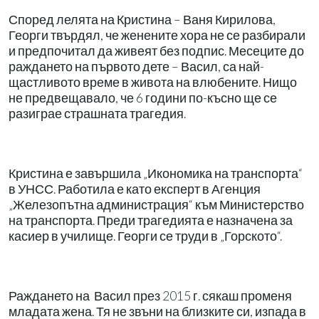
Според лелята на Кристина – Ваня Кирилова,
Георги твърдял, че женените хора не се разбирали
и предпочитал да живеят без подпис. Месеците до
раждането на първото дете – Васил, са най-
щастливото време в живота на влюбените. Нищо
не предвещавало, че 6 години по-късно ще се
разиграе страшната трагедия.
Кристина е завършила „Икономика на транспорта“
в УНСС. Работила е като експерт в Агенция
„Железопътна администрация“ към Министерство
на транспорта. Преди трагедията е назначена за
касиер в училище. Георги се труди в „Горското“.
Раждането на Васил през 2015 г. сякаш променя
младата жена. Тя не звъни на близките си, изпада в