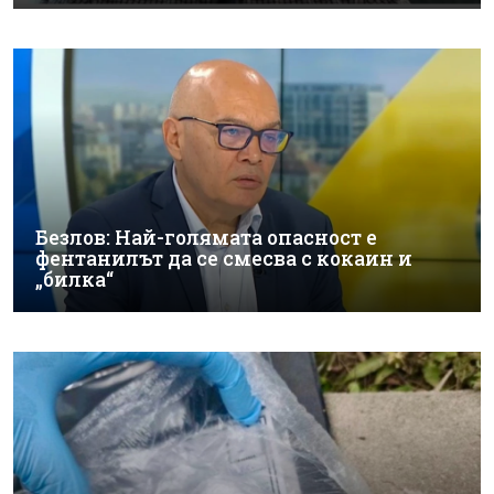
Безлов: Най-голямата опасност е
фентанилът да се смесва с кокаин и
„билка“