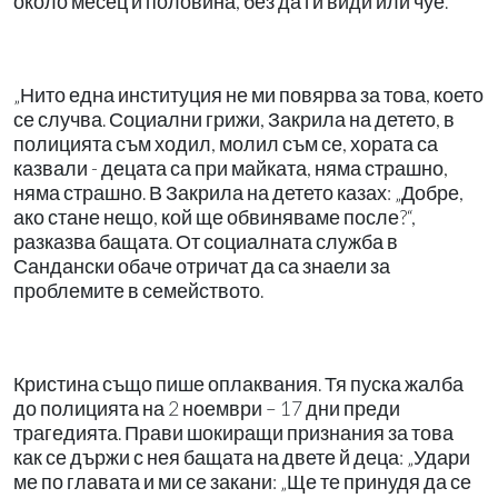
около месец и половина, без да ги види или чуе.
„Нито една институция не ми повярва за това, което
се случва. Социални грижи, Закрила на детето, в
полицията съм ходил, молил съм се, хората са
казвали - децата са при майката, няма страшно,
няма страшно. В Закрила на детето казах: „Добре,
ако стане нещо, кой ще обвиняваме после?“,
разказва бащата. От социалната служба в
Сандански обаче отричат да са знаели за
проблемите в семейството.
Кристина също пише оплаквания. Тя пуска жалба
до полицията на 2 ноември – 17 дни преди
трагедията. Прави шокиращи признания за това
как се държи с нея бащата на двете й деца: „Удари
ме по главата и ми се закани: „Ще те принудя да се