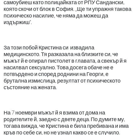
самоубиеш като полицайката от РПУ Сандански,
която скочи от блок в София. „Ще ти упражня такова
психическо насилие, че няма да можеш да
издържиш“.
За този побой Кристина си извадила
медицинското. Тя разказала на близките си, че
мъжът й е опирал пистолет в главата, а свекър й я
насилвал сексуално. Това досега обаче не е
потвърдено и според роднини на Георги, е
брутална измислица, резултат от психическото
състояние на жената.
На 7 ноември мъжът й я взима от дома на
родителите й, заедно с двете деца. По думите му,
тогава вижда, че Кристина е била пребивана и има
кръв по себе си, но не узнал какво се е случило.