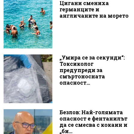
Цигани смениха
германците и
англичаните на морето
„Умира се за секунди“:
Токсиколог
предупреди за
смъртоносната
опасност...
Безлов: Най-голямата
опасност е фентанилът
да се смесва с кокаин и
„би...