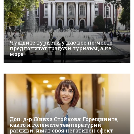
Чуждите туристи у нас все по-често
предпочитат градски туризъм, а не
море
Доц. д-р Живка Стойкова: Горещините,
както и големите температурни
разлики, имат своя негативен ефект