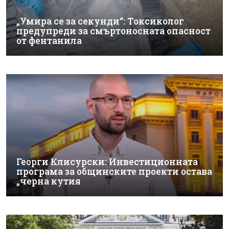
„Умира се за секунди“: Токсиколог
предупреди за смъртоносната опасност
от фентанила
Георги Клисурски: Инвестиционната
програма за общинските проекти остава
„черна кутия