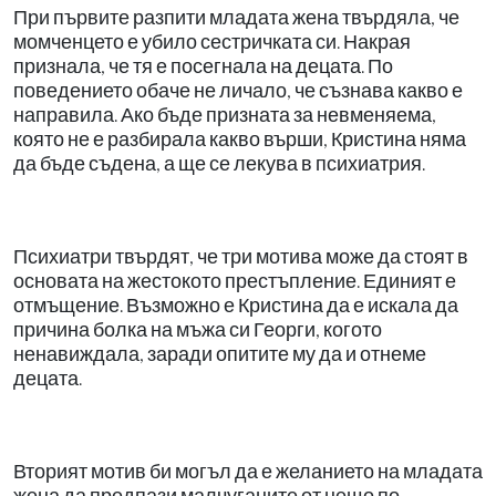
При първите разпити младата жена твърдяла, че
момченцето е убило сестричката си. Накрая
признала, че тя е посегнала на децата. По
поведението обаче не личало, че съзнава какво е
направила. Ако бъде призната за невменяема,
която не е разбирала какво върши, Кристина няма
да бъде съдена, а ще се лекува в психиатрия.
Психиатри твърдят, че три мотива може да стоят в
основата на жестокото престъпление. Единият е
отмъщение. Възможно е Кристина да е искала да
причина болка на мъжа си Георги, когото
ненавиждала, заради опитите му да и отнеме
децата.
Вторият мотив би могъл да е желанието на младата
жена да предпази малчуганите от нещо по-