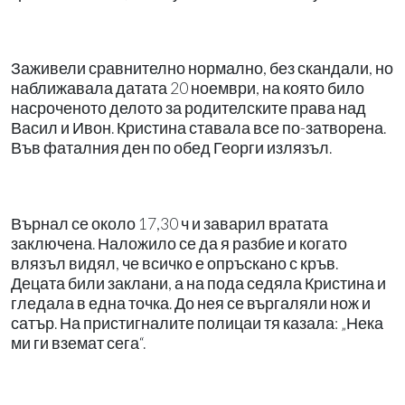
Заживели сравнително нормално, без скандали, но
наближавала датата 20 ноември, на която било
насроченото делото за родителските права над
Васил и Ивон. Кристина ставала все по-затворена.
Във фаталния ден по обед Георги излязъл.
Върнал се около 17,30 ч и заварил вратата
заключена. Наложило се да я разбие и когато
влязъл видял, че всичко е опръскано с кръв.
Децата били заклани, а на пода седяла Кристина и
гледала в една точка. До нея се въргаляли нож и
сатър. На пристигналите полицаи тя казала: „Нека
ми ги вземат сега“.