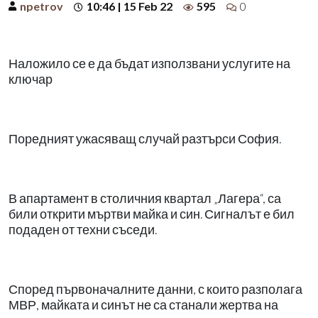
npetrov
10:46 | 15 Feb 22
595
0
Наложило се е да бъдат използвани услугите на
ключар
Поредният ужасяващ случай разтърси София.
В апартамент в столичния квартал „Лагера“, са
били открити мъртви майка и син. Сигналът е бил
подаден от техни съседи.
Според първоначалните данни, с които разполага
МВР, майката и синът не са станали жертва на