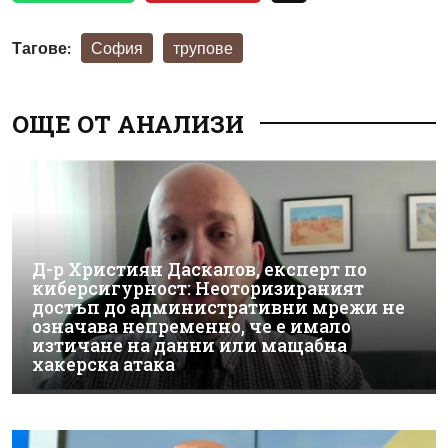
Тагове:
София
трупове
ОЩЕ ОТ АНАЛИЗИ
Д-р Християн Даскалов, експерт по
киберсигурност: Неоторизираният
достъп до административни мрежи не
означава непременно, че е имало
изтичане на данни или мащабна
хакерска атака