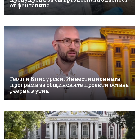
от фентанила
Георги Клисурски: Инвестиционната
програма за общинските проекти остава
„черна кутия