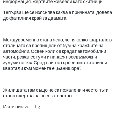
информация, жертвите живеели като скитници.
Тепърва ще се изяснява каква е причината, довела
до фаталния край за двамата.
Междувременно стана ясно, че няколко квартала в
столицата са пропищели от бум на кражбите на
автомобили. Освен коли се крадат автомобилни
части, режат се гуми и нанасят всевъзможни
зулуми по тях. Сред най-потърпевшите столични
квартали към момента е „Банишора“.
Жилищата там също не са пожалени и често пъти
стават жертва на посегателство.
Източник: vesti.bg