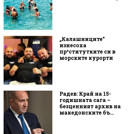
„Калашниците“
изнесоха
пр*ститутките си в
морските курорти
Радев: Край на 15-
годишната сага –
безценният архив на
македонските бъ...