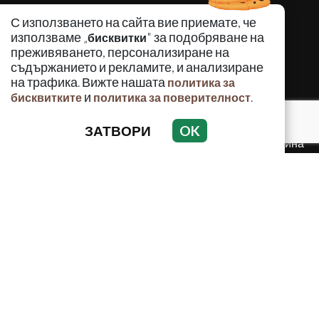
КРИМИНАЛНО
С използването на сайта вие приемате, че
ИНЦИДЕНТИ
използваме „
" за подобряване на
бисквитки
АНАЛИЗИ
преживяването, персонализиране на
съдържанието и рекламите, и анализиране
ПО СВЕТА
на трафика. Вижте нашата
политика за
ВОДЕЩИ ТЕМИ
и
.
бисквитките
политика за поверителност
ЗАТВОРИ
OK
Използването и публикуването на част или цялото
съдържание на Crimes.BG без разрешение на Медийна
група Асмара ЕООД е забранено.
© 2010 - 2026 | Crimes.BG. Всички права запазени.
РЕКЛАМА
КОНТАКТИ
ОБЩИ УСЛОВИЯ
ПОЛИТИКА ЗА ПОВЕРИТЕЛНОСТ
ПОЛИТИКА ЗА БИСКВИТКИТЕ