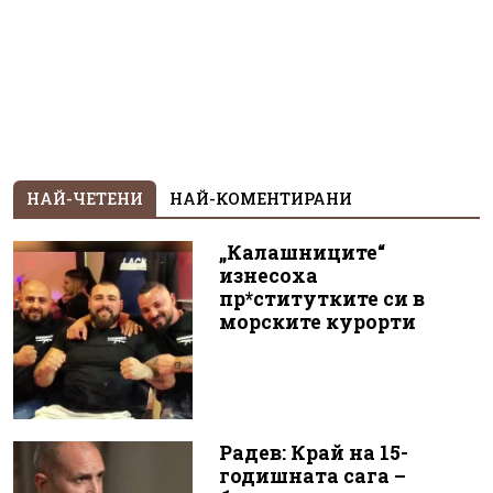
НАЙ-ЧЕТЕНИ
НАЙ-КОМЕНТИРАНИ
„Калашниците“
изнесоха
пр*ститутките си в
морските курорти
Радев: Край на 15-
годишната сага –