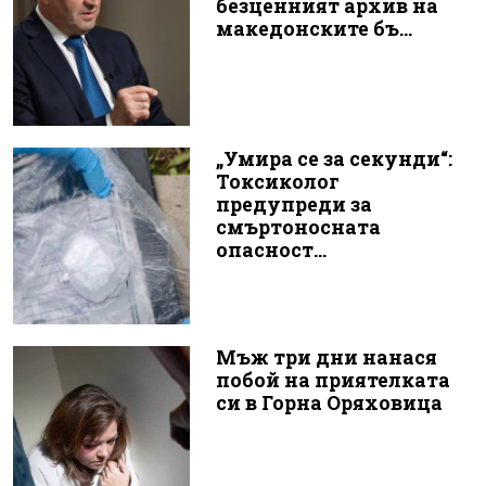
безценният архив на
македонските бъ...
„Умира се за секунди“:
Токсиколог
предупреди за
смъртоносната
опасност...
Мъж три дни нанася
побой на приятелката
си в Горна Оряховица