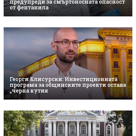
предупреди за смъртоносната опасност
от фентанила
Георги Клисурски: Инвестиционната
програма за общинските проекти остава
„черна кутия