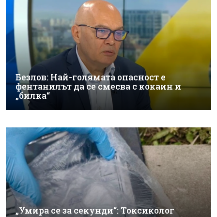
Безлов: Най-голямата опасност е
фентанилът да се смесва с кокаин и
„билка“
„Умира се за секунди“: Токсиколог