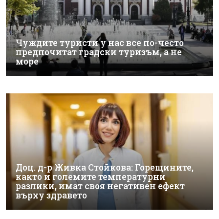
Чуждите туристи у нас все по-често
предпочитат градски туризъм, а не
море
Доц. д-р Живка Стойкова: Горещините,
както и големите температурни
разлики, имат своя негативен ефект
върху здравето