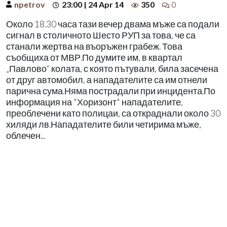
npetrov
23:00 | 24 Apr 14
350
0
Около 18.30 часа тази вечер двама мъже са подали
сигнал в столичното Шесто РУП за това, че са
станали жертва на въоръжен грабеж. Това
съобщиха от МВР.По думите им, в квартал
„Павлово“ колата, с която пътували, била засечена
от друг автомобил, а нападателите са им отнели
парична сума.Няма пострадали при инцидента.По
информация на "Хоризонт" нападателите,
преоблечени като полицаи, са откраднали около 30
хиляди лв.Нападателите били четирима мъже,
облечен...