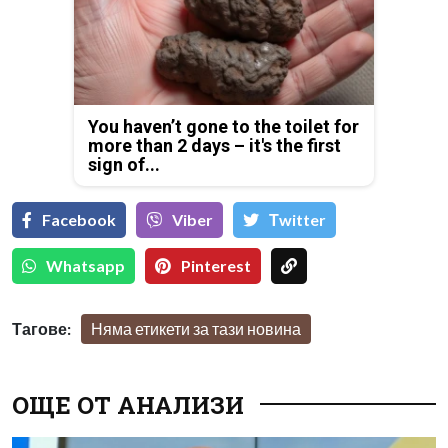
You haven’t gone to the toilet for
more than 2 days – it's the first
sign of...
Facebook
Viber
Тwitter
Whatsapp
Pinterest
Тагове:
Няма етикети за тази новина
ОЩЕ ОТ АНАЛИЗИ