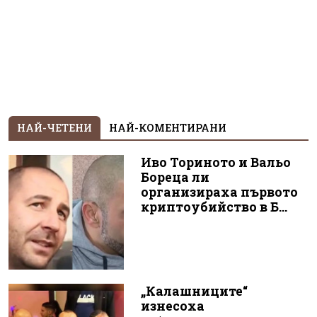
НАЙ-ЧЕТЕНИ
НАЙ-КОМЕНТИРАНИ
Иво Ториното и Вальо
Бореца ли
организираха първото
криптоубийство в Б...
„Калашниците“
изнесоха