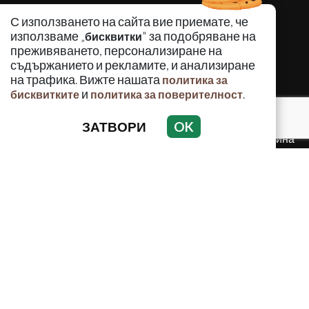
КРИМИНАЛНО
С използването на сайта вие приемате, че
ИНЦИДЕНТИ
използваме „
" за подобряване на
бисквитки
АНАЛИЗИ
преживяването, персонализиране на
съдържанието и рекламите, и анализиране
ПО СВЕТА
на трафика. Вижте нашата
политика за
ВОДЕЩИ ТЕМИ
и
.
бисквитките
политика за поверителност
ЗАТВОРИ
OK
Използването и публикуването на част или цялото
съдържание на Crimes.BG без разрешение на Медийна
група Асмара ЕООД е забранено.
© 2010 - 2026 | Crimes.BG. Всички права запазени.
РЕКЛАМА
КОНТАКТИ
ОБЩИ УСЛОВИЯ
ПОЛИТИКА ЗА ПОВЕРИТЕЛНОСТ
ПОЛИТИКА ЗА БИСКВИТКИТЕ