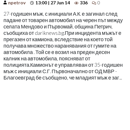
npetrov
13:00 | 27 Jun 14
336
0
27-годишен мъж, с инициали А.К. е загинал след
падане от товарен автомобил на черен път между
селата Мендово и Първомай, община Петрич,
съобщиха от dariknews.bg.При инцидента мъжът е
прегазен от камиона, вследствие на което той
получава множество наранявания от гумите на
автомобила . Той се е возил на преден десен
калник на автомобила, поясняват от
полицията.Камионът е управляван от 35-годишен
мъж с инициали С.Г. Първоначално от ОД МВР -
Благоевград бе съобщено, че младият мъж е заг...