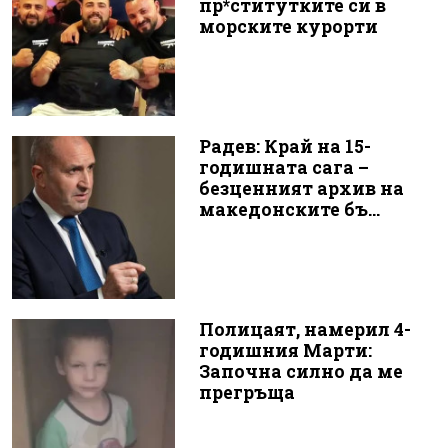
пр*ститутките си в
морските курорти
Радев: Край на 15-
годишната сага –
безценният архив на
македонските бъ...
Полицаят, намерил 4-
годишния Марти:
Започна силно да ме
прегръща