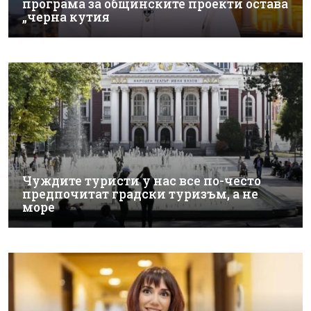
програма за общинските проекти остава
„черна кутия
Чуждите туристи у нас все по-често
предпочитат градски туризъм, а не
море