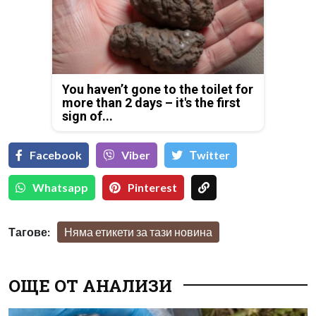
You haven’t gone to the toilet for
more than 2 days – it's the first
sign of...
Facebook
Viber
Тwitter
Whatsapp
Pinterest
Тагове:
Няма етикети за тази новина
ОЩЕ ОТ АНАЛИЗИ