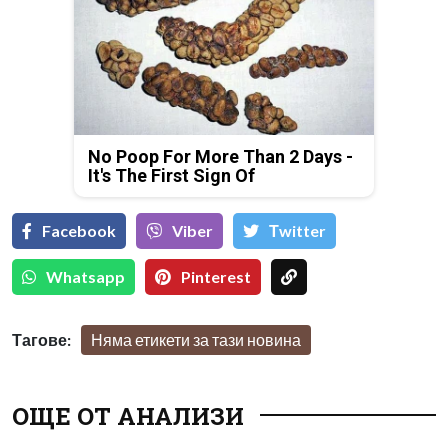
No Poop For More Than 2 Days -
It's The First Sign Of
Facebook
Viber
Тwitter
Whatsapp
Pinterest
Тагове:
Няма етикети за тази новина
ОЩЕ ОТ АНАЛИЗИ