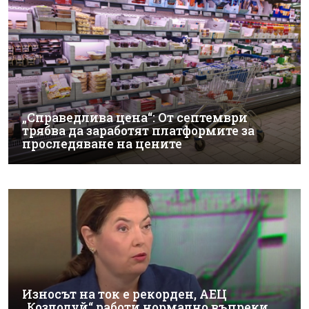
„Справедлива цена“: От септември
трябва да заработят платформите за
проследяване на цените
Износът на ток е рекорден, АЕЦ
„Козлодуй“ работи нормално въпреки