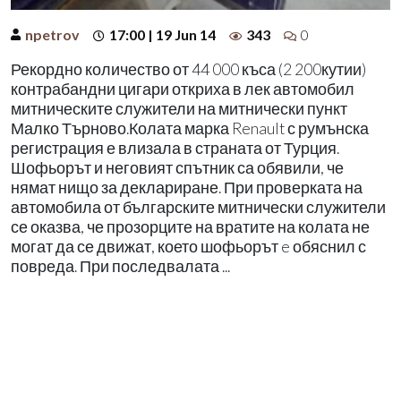
npetrov
17:00 | 19 Jun 14
343
0
Рекордно количество от 44 000 къса (2 200кутии)
контрабандни цигари откриха в лек автомобил
митническите служители на митнически пункт
Малко Търново.Колата марка Renault с румънска
регистрация е влизала в страната от Турция.
Шофьорът и неговият спътник са обявили, че
нямат нищо за деклариране. При проверката на
автомобила от българските митнически служители
се оказва, че прозорците на вратите на колата не
могат да се движат, което шофьорът e обяснил с
повреда. При последвалата ...