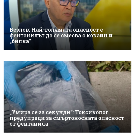
Безлов: Най-голямата опасност е
фентанилът да се смесва с кокаин и
„билка“
„Умира се за секунди“: Токсиколог
предупреди за смъртоносната опасност
от фентанила