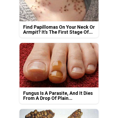
Find Papillomas On Your Neck Or
Armpit? It's The First Stage Of...
Fungus Is A Parasite, And It Dies
From A Drop Of Plain...