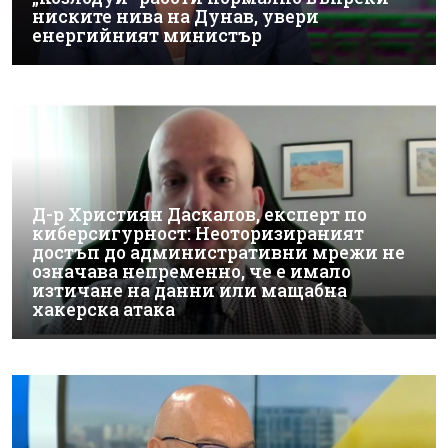
ниските нива на Дунав, увери
енергийният министър
Д-р Християн Даскалов, експерт по
киберсигурност: Неоторизираният
достъп до административни мрежи не
означава непременно, че е имало
изтичане на данни или мащабна
хакерска атака