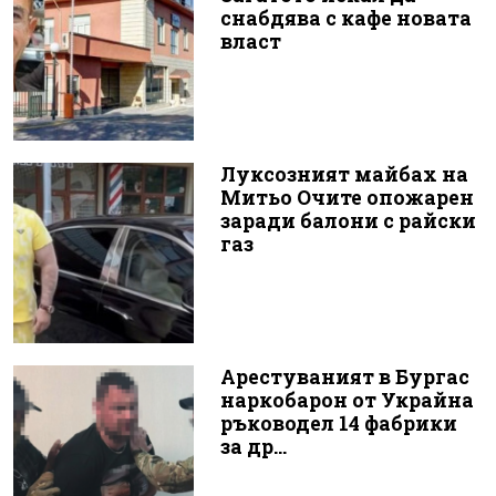
снабдява с кафе новата
власт
Луксозният майбах на
Митьо Очите опожарен
заради балони с райски
газ
Арестуваният в Бургас
наркобарон от Украйна
ръководел 14 фабрики
за др...