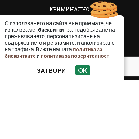
КРИМИНАЛНО
ИНЦИДЕНТИ
С използването на сайта вие приемате, че
АНАЛИЗИ
използваме „
" за подобряване на
бисквитки
ПО СВЕТА
преживяването, персонализиране на
ВОДЕЩИ ТЕМИ
съдържанието и рекламите, и анализиране
на трафика. Вижте нашата
политика за
и
.
бисквитките
политика за поверителност
Използването и публикуването на част или цялото
съдържание на Crimes.BG без разрешение на Медийна
ЗАТВОРИ
OK
група Асмара ЕООД е забранено.
© 2010 - 2026 | Crimes.BG. Всички права запазени.
РЕКЛАМА
КОНТАКТИ
ОБЩИ УСЛОВИЯ
ПОЛИТИКА ЗА ПОВЕРИТЕЛНОСТ
ПОЛИТИКА ЗА БИСКВИТКИТЕ