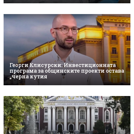
Георги Клисурски: Инвестиционната
програма за общинските проекти остава
„черна кутия