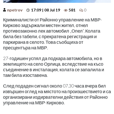
npetrov
17:09 | 08 Jul 19
581
0
Криминалисти от Районно управление на МВР-
Кирково задържали местен жител, отнел
противозаконно лек автомобил „Опел“. Колата
била без табели, с прекратена регистрация и
паркирана в селото. Това съобщиха от
пресцентъра на МВР.
27-годишен успял да подкара автомобила, но в
землището на село Орлица, вследствие на късо
съединение в инсталация, колата се запалила и
там била изоставена.
След подаден сигнал около 07.30 часа вчера бил
извършен оглед на мястото на произшествието и са
организирани издирвателни действия от Районно
управление на МВР-Кирково.