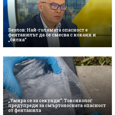
Безлов: Най-голямата опасност е
фентанилът да се смесва с кокаин и
„билка“
„Умира се за секунди“: Токсиколог
предупреди за смъртоносната опасност
от фентанила