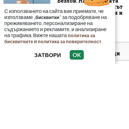
Безлов: Най-голямата
опасност е фентанилът
С използването на сайта вие приемате, че
да се смесва с кокаин и
използваме „
" за подобряване на
бисквитки
„би...
преживяването, персонализиране на
съдържанието и рекламите, и анализиране
на трафика. Вижте нашата
политика за
и
.
бисквитките
политика за поверителност
Киев: 16 000 чужденци
ЗАТВОРИ
OK
се сражават в
украинските
въоръжени сили