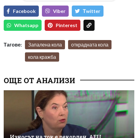
Facebook
Viber
Тwitter
Whatsapp
Pinterest
Тагове:
Запалена кола
открадната кола
кола кражба
ОЩЕ ОТ АНАЛИЗИ
Износът на ток е рекорден, АЕЦ