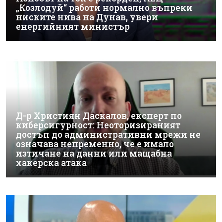
„Козлодуй“ работи нормално въпреки
ниските нива на Дунав, увери
енергийният министър
Д-р Християн Даскалов, експерт по
киберсигурност: Неоторизираният
достъп до административни мрежи не
означава непременно, че е имало
изтичане на данни или мащабна
хакерска атака