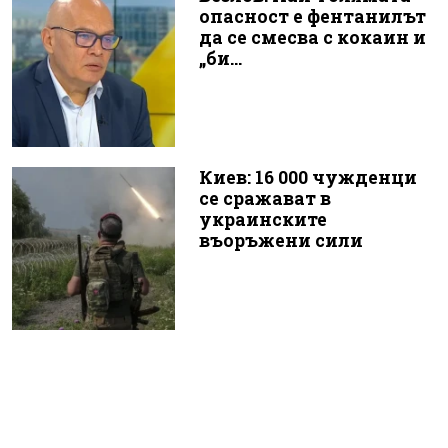
опасност е фентанилът
да се смесва с кокаин и
„би...
Киев: 16 000 чужденци
се сражават в
украинските
въоръжени сили