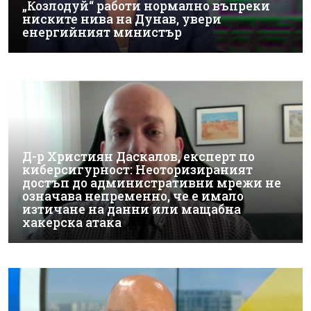
„Козлодуй“ работи нормално въпреки
ниските нива на Дунав, увери
енергийният министър
Д-р Християн Даскалов, експерт по
киберсигурност: Неоторизираният
достъп до административни мрежи не
означава непременно, че е имало
изтичане на данни или мащабна
хакерска атака