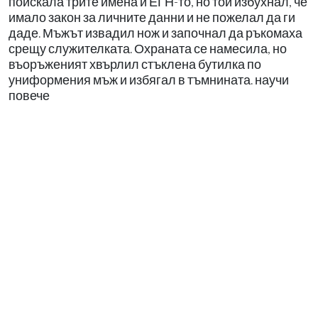
поискала трите имена и ЕГН-то, но той избухнал, че
имало закон за личните данни и не пожелал да ги
даде. Мъжът извадил нож и започнал да ръкомаха
срещу служителката. Охраната се намесила, но
въоръженият хвърлил стъклена бутилка по
униформения мъж и избягал в тъмнината. научи
повече