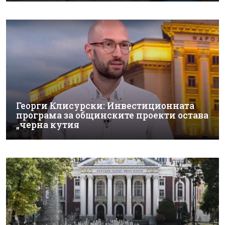
Георги Клисурски: Инвестиционната
програма за общинските проекти остава
„черна кутия