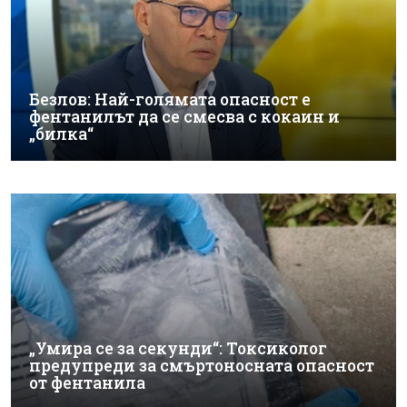
Безлов: Най-голямата опасност е
фентанилът да се смесва с кокаин и
„билка“
„Умира се за секунди“: Токсиколог
предупреди за смъртоносната опасност
от фентанила