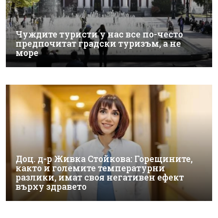
Чуждите туристи у нас все по-често
предпочитат градски туризъм, а не
море
Доц. д-р Живка Стойкова: Горещините,
както и големите температурни
разлики, имат своя негативен ефект
върху здравето