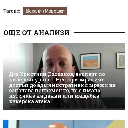
Тагове:
Веселин Марешки
ОЩЕ ОТ АНАЛИЗИ
Д-р Християн Даскалов, експерт по
киберсигурност: Неоторизираният
достъп до административни мрежи не
означава непременно, че е имало
изтичане на данни или мащабна
хакерска атака