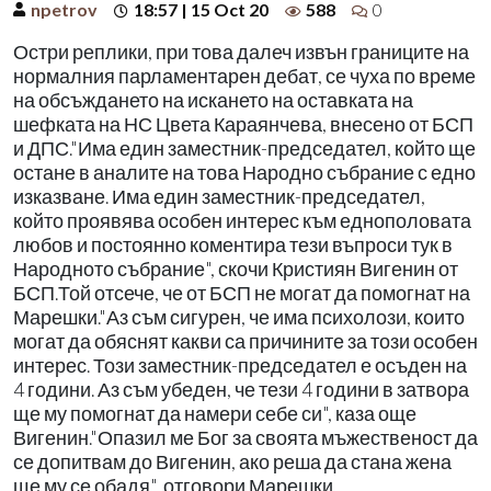
npetrov
18:57 | 15 Oct 20
588
0
Остри реплики, при това далеч извън границите на
нормалния парламентарен дебат, се чуха по време
на обсъждането на искането на оставката на
шефката на НС Цвета Караянчева, внесено от БСП
и ДПС."Има един заместник-председател, който ще
остане в аналите на това Народно събрание с едно
изказване. Има един заместник-председател,
който проявява особен интерес към еднополовата
любов и постоянно коментира тези въпроси тук в
Народното събрание", скочи Кристиян Вигенин от
БСП.Той отсече, че от БСП не могат да помогнат на
Марешки."Аз съм сигурен, че има психолози, които
могат да обяснят какви са причините за този особен
интерес. Този заместник-председател е осъден на
4 години. Аз съм убеден, че тези 4 години в затвора
ще му помогнат да намери себе си", каза още
Вигенин."Опазил ме Бог за своята мъжественост да
се допитвам до Вигенин, ако реша да стана жена
ще му се обадя", отговори Марешки.