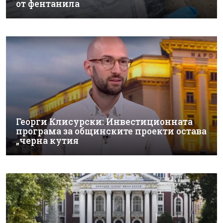
от фентанила
Георги Клисурски: Инвестиционната
програма за общинските проекти остава
„черна кутия