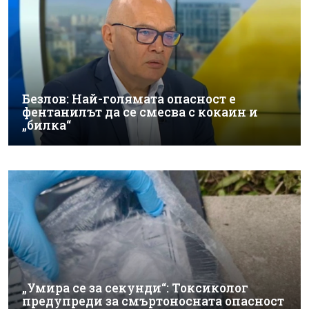
Безлов: Най-голямата опасност е
фентанилът да се смесва с кокаин и
„билка“
„Умира се за секунди“: Токсиколог
предупреди за смъртоносната опасност