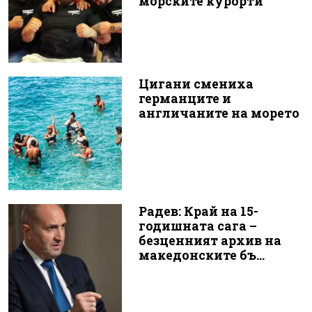
морските курорти
Цигани смениха
германците и
англичаните на морето
Радев: Край на 15-
годишната сага –
безценният архив на
македонските бъ...