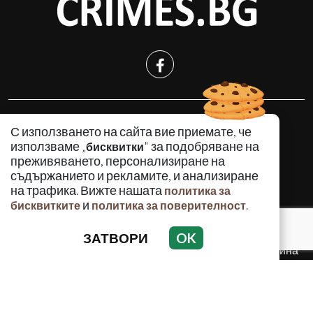
КРИМИНАЛНО
С използването на сайта вие приемате, че
ИНЦИДЕНТИ
използваме „
" за подобряване на
бисквитки
АНАЛИЗИ
преживяването, персонализиране на
съдържанието и рекламите, и анализиране
ПО СВЕТА
на трафика. Вижте нашата
политика за
ВОДЕЩИ ТЕМИ
и
.
бисквитките
политика за поверителност
ЗАТВОРИ
OK
Използването и публикуването на част или цялото
съдържание на Crimes.BG без разрешение на Медийна
група Асмара ЕООД е забранено.
© 2010 - 2026 | Crimes.BG. Всички права запазени.