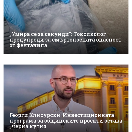
„Умира се за секунди“: Токсиколог
предупреди за смъртоносната опасност
от фентанила
Георги Клисурски: Инвестиционната
програма за общинските проекти остава
„черна кутия