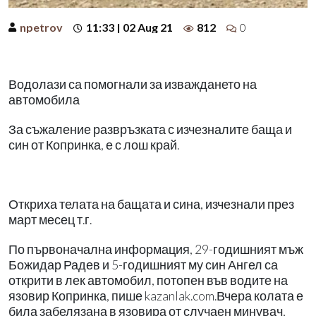
npetrov
11:33 | 02 Aug 21
812
0
Водолази са помогнали за изваждането на
автомобила
За съжаление развръзката с изчезналите баща и
син от Копринка, е с лош край.
Откриха телата на бащата и сина, изчезнали през
март месец т.г.
По първоначална информация, 29-годишният мъж
Божидар Радев и 5-годишният му син Ангел са
открити в лек автомобил, потопен във водите на
язовир Копринка, пише kazanlak.com.Вчера колата е
била забелязана в язовира от случаен минувач,