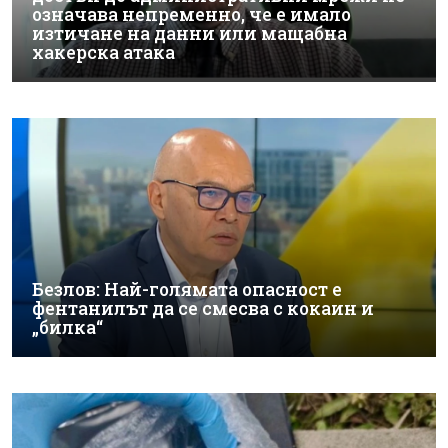
означава непременно, че е имало
изтичане на данни или мащабна
хакерска атака
Безлов: Най-голямата опасност е
фентанилът да се смесва с кокаин и
„билка“