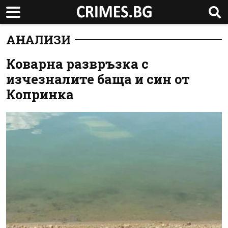
АНАЛИЗИ
Коварна развръзка с
изчезналите баща и син от
Копринка