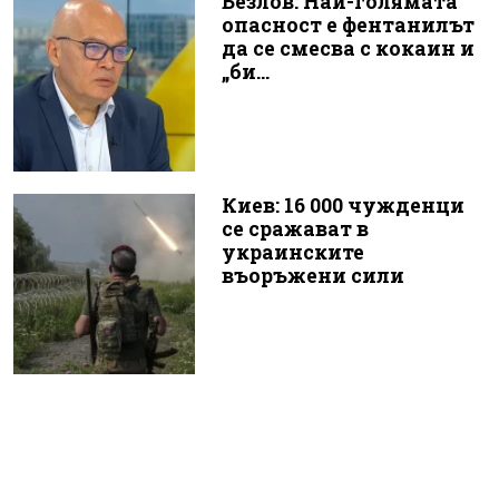
Безлов: Най-голямата
опасност е фентанилът
да се смесва с кокаин и
„би...
Киев: 16 000 чужденци
се сражават в
украинските
въоръжени сили