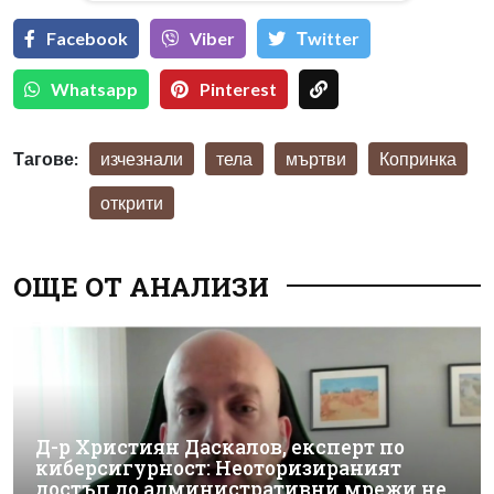
Facebook
Viber
Тwitter
Whatsapp
Pinterest
Тагове:
изчезнали
тела
мъртви
Копринка
открити
ОЩЕ ОТ АНАЛИЗИ
Д-р Християн Даскалов, експерт по
киберсигурност: Неоторизираният
достъп до административни мрежи не