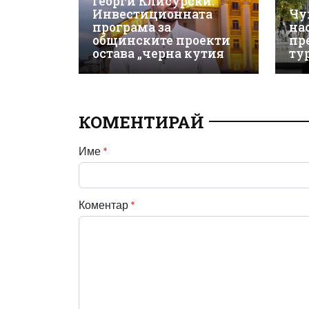
Георги Клисурски:
Инвестиционната
Чу
програма за
на
общинските проекти
пр
остава „черна кутия
ту
КОМЕНТИРАЙ
Име
*
Коментар
*