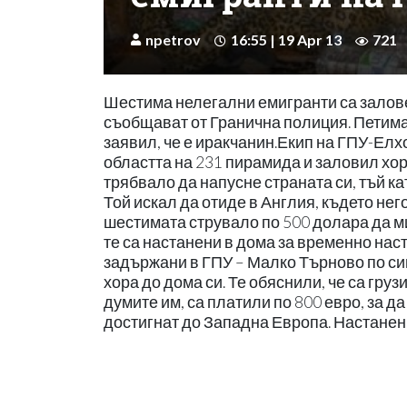
npetrov
16:55 | 19 Apr 13
721
Шестима нелегални емигранти са залове
съобщават от Гранична полиция. Петима о
заявил, че е иракчанин.Екип на ГПУ-Ел
областта на 231 пирамида и заловил хор
трябвало да напусне страната си, тъй ка
Той искал да отиде в Англия, където не
шестимата струвало по 500 долара да м
те са настанени в дома за временно на
задържани в ГПУ – Малко Търново по сиг
хора до дома си. Те обяснили, че са гру
думите им, са платили по 800 евро, за д
достигнат до Западна Европа. Настанен