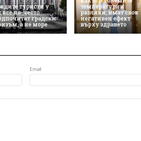
както и големите
ждите туристи у
температурни
с все по-често
разлики, имат своя
едпочитат градски
негативен ефект
ризъм, а не море
върху здравето
Email