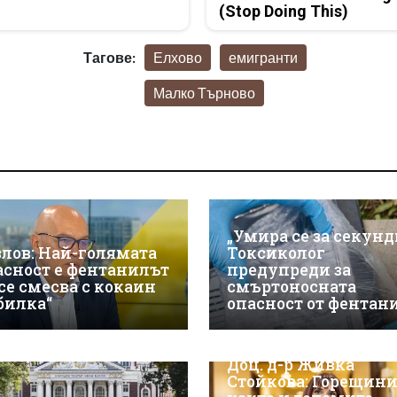
(Stop Doing This)
Тагове:
Елхово
емигранти
Малко Търново
„Умира се за секунд
злов: Най-голямата
Токсиколог
асност е фентанилът
предупреди за
 се смесва с кокаин
смъртоносната
„билка“
опасност от фентан
Доц. д-р Живка
Стойкова: Горещини