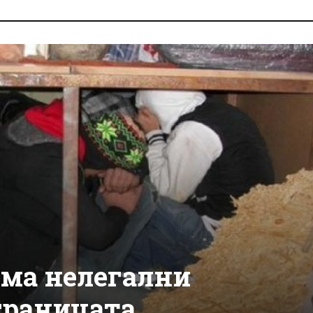
ма нелегални
границата