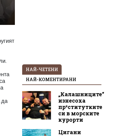
ругият
ли.
НАЙ-ЧЕТЕНИ
ента
НАЙ-КОМЕНТИРАНИ
са
па
„Калашниците“
изнесоха
 да
пр*ститутките
си в морските
курорти
Цигани