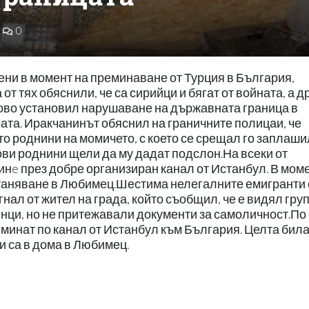
0
ни в момент на преминаване от Турция в България,
т тях обяснили, че са сирийци и бягат от войната, а д
хово установил нарушаване на държавната граница в
ата. Иракчанинът обяснил на граничните полицаи, че
то роднини на момичето, с което се срещал го заплаши
гови роднини щели да му дадат подслон.На всеки от
инe през добре организиран канал от Истанбул. В мом
станяване в Любимец.Шестима нелегалните емигранти 
нал от жител на града, който съобщил, че е видял гру
зинци, но не притежавали документи за самоличност.По
а минат по канал от Истанбул към България. Целта била
и са в дома в Любимец.