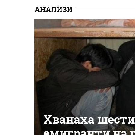
АНАЛИЗИ
Хванаха шести
емигранти на 