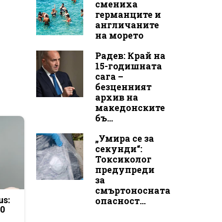
смениха
германците и
англичаните
на морето
Радев: Край на
15-годишната
сага –
безценният
архив на
македонските
бъ...
„Умира се за
секунди“:
Токсиколог
предупреди
за
смъртоносната
us:
опасност...
50