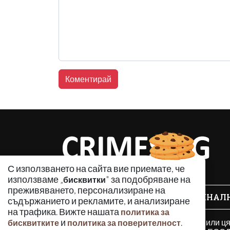
С използването на сайта вие приемате, че
използваме „
" за подобряване на
бисквитки
преживяването, персонализиране на
КРИМИНАЛ
съдържанието и рекламите, и анализиране
на трафика. Вижте нашата
политика за
Използването и публикуването на част или ц
и
.
бисквитките
политика за поверителност