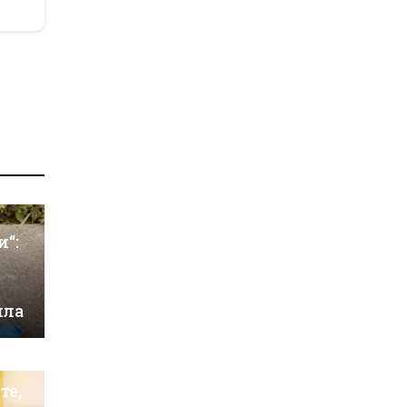
и“:
ила
те,