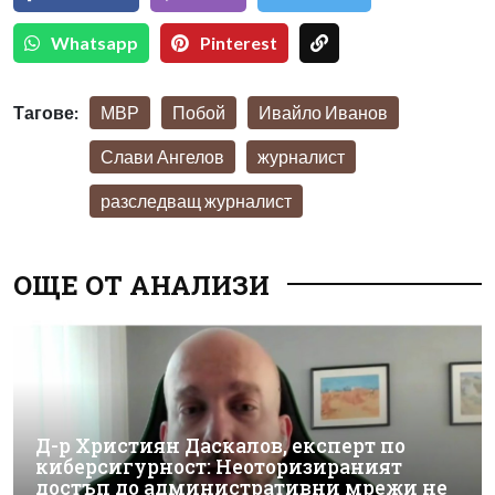
Whatsapp
Pinterest
Тагове:
МВР
Побой
Ивайло Иванов
Слави Ангелов
журналист
разследващ журналист
ОЩЕ ОТ АНАЛИЗИ
Д-р Християн Даскалов, експерт по
киберсигурност: Неоторизираният
достъп до административни мрежи не