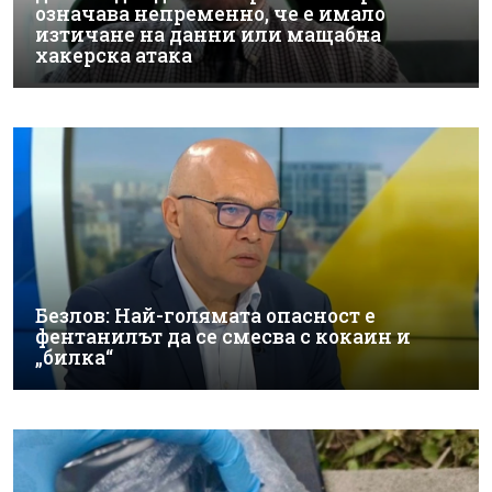
означава непременно, че е имало
изтичане на данни или мащабна
хакерска атака
Безлов: Най-голямата опасност е
фентанилът да се смесва с кокаин и
„билка“