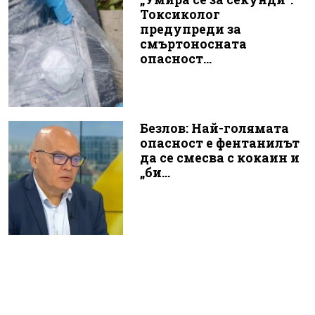
Токсиколог
предупреди за
смъртоносната
опасност...
Безлов: Най-голямата
опасност е фентанилът
да се смесва с кокаин и
„би...