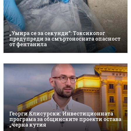
„Умира се за секунди“: Токсиколог
предупреди за смъртоносната опасност
от фентанила
Георги Клисурски: Инвестиционната
програма за общинските проекти остава
„черна кутия