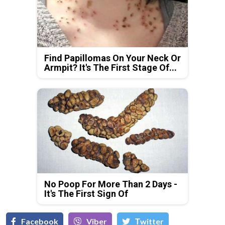
Find Papillomas On Your Neck Or
Armpit? It's The First Stage Of...
No Poop For More Than 2 Days -
It's The First Sign Of
Facebook
Viber
Тwitter