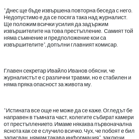
"Днес ще бъде извършена повторна беседа с него.
Недопустимо е да се посяга така над журналист.
Ще положим всички усилия да задържим
извършителите на това престъпление. Самият той
няма съмнение и предположение кои са
извършителите", допълни главният комисар.
Главен секретар Ивайло Иванов обясни, че
журналистът е с различни травми, но е стабилен и
няма пряка опасност за живота му.
"Истината все още не може да се каже. Огледът бе
направен в тъмната част, колегите събират камери
от престъплението. Имаме някаква първоначална
яснота как се е случило всичко. Чух, че побоят е бил
записван, нямам такава информация", заключи