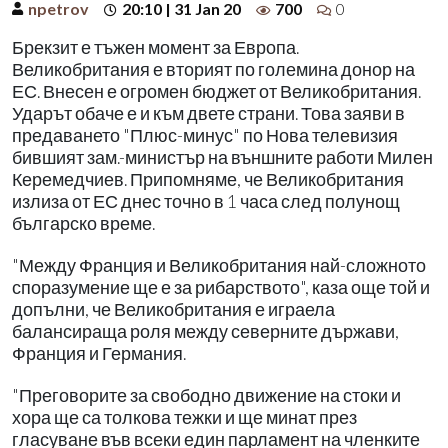
npetrov
20:10 | 31 Jan 20
700
0
Брекзит е тъжен момент за Европа.
Великобритания е вторият по големина донор на
ЕС. Внесен е огромен бюджет от Великобритания.
Ударът обаче е и към двете страни. Това заяви в
предаването "Плюс-минус" по Нова телевизия
бившият зам.-министър на външните работи Милен
Керемедчиев. Припомняме, че Великобритания
излиза от ЕС днес точно в 1 часа след полунощ
българско време.
"Между Франция и Великобритания най-сложното
споразумение ще е за рибарството", каза още той и
допълни, че Великобритания е играела
балансираща роля между северните държави,
Франция и Германия.
"Преговорите за свободно движение на стоки и
хора ще са толкова тежки и ще минат през
гласуване във всеки един парламент на членките