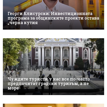
Георги Клисурски: Инвестиционната
програма за общинските проекти остава
„черна кутия
Чуждите туристи у нас все по-често
предпочитат градски туризъм, а не
море