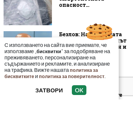
опасност...
Безлов: Най-голямата
опасност е фентанилът
С използването на сайта вие приемате, че
да се смесва с кокаин и
използваме „
" за подобряване на
бисквитки
„би...
преживяването, персонализиране на
съдържанието и рекламите, и анализиране
на трафика. Вижте нашата
политика за
и
.
бисквитките
политика за поверителност
Кметът на Банско:
ЗАТВОРИ
OK
Случаят с младежите
не трябва да се
представя като е...