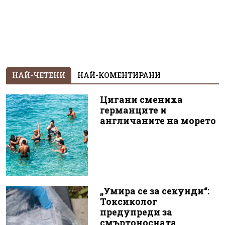
НАЙ-ЧЕТЕНИ
НАЙ-КОМЕНТИРАНИ
Цигани смениха
германците и
англичаните на морето
„Умира се за секунди“:
Токсиколог
предупреди за
смъртоносната