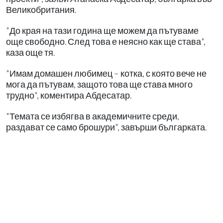
Великобритания.
"До края на тази година ще можем да пътуваме
още свободно. След това е неясно как ще става",
каза още тя.
"Имам домашен любимец – котка, с която вече не
мога да пътувам, защото това ще става много
трудно", коментира Абдесатар.
"Темата се избягва в академичните среди,
раздават се само брошури", завърши българката.