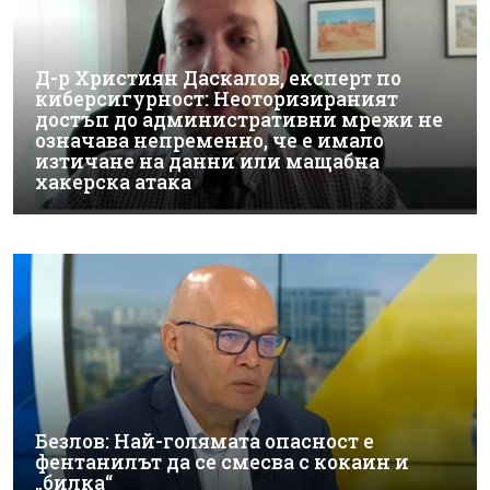
Д-р Християн Даскалов, експерт по
киберсигурност: Неоторизираният
достъп до административни мрежи не
означава непременно, че е имало
изтичане на данни или мащабна
хакерска атака
Безлов: Най-голямата опасност е
фентанилът да се смесва с кокаин и
„билка“