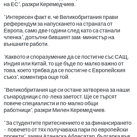
на ЕС", разкри Керемедчиев.
"Интересен факт е, че Великобритания прави
референдум за напускането на страната от
Европа, само две години след като са станали
членка", допълни бившият зам.-министър на
външните работи.
'Каквото и споразумение да се постигне със САЩ,
Индия или Китай, то ще бъде по-малко важно от
това, което трябва да се постигне с Европейския
съюз", коментира още той.
"Великобритания ще си остане затворена за наши
сънародници с по-лека заетост. Ще се търсят
повече специалисти и по-малко общи
работници", разкри Милен Керемедчиев.
"За студентите притеснението е за финансирането
– повечето от тях получаваха пари по европейски
проекти", заяви Атанаска Абдесатар, българка във