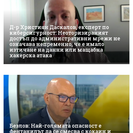
Д-р Християн Даскалов, експерт по
киберсигурност: Неоторизираният
достъп до административни мрежи не
означава непременно, че е имало
изтичане на данни или мащабна
хакерска атака
Безлов: Най-голямата опасност е
фентанилът да се смесва с кокаин и