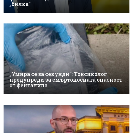
„билка“
„Умира се за секунди“: Токсиколог
предупреди за смъртоносната опасност
от фентанила