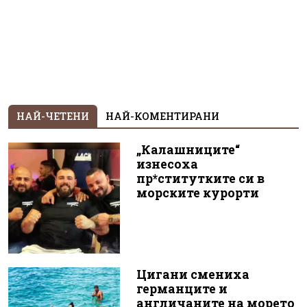
НАЙ-ЧЕТЕНИ
НАЙ-КОМЕНТИРАНИ
„Калашниците“
изнесоха
пр*ститутките си в
морските курорти
Цигани смениха
германците и
англичаните на морето