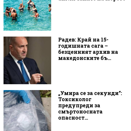
Радев: Край на 15-
годишната сага –
безценният архив на
македонските бъ...
„Умира се за секунди“:
Токсиколог
предупреди за
смъртоносната
опасност...