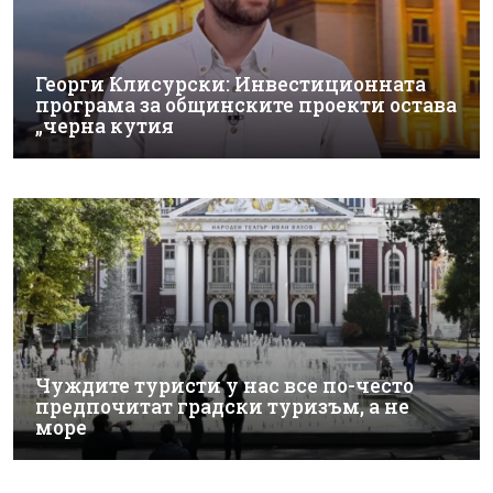
Георги Клисурски: Инвестиционната
програма за общинските проекти остава
„черна кутия
Чуждите туристи у нас все по-често
предпочитат градски туризъм, а не
море