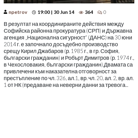
npetrov
19:00 | 30 Jun 14
364
0
В резултат на координираните действия между
Софийска районна прокуратура (СРП) и Държавна
агенция „Национална сигурност“ (ДАНС) на 30 юни
2014 г. е започнало досъдебно производство
срещу Кирил Джабаров (р. 1985 г., в гр. София,
български гражданин) и Робърт Димитров (р. 1974 г.,
в Чехословакия, български гражданин).Двамата са
привлечени към наказателна отговорност за
престъпление по чл. 326, ал.1, вр. чл. 20, ал. 2, вр. ал.
1 от НК (предаване на неверни данни за тревога...