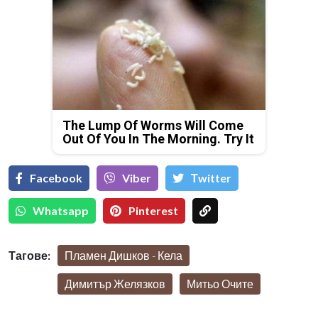
The Lump Of Worms Will Come
Out Of You In The Morning. Try It
Facebook
Viber
Тwitter
Whatsapp
Pinterest
Тагове:
Пламен Дишков - Кела
Димитър Желязков
Митьо Очите