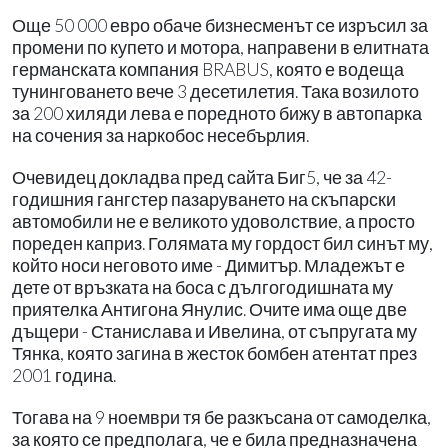
Още 50 000 евро обаче бизнесменът се изръсил за
промени по купето и мотора, направени в елитната
германската компания BRABUS, която е водеща
тунинговането вече 3 десетилетия. Така возилото
за 200 хиляди лева е поредното бижу в автопарка
на сочения за наркобос несебърлия.
Очевидец докладва пред сайта Биг5, че за 42-
годишния гангстер пазаруването на скъпарски
автомобили не е великото удоволствие, а просто
пореден каприз. Голямата му гордост бил синът му,
който носи неговото име - Димитър. Младежът е
дете от връзката на боса с дългогодишната му
приятелка Антигона Янулис. Очите има още две
дъщери - Станислава и Ивелина, от съпругата му
Тянка, която загина в жесток бомбен атентат през
2001 година.
Тогава на 9 ноември тя бе разкъсана от самоделка,
за която се предполага, че е била предназначена