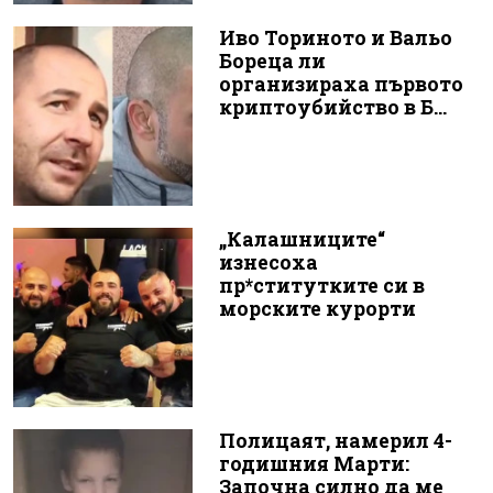
Иво Ториното и Вальо
Бореца ли
организираха първото
криптоубийство в Б...
„Калашниците“
изнесоха
пр*ститутките си в
морските курорти
Полицаят, намерил 4-
годишния Марти:
Започна силно да ме