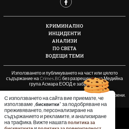
КРИМИНАЛНО
ИНЦИДЕНТИ
АНАЛИЗИ
ПО СВЕТА
ВОДЕЩИ ТЕМИ
Използването и публикуването на част или цялото
съдържание на Crimes.BG без разрешение на Медийна
група Асмара ЕООД е забранено.
© 2010 - 2026 | Crimes.BG. Всички права запазени.
С използването на сайта вие приемате, че
използваме „
" за подобряване на
бисквитки
преживяването, персонализиране на
РЕКЛАМА
съдържанието и рекламите, и анализиране
КОНТАКТИ
на трафика. Вижте нашата
политика за
и
.
бисквитките
политика за поверителност
ОБЩИ УСЛОВИЯ