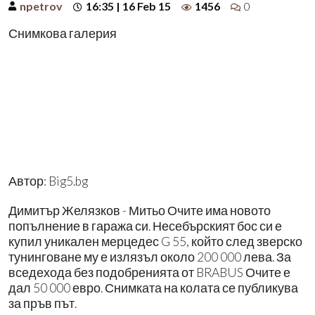
npetrov
16:35 | 16 Feb 15
1456
0
Снимкова галерия
Автор: Big5.bg
Димитър Желязков - Митьо Очите има новото
попълнение в гаража си. Несебърският бос си е
купил уникален мерцедес G 55, който след зверско
тунинговане му е излязъл около 200 000 лева. За
вседехода без подобренията от BRABUS Очите е
дал 50 000 евро. Снимката на колата се публикува
за пръв път.