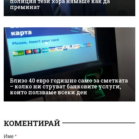
полиция тези хора нямаше как да
преминат
Близо 40 евро годишно само за сметката
– колко ни струват банковите услуги,
които ползваме всеки ден
КОМЕНТИРАЙ
Име
*