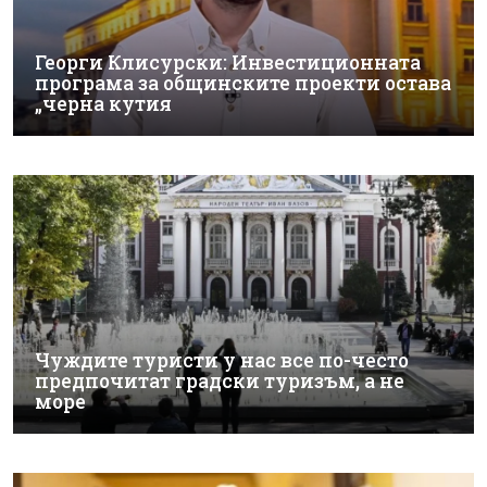
Георги Клисурски: Инвестиционната
програма за общинските проекти остава
„черна кутия
Чуждите туристи у нас все по-често
предпочитат градски туризъм, а не
море