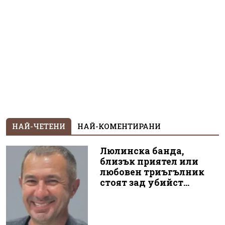
НАЙ-ЧЕТЕНИ
НАЙ-КОМЕНТИРАНИ
Люлинска банда,
близък приятел или
любовен триъгълник
стоят зад убийст...