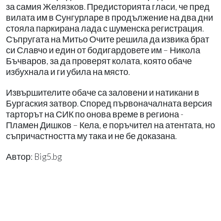
за самия Желязков. Предисторията гласи, че пред
вилата им в Сунгурларе в продължение на два дни
стояла паркирана лада с шуменска регистрация.
Съпругата на Митьо Очите решила да извика брат
си Славчо и един от бодигардовете им – Никола
Бъчваров, за да проверят колата, която обаче
избухнала и ги убила на място.
Извършителите обаче са заловени и натикани в
Бургаския затвор. Според първоначалната версия
тарторът на СИК по онова време в региона -
Пламен Дишков – Кела, е поръчител на атентата, но
съпричастността му така и не бе доказана.
Автор: Big5.bg