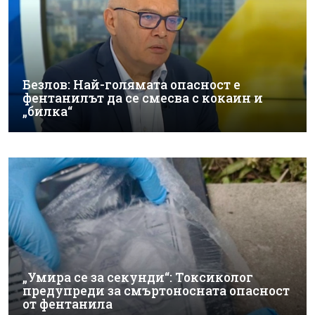
Безлов: Най-голямата опасност е
фентанилът да се смесва с кокаин и
„билка“
„Умира се за секунди“: Токсиколог
предупреди за смъртоносната опасност
от фентанила