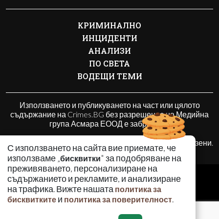
КРИМИНАЛНО
ИНЦИДЕНТИ
АНАЛИЗИ
ПО СВЕТА
ВОДЕЩИ ТЕМИ
Използването и публикуването на част или цялото
съдържание на Crimes.BG без разрешение на Медийна
група Асмара ЕООД е забранено.
© 2010 - 2026 | Crimes.BG. Всички права запазени.
С използването на сайта вие приемате, че
използваме „
" за подобряване на
бисквитки
преживяването, персонализиране на
РЕКЛАМА
съдържанието и рекламите, и анализиране
КОНТАКТИ
на трафика. Вижте нашата
политика за
и
.
бисквитките
политика за поверителност
ОБЩИ УСЛОВИЯ
ПОЛИТИКА ЗА ПОВЕРИТЕЛНОСТ