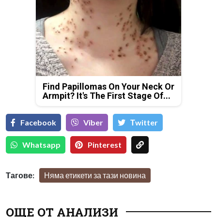
Find Papillomas On Your Neck Or
Armpit? It's The First Stage Of...
Facebook
Viber
Тwitter
Whatsapp
Pinterest
Тагове:
Няма етикети за тази новина
ОЩЕ ОТ АНАЛИЗИ