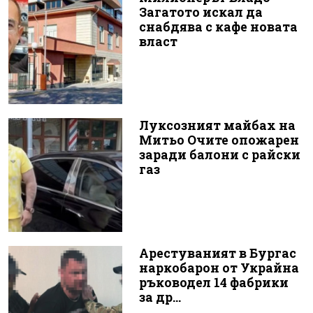
Загатото искал да
снабдява с кафе новата
власт
Луксозният майбах на
Митьо Очите опожарен
заради балони с райски
газ
Арестуваният в Бургас
наркобарон от Украйна
ръководел 14 фабрики
за др...