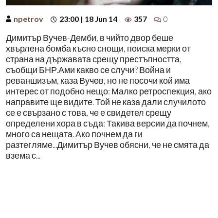
npetrov
23:00 | 18 Jun 14
357
0
Димитър Вучев-Демби, в чийто двор беше
хвърлена бомба късно снощи, поиска мерки от
страна на държавата срещу престъпността,
съобщи БНР.Ами какво се случи? Война и
реваншизъм, каза Вучев, но не посочи кой има
интерес от подобно нещо: Малко ретроспекция, ако
направите ще видите. Той не каза дали случилото
се е свързано с това, че е свидетел срещу
определени хора в съда: Такива версии да почнем,
много са нещата. Ако почнем да ги
разтегляме...Димитър Вучев обясни, че не смята да
взема с...