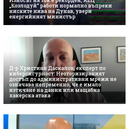
Износът на ток е рекорден, АЕЦ
„Козлодуй“ работи нормално въпреки
ниските нива на Дунав, увери
енергийният министър
Д-р Християн Даскалов, експерт по
киберсигурност: Неоторизираният
достъп до административни мрежи не
означава непременно, че е имало
изтичане на данни или мащабна
хакерска атака