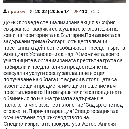
npetrov
20:02 | 20 Jun 14
413
0
ДАНС проведе специализирана акция в София,
свързана с трафик и сексуална експлоатация на
жени на територията на България.При акцията са
задържани трима българи, осъществяващи
престъпната дейност, съобщиха от пресцентъра на
Агенцията.Установени са над 20 момичета, които
участниците в организираната престъпна група са
набирали и предлагали за предоставяне на
сексуални услуги срещу заплащане и с цел
получаване на облага.От адреси в столицата са
иззети вещи и предмети, имащи отношение към
престъплението.На извършителите са повдигнати
обвинения по НК. На тримата задържани е
наложена мярка за неотклонение “Задържане под
стража” и „Парична гаранция”.Спецоперацията е
осъществена под ръководството на
Специализираната прокуратура. Автор: Анисия