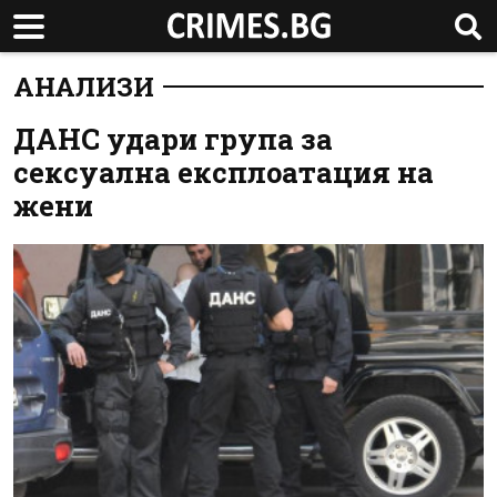
АНАЛИЗИ
ДАНС удари група за
сексуална експлоатация на
жени