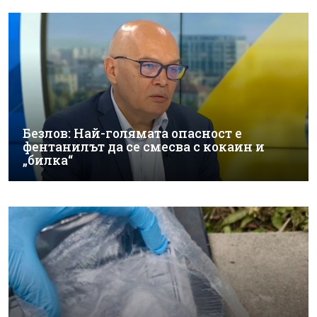
Безлов: Най-голямата опасност е
фентанилът да се смесва с кокаин и
„билка“