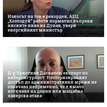
Износът на ток е рекорден, АЕЦ
„Козлодуй“ работи нормално въпреки
ниските нива на Дунав, увери
енергийният министър
Д-р Християн Даскалов, експерт по
киберсигурност: Неоторизираният
достъп до административни мрежи не
означава непременно, че е имало
изтичане на данни или мащабна
хакерска атака