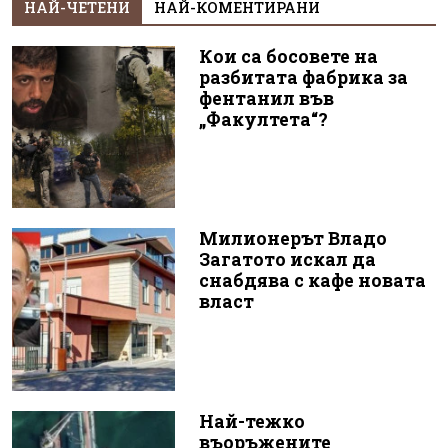
НАЙ-ЧЕТЕНИ
НАЙ-КОМЕНТИРАНИ
Кои са босовете на
разбитата фабрика за
фентанил във
„Факултета“?
Милионерът Владо
Загатото искал да
снабдява с кафе новата
власт
Най-тежко
въоръжените