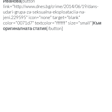
Иванова[button
link="http://www.dnes.bg/crime/2014/06/19/dans-
udari-grupa-za-seksualna-eksploataciia-na-
jeni.229595" icon="none" target="blank"
color="0071d7" textcolor="ffffff" size="small"]Към
оригиналната статия[/button]