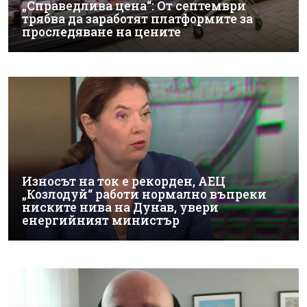
„Справедлива цена“: От септември
трябва да заработят платформите за
проследяване на цените
Износът на ток е рекорден, АЕЦ
„Козлодуй“ работи нормално въпреки
ниските нива на Дунав, увери
енергийният министър