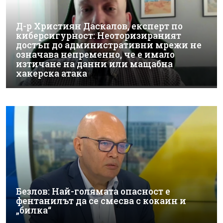
Д-р Християн Даскалов, експерт по
киберсигурност: Неоторизираният
достъп до административни мрежи не
означава непременно, че е имало
изтичане на данни или мащабна
хакерска атака
Безлов: Най-голямата опасност е
фентанилът да се смесва с кокаин и
„билка“