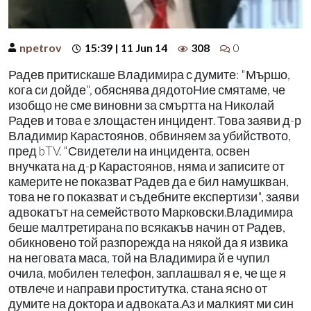
npetrov
15:39 | 11 Jun 14
308
0
Радев притискаше Владимира с думите: "Мършо,
кога си дойде", обяснява дядотоНие смятаме, че
изобщо не сме виновни за смъртта на Николай
Радев и това е злощастен инцидент. Това заяви д-р
Владимир Карастоянов, обвиняем за убийството,
пред bTV. "Свидетели на инцидента, освен
внучката на д-р Карастоянов, няма и записите от
камерите не показват Радев да е бил намушкван,
това не го показват и съдебните експертизи", заяви
адвокатът на семейството Марковски.Владимира
беше малтретирана по всякакъв начин от Радев,
обикновено той разпорежда на някой да я извика
на неговата маса, той на Владимира й е чупил
очила, мобилен телефон, заплашвал я е, че ще я
отвлече и направи проститутка, стана ясно от
думите на доктора и адвоката.Аз и малкият ми син