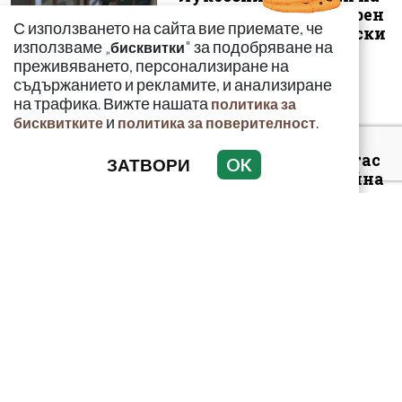
Митьо Очите опожарен
С използването на сайта вие приемате, че
заради балони с райски
използваме „
" за подобряване на
бисквитки
газ
преживяването, персонализиране на
съдържанието и рекламите, и анализиране
на трафика. Вижте нашата
политика за
и
.
бисквитките
политика за поверителност
Арестуваният в Бургас
ЗАТВОРИ
OK
наркобарон от Украйна
ръководел 14 фабрики
за др...