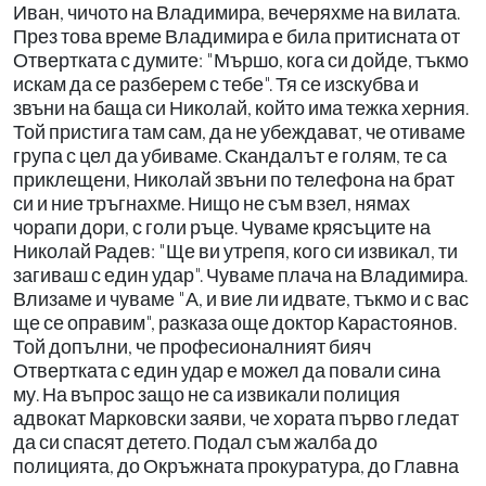
Иван, чичото на Владимира, вечеряхме на вилата.
През това време Владимира е била притисната от
Отвертката с думите: "Мършо, кога си дойде, тъкмо
искам да се разберем с тебе". Тя се изскубва и
звъни на баща си Николай, който има тежка херния.
Той пристига там сам, да не убеждават, че отиваме
група с цел да убиваме. Скандалът е голям, те са
приклещени, Николай звъни по телефона на брат
си и ние тръгнахме. Нищо не съм взел, нямах
чорапи дори, с голи ръце. Чуваме крясъците на
Николай Радев: "Ще ви утрепя, кого си извикал, ти
загиваш с един удар". Чуваме плача на Владимира.
Влизаме и чуваме "А, и вие ли идвате, тъкмо и с вас
ще се оправим", разказа още доктор Карастоянов.
Той допълни, че професионалният бияч
Отвертката с един удар е можел да повали сина
му. На въпрос защо не са извикали полиция
адвокат Марковски заяви, че хората първо гледат
да си спасят детето. Подал съм жалба до
полицията, до Окръжната прокуратура, до Главна