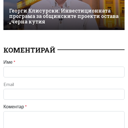
Георги Клисурски: Инвестиционната
програма за общинските проекти остава
„черна кутия
КОМЕНТИРАЙ
Име
*
Email
Коментар
*