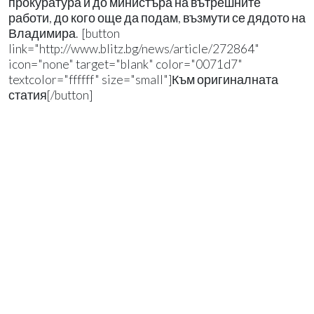
прокуратура и до министъра на вътрешните
работи, до кого още да подам, възмути се дядото на
Владимира. [button
link="http://www.blitz.bg/news/article/272864"
icon="none" target="blank" color="0071d7"
textcolor="ffffff" size="small"]Към оригиналната
статия[/button]