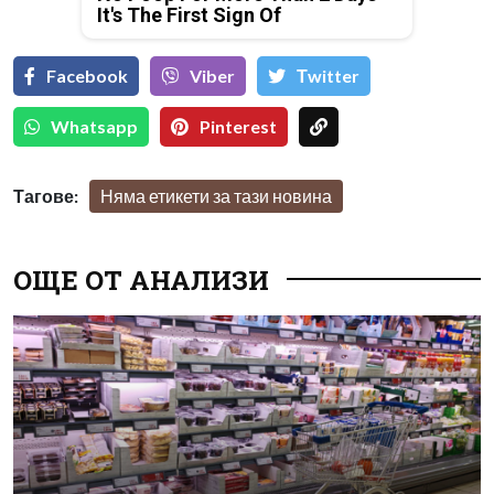
It's The First Sign Of
Facebook
Viber
Тwitter
Whatsapp
Pinterest
Тагове:
Няма етикети за тази новина
ОЩЕ ОТ АНАЛИЗИ