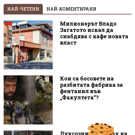
НАЙ-ЧЕТЕНИ
НАЙ-КОМЕНТИРАНИ
Милионерът Владо
Загатото искал да
снабдява с кафе новата
власт
Кои са босовете на
разбитата фабрика за
фентанил във
„Факултета“?
Луксозният майбах на