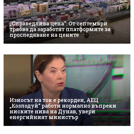
„Справедлива цена“: От септември
трябва да заработят платформите за
проследяване на цените
Износът на ток е рекорден, АЕЦ
„Козлодуй“ работи нормално въпреки
ниските нива на Дунав, увери
енергийният министър