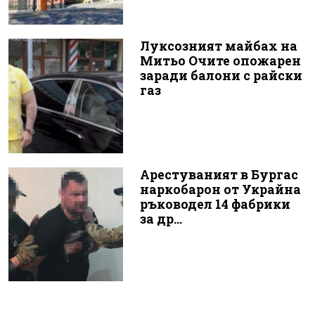
Луксозният майбах на
Митьо Очите опожарен
заради балони с райски
газ
Арестуваният в Бургас
наркобарон от Украйна
ръководел 14 фабрики
за др...