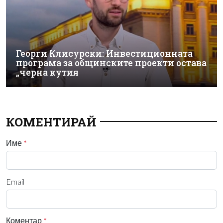
Георги Клисурски: Инвестиционната
програма за общинските проекти остава
„черна кутия
КОМЕНТИРАЙ
Име
*
Email
Коментар
*