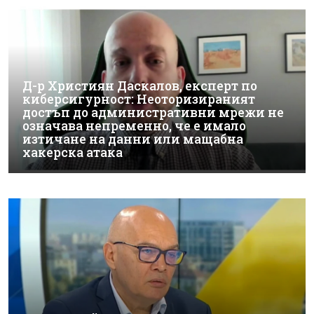
Д-р Християн Даскалов, експерт по
киберсигурност: Неоторизираният
достъп до административни мрежи не
означава непременно, че е имало
изтичане на данни или мащабна
хакерска атака