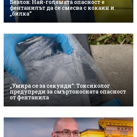
Безлов: Най-голямата опасност е
фентанилът да се смесва с кокаин и
„билка“
„Умира се за секунди“: Токсиколог
предупреди за смъртоносната опасност
от фентанила