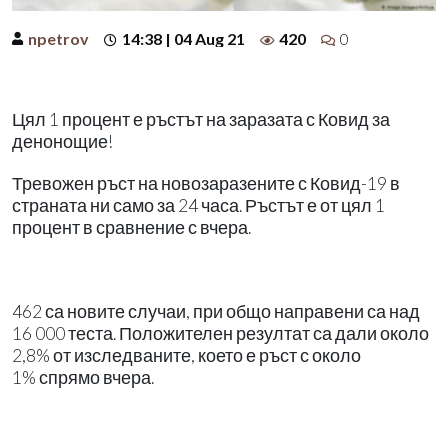
npetrov
14:38 | 04 Aug 21
420
0
Цял 1 процент е ръстът на заразата с Ковид за
денонощие!
Тревожен ръст на новозаразените с Ковид-19 в
страната ни само за 24 часа. Ръстът е от цял 1
процент в сравнение с вчера.
462 са новите случаи, при общо направени са над
16 000 теста. Положителен резултат са дали около
2,8% от изследваните, което е ръст с около
1% спрямо вчера.