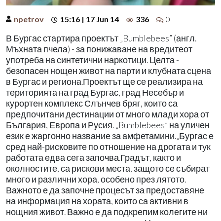
npetrov
15:16 | 17 Jun 14
336
0
В Бургас стартира проектът „Bumblebees” (англ.
Мъхната пчела) - за понижаване на вредитеот
употреба на синтетични наркотици. Целта -
безопасен нощен живот на парти и клубната сцена
в Бургас и региона.Проектът ще се реализира на
територията на град Бургас, град Несебър и
курортен комплекс Слънчев бряг, които са
предпочитани дестинации от много млади хора от
България, Европа и Русия. „Bumblebees” на уличен
език е жаргонно название за амфетамини.„Бургас е
сред най-рисковите по отношение на дрогата и тук
работата едва сега започва.Градът, както и
околностите, са рискови места, защото се събират
много и различни хора, особено през лятото.
Важното е да започне процесът за предоставяне
на информация на хората, които са активни в
нощния живот. Важно е да подкрепим колегите ни