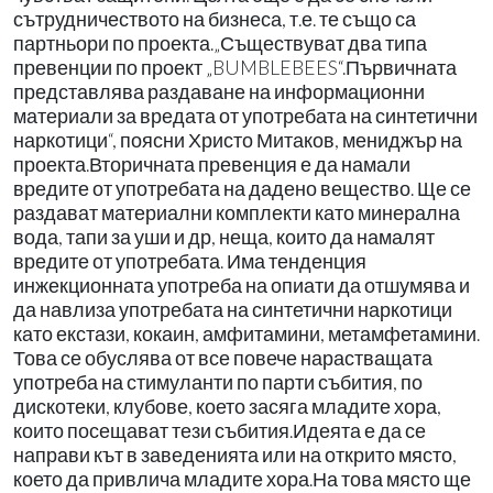
сътрудничеството на бизнеса, т.е. те също са
партньори по проекта.„Съществуват два типа
превенции по проект „BUMBLEBEES“.Първичната
представлява раздаване на информационни
материали за вредата от употребата на синтетични
наркотици“, поясни Христо Митаков, мениджър на
проекта.Вторичната превенция е да намали
вредите от употребата на дадено вещество. Ще се
раздават материални комплекти като минерална
вода, тапи за уши и др, неща, които да намалят
вредите от употребата. Има тенденция
инжекционната употреба на опиати да отшумява и
да навлиза употребата на синтетични наркотици
като екстази, кокаин, амфитамини, метамфетамини.
Това се обуслява от все повече нарастващата
употреба на стимуланти по парти събития, по
дискотеки, клубове, което засяга младите хора,
които посещават тези събития.Идеята е да се
направи кът в заведенията или на открито място,
което да привлича младите хора.На това място ще