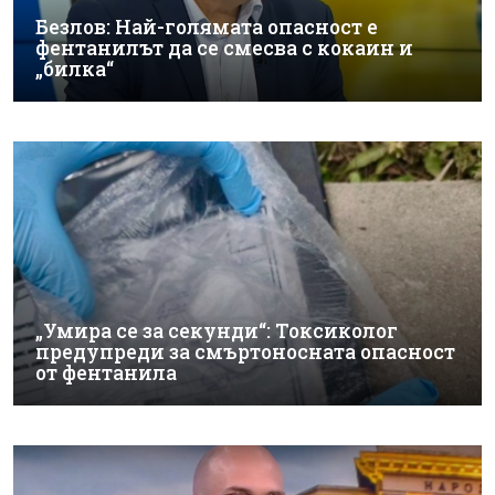
Безлов: Най-голямата опасност е
фентанилът да се смесва с кокаин и
„билка“
„Умира се за секунди“: Токсиколог
предупреди за смъртоносната опасност
от фентанила