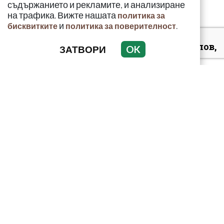
съдържанието и рекламите, и анализиране
на трафика. Вижте нашата
политика за
и
.
бисквитките
политика за поверителност
Д-р Християн Даскалов,
ЗАТВОРИ
OK
експерт по
киберсигурност:
Неоторизираният дост...