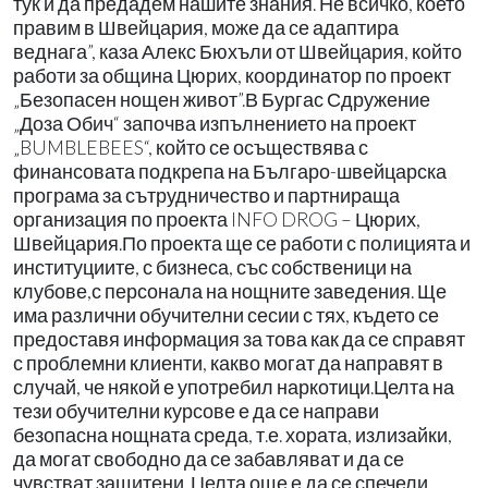
тук и да предадем нашите знания. Не всичко, което
правим в Швейцария, може да се адаптира
веднага”, каза Алекс Бюхъли от Швейцария, който
работи за община Цюрих, координатор по проект
„Безопасен нощен живот”.В Бургас Сдружение
„Доза Обич“ започва изпълнението на проект
„BUMBLEBEES“, който се осъществява с
финансовата подкрепа на Българо-швейцарска
програма за сътрудничество и партнираща
организация по проекта INFO DROG – Цюрих,
Швейцария.По проекта ще се работи с полицията и
институциите, с бизнеса, със собственици на
клубове,с персонала на нощните заведения. Ще
има различни обучителни сесии с тях, където се
предоставя информация за това как да се справят
с проблемни клиенти, какво могат да направят в
случай, че някой е употребил наркотици.Целта на
тези обучителни курсове е да се направи
безопасна нощната среда, т.е. хората, излизайки,
да могат свободно да се забавляват и да се
чувстват защитени. Целта още е да се спечели