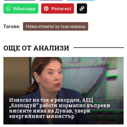
Whatsapp
Pinterest
Тагове:
Няма етикети за тази новина
ОЩЕ ОТ АНАЛИЗИ
Износът на ток е рекорден, АЕЦ
„Козлодуй“ работи нормално въпреки
ниските нива на Дунав, увери
енергийният министър