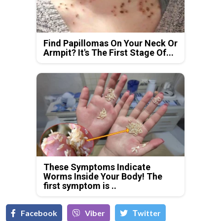
Find Papillomas On Your Neck Or
Armpit? It's The First Stage Of...
These Symptoms Indicate
Worms Inside Your Body! The
first symptom is ..
Facebook
Viber
Тwitter