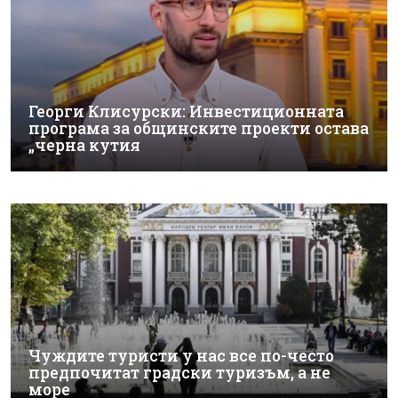
Георги Клисурски: Инвестиционната
програма за общинските проекти остава
„черна кутия
Чуждите туристи у нас все по-често
предпочитат градски туризъм, а не
море